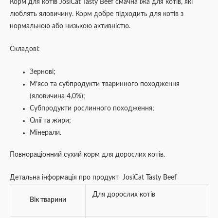
Корм для котів JosiCat Tasty Beef смачна їжа для котів, які
люблять яловичину. Корм добре підходить для котів з
нормальною або низькою активністю.
Складові:
Зернові;
М’ясо та субпродукти тваринного походження
(яловичина 4,0%);
Субпродукти рослинного походження;
Олії та жири;
Мінерали.
Повнораціонний сухий корм для дорослих котів.
Детальна інформація про продукт JosiCat Tasty Beef
Для дорослих котів
Вік тварини