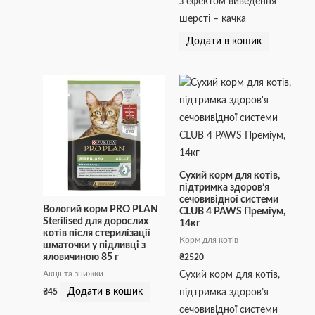
з ефектом виведення
шерсті – качка
Додати в кошик
Сухий корм для котів,
підтримка здоров’я
сечовивідної системи
Вологий корм PRO PLAN
CLUB 4 PAWS Преміум,
Sterilised для дорослих
14кг
котів після стерилізації
Корм для котів
шматочки у підливці з
яловичиною 85 г
₴
2520
Акції та знижки
Сухий корм для котів,
Додати в кошик
₴
45
підтримка здоров’я
сечовивідної системи