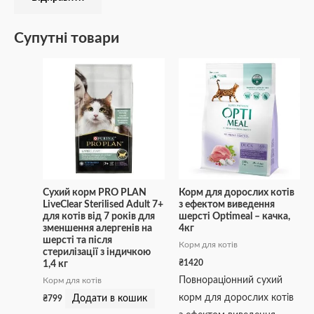
Супутні товари
Сухий корм PRO PLAN
Корм для дорослих котів
LiveClear Sterilised Adult 7+
з ефектом виведення
для котів від 7 років для
шерсті Optimeal – качка,
зменшення алергенів на
4кг
шерсті та після
Корм для котів
стерилізації з індичкою
₴
1420
1,4 кг
Повнораціонний сухий
Корм для котів
корм для дорослих котів
Додати в кошик
₴
799