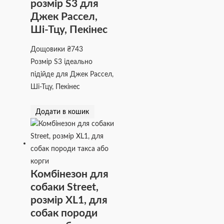
розмір S3 для
Джек Рассел,
Ші-Тцу, Пекінес
Дощовики
₴
743
Розмір S3 ідеально
підійде для Джек Рассел,
Ші-Тцу, Пекінес
Додати в кошик
Комбінезон для
собаки Street,
розмір XL1, для
собак породи