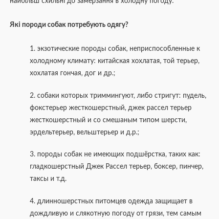
найбільш схильні до замерзання в холодну погоду.
Які породи собак потребують одягу?
1. экзотические породы собак, неприспособленные к
холодному климату: китайская хохлатая, той терьер,
хохлатая гончая, дог и др.;
2. собаки которых триммингуют, либо стригут: пудель,
фокстерьер жесткошерстный, джек рассел терьер
жесткошерстный и со смешаным типом шерсти,
эрдельтерьер, вельштерьер и д.р.;
3. породы собак не имеющих подшёрстка, таких как:
гладкошерстный Джек Рассел терьер, боксер, пинчер,
таксы и т.д.
4. длинношерстных питомцев одежда защищает в
дождливую и слякотную погоду от грязи, тем самым