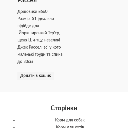
Рассел
Дощовики
₴
660
Розмір S1 ідеально
підійде для
Йоркширський Тер’єр,
щеня Ши-тцу, невеликі
Джек Рассел, всі у кого
маленькі груди та спина
до 33см
Додати в кошик
Сторінки
Корм для собак
Корм для котів