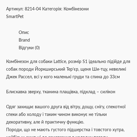
Артикул:
8214-04
Категорія:
Комбінезони
SmartPet
Опис
Brand
Відгуки (0)
Комбінезон для собаки Lattice, розмір S1 ідеально підійде для
собак породи Йоркширський Тер’єр, щеня Ши-тцу, невеликі
Джек Рассел, всі у кого маленькі груди та спина до 33см
Блискавка зверху, тканина плащівка, підклад – силікон
Одяг захищає вашого друга від вітру, дощу, снігу, спекотної
спеки або холоду і таким чином виконує не тільки
декоративну, але й практичну функцію.
Породи, що не мають густого підшерстка і товстого хутра,