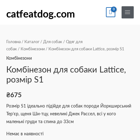
Перейти
По
Main
до
catfeatdog.com
Menu
вмісту
Головна
/
Каталог
/
Для собак
/
Одяг для
собак
/
Комбінезони
/ Комбінезон для собаки Lattice, розмір S1
Комбінезони
Комбінезон для собаки Lattice,
розмір S1
₴
675
Розмір S1 ідеально підійде для собак породи Йоркширський
Тер’єр, щеня Ши-тцу, невеликі Джек Рассел, всі у кого
маленькі груди та спина до 33см
Немає в наявності