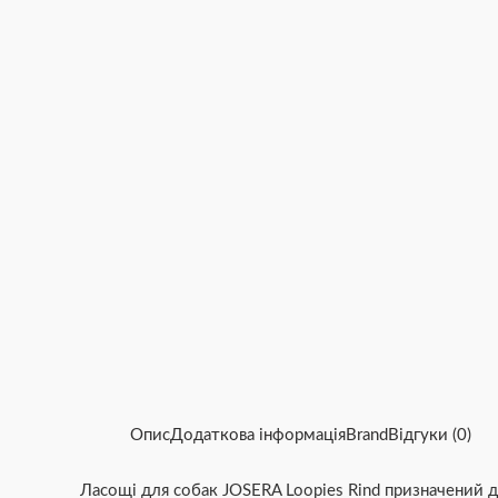
Опис
Додаткова інформація
Brand
Відгуки (0)
Ласощі для собак JOSERA Loopies Rind призначений д