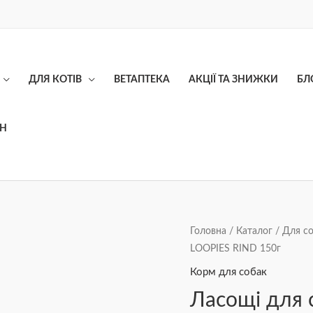
ДЛЯ КОТІВ
ВЕТАПТЕКА
АКЦІЇ ТА ЗНИЖКИ
БЛ
ОН
Ласощі
Головна
/
Каталог
/
Для с
LOOPIES RIND 150г
для
собак
Корм для собак
JOSERA
Ласощі для 
LOOPIES