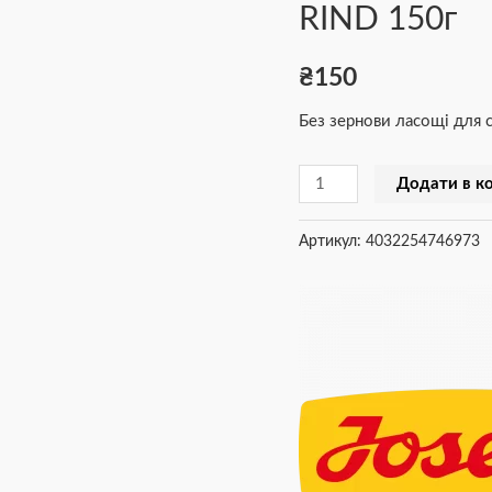
RIND 150г
RIND
150г
₴
150
кількість
Без зернови ласощі для 
Додати в к
Артикул:
4032254746973