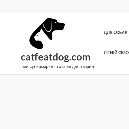
Перейти
до
вмісту
ДЛЯ СОБАК
ЛІТНІЙ СЕЗ
catfeatdog.com
Твій супермаркет товарів для тварин