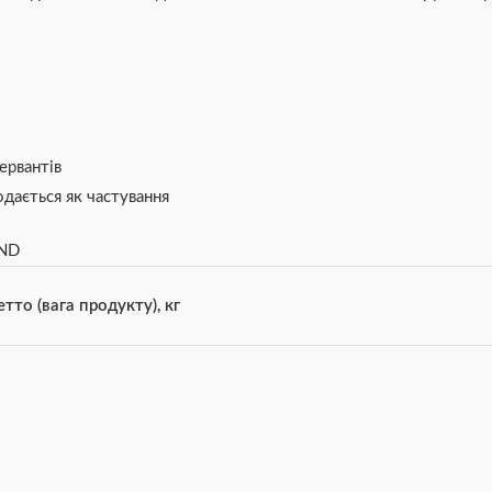
ервантів
дається як частування
IND
тто (вага продукту), кг