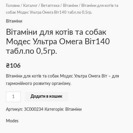
Головна
/
Каталог
/
Ветаптека
/
Вітаміни
/ Вітаміни для котів та
собак Модес Ультра Омега Віт140 табл.по 0,5гр.
Вітаміни
Вітаміни для котів та собак
Модес Ультра Омега Віт140
табл.по 0,5гр.
₴
106
Вітаміни для котів та собак Модес Ультра Омега Віт – для
гармонійного розвитку організму.
Додати в кошик
Артикул:
ЗС000234
Категорія:
Вітаміни
Modes