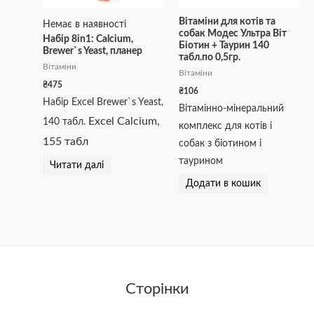
Вітаміни для котів та
Немає в наявності
собак Модес Ультра Віт
Набір 8in1: Calcium,
Біотин + Таурин 140
Brewer`s Yeast, планер
табл.по 0,5гр.
Вітаміни
Вітаміни
₴
475
₴
106
Набір Excel Brewer`s Yeast,
Вітамінно-мінеральний
Excel Calcium,
140 табл.
комплекс для котів і
155 табл
собак з біотином і
таурином
Читати далі
Додати в кошик
Сторінки