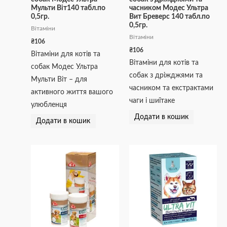
Мульти Віт140 табл.по
часником Модес Ультра
0,5гр.
Вит Бреверс 140 табл.по
0,5гр.
Вітаміни
Вітаміни
₴
106
₴
106
Вітаміни для котів та
Вітаміни для котів та
собак Модес Ультра
собак з дріжджями та
Мульти Віт – для
часником та екстрактами
активного життя вашого
чаги і шиїтаке
улюбленця
Додати в кошик
Додати в кошик