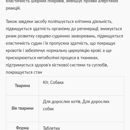
еластичність шкірних покривів, зменшує прояви алергічних
реакцій.
Також завдяки засобу поліпшується клітинна діяльність,
підвищується здатність організму до регенерації, знижується
ризик розвитку серцево-судинних захворювань, підвищується
еластичність судин і їх пропускна здатність, що покращує
кровотік і забезпечує нормальну циркуляцію крові; а ще
прискорюються метаболічні процеси в тканинах,
підтримується здоров’я кісткової системи та суглобів,
покращується стан
Кіт
,
Собака
Тварина
Для дорослих котів
,
Для дорослих
Вік тварини
собак
Форма
Таблетки