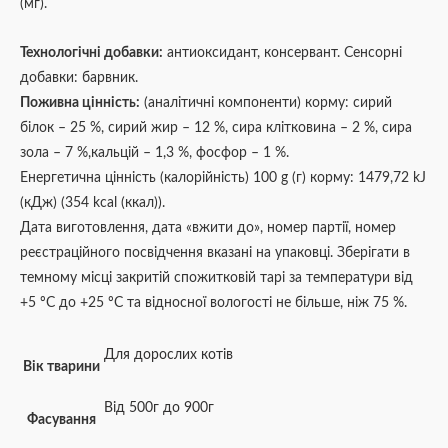
(мг).
Технологічні добавки:
антиоксидант, консервант. Сенсорні
добавки: барвник.
Поживна цінність:
(аналітичні компоненти) корму: сирий
білок – 25 %, сирий жир – 12 %, сира клітковина – 2 %, сира
зола – 7 %,кальцій – 1,3 %, фосфор – 1 %.
Енергетична цінність (калорійність) 100 g (г) корму: 1479,72 kJ
(кДж) (354 kcal (ккал)).
Дата виготовлення, дата «вжити до», номер партії, номер
реєстраційного посвідчення вказані на упаковці. Зберігати в
темному місці закритій спожитковій тарі за температури від
+5 ºС до +25 ºС та відносної вологості не більше, ніж 75 %.
Для дорослих котів
Вік тварини
Від 500г до 900г
Фасування