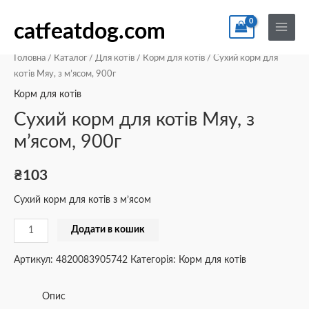
Перейти
По
Main
Сухий
до
catfeatdog.com
Menu
корм
вмісту
для
Головна
/
Каталог
/
Для котів
/
Корм для котів
/ Сухий корм для
котів
котів Мяу, з м’ясом, 900г
Мяу,
Корм для котів
з
Сухий корм для котів Мяу, з
м’ясом,
м’ясом, 900г
900г
кількість
₴
103
Сухий корм для котів з м’ясом
Додати в кошик
Артикул:
4820083905742
Категорія:
Корм для котів
Опис