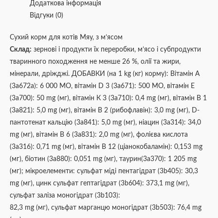
Додаткова інформація
Відгуки (0)
Сухий корм для котів Мяу, з м’ясом
Склад:
зернові і продукти їх переробки, м’ясо і субпродукти
тваринного походження не менше 26 %, олії та жири,
мінерали, дріжджі. ДОБАВКИ (на 1 kg (кг) корму): Вітамін А
(3a672a): 6 000 МО, вітамін D 3 (3a671): 500 МО, вітамін Е
(3a700): 50 mg (мг), вітамін К 3 (3a710): 0,4 mg (мг), вітамін В 1
(3a821): 5,0 mg (мг), вітамін В 2 (рибофлавін): 3,0 mg (мг), D-
пантотенат кальцію (3a841): 5,0 mg (мг), ніацин (3а314): 34,0
mg (мг), вітамін В 6 (3a831): 2,0 mg (мг), фолієва кислота
(3a316): 0,71 mg (мг), вітамін В 12 (ціанокобаламін): 0,153 mg
(мг), біотин (3a880): 0,051 mg (мг), таурин(3a370): 1 205 mg
(мг); мікроелементи: сульфат міді пентагідрат (3b405): 30,3
mg (мг), цинк сульфат гептагідрат (3b604): 373,1 mg (мг),
сульфат заліза моногідрат (3b103):
82,3 mg (мг), сульфат марганцю моногідрат (3b503): 76,4 mg