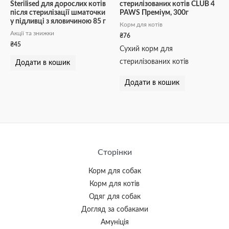
Sterilised для дорослих котів
стерилізованих котів CLUB 4
після стерилізації шматочки
PAWS Преміум, 300г
у підливці з яловичиною 85 г
Корм для котів
Акції та знижки
₴
76
₴
45
Сухий корм для
стерилізованих котів
Додати в кошик
Додати в кошик
Сторінки
Корм для собак
Корм для котів
Одяг для собак
Догляд за собаками
Амуніція