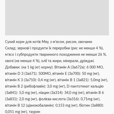
Опис
Додаткова інформація
Brand
Відгуки (0)
Сухий корм для котів Мяу, з м’ясом, рисом, овочами
Склад: зернові і продукти їх переробки (рис не менше 4 %),
м’ясо і субпродукти тваринного походження не менше 26 %,
овочі (не менше 4 %), олії та жири, мінерали, дріжджі.
Добавки: (на 1 kg (кг) корму): Вітамін А (3a672a): 6 000 МО,
вітамін D 3 (3a671): 500МО, вітамін Е (3a700): 50 mg (мг),
вітамін К 3 (3a710): 0,4 mg (мг), вітамін В 1 (3a821): 5,0mg (мг),
вітамін В 2 (рибофлавін): 3,0 mg (мг), D-пантотенат кальцію
(3a841): 5,0 mg (мг), ніацин (3а314): 34,0 mg (мг), вітамін В 6
(3a831): 2,0 mg (мг), фолієва кислота (3a316): 0,71mg (мг),
вітамін В 12 (ціанокобаламін): 0,153 mg (мг), біотин (3a880):
0,051 mg (мг), таурин