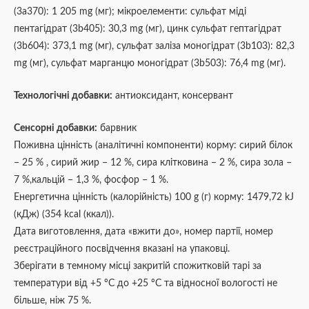
(3a370): 1 205 mg (мг); мікроелементи: сульфат міді
пентагідрат (3b405): 30,3 mg (мг), цинк сульфат гептагідрат
(3b604): 373,1 mg (мг), сульфат заліза моногідрат (3b103): 82,3
mg (мг), сульфат марганцю моногідрат (3b503): 76,4 mg (мг).
Технологічні добавки:
антиоксидант, консервант
Сенсорні добавки:
барвник
Поживна цінність
(аналітичні компоненти) корму: сирий білок
– 25 % , сирий жир – 12 %, сира клітковина – 2 %, сира зола –
7 %,кальцій – 1,3 %, фосфор – 1 %.
Енергетична цінність (калорійність) 100 g (г) корму: 1479,72 kJ
(кДж) (354 kcal (ккал)).
Дата виготовлення, дата «вжити до», номер партії, номер
реєстраційного посвідчення вказані на упаковці.
Зберігати в темному місці закритій спожитковій тарі за
температури від +5 ºС до +25 ºС та відносної вологості не
більше, ніж 75 %.