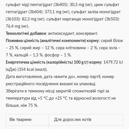
сульфат міді пентагідрат (3b405): 30,3 mg (мг), цинк сульфат
гептагідрат (3b604): 373,1 mg (мг), сульфат заліза моногідрат
(3b103): 82,3 mg (мг), сульфат марганцю моногідрат (3b503):
76,4 mg (мг).
Технологічні добавки:
антиоксидант, консервант.
Поживна цінність (аналітичні компоненти) корму:
сирий білок
– 25 %, сирий жир – 12 %, сира клітковина – 2 %, сира зола –
7 %, кальцій – 1,3 %, фосфор – 1 %.
Енергетична цінність (калорійність) 100 g (г) корму:
1479,72 kJ
(кДж) (354 kcal (ккал)).
Дата виготовлення, дата «вжити до», номер партії, номер
реєстраційного посвідчення вказані на упаковці.
Зберігати в темному місці закритій спожитковій тарі за
температури від +5 ºС до +25 ºС та відносної вологості не
більше, ніж 75 %.
Вік тварини
Для дорослих котів