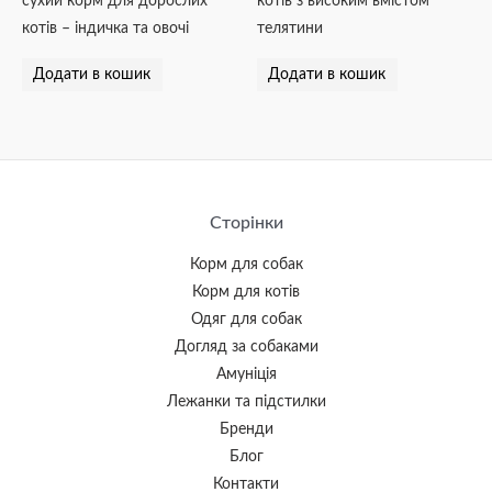
сухий корм для дорослих
котів з високим вмістом
котів – індичка та овочі
телятини
Додати в кошик
Додати в кошик
Сторінки
Корм для собак
Корм для котів
Одяг для собак
Догляд за собаками
Амуніція
Лежанки та підстилки
Бренди
Блог
Контакти