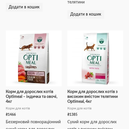
телятини
Додати в кошик
Додати в кошик
Корм для дорослих котів
Корм для дорослих котів з
Optimeal – індичка та овочі,
високим вмістом телятини
4кг
Optimeal, 4кг
Корм для котів
Корм для котів
₴
1466
₴
1385
Беззерновий повнораціонний
Сухий корм для дорослих