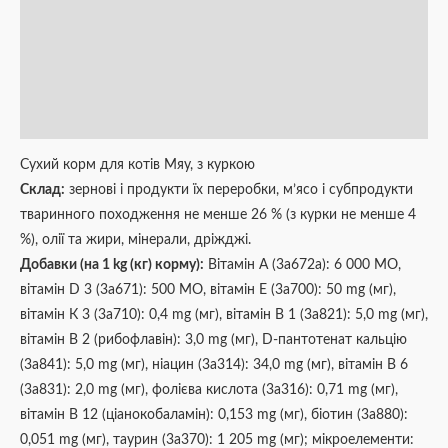
Опис
Додаткова інформація
Brand
Відгуки (0)
Сухий корм для котів Мяу, з куркою
Склад:
зернові і продукти їх переробки, м’ясо і субпродукти
тваринного походження не менше 26 % (з курки не менше 4
%), олії та жири, мінерали, дріжджі.
Добавки (на 1 kg (кг) корму):
Вітамін А (3a672a): 6 000 МО,
вітамін D 3 (3a671): 500 МО, вітамін Е (3a700): 50 mg (мг),
вітамін К 3 (3a710): 0,4 mg (мг), вітамін В 1 (3a821): 5,0 mg (мг),
вітамін В 2 (рибофлавін): 3,0 mg (мг), D-пантотенат кальцію
(3a841): 5,0 mg (мг), ніацин (3a314): 34,0 mg (мг), вітамін В 6
(3a831): 2,0 mg (мг), фолієва кислота (3a316): 0,71 mg (мг),
вітамін В 12 (ціанокобаламін): 0,153 mg (мг), біотин (3a880):
0,051 mg (мг), таурин (3a370): 1 205 mg (мг); мікроелементи: