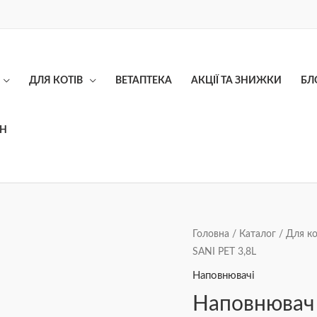
ДЛЯ КОТІВ
ВЕТАПТЕКА
АКЦІЇ ТА ЗНИЖКИ
БЛ
ОН
Наповнювач
Головна
/
Каталог
/
Для ко
SANI PET 3,8L
для
котів
Наповнювачі
силікагелевий
Наповнювач 
SANI