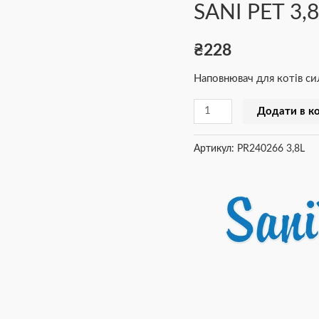
SANI PET 3,
PET
3,8L
₴
228
кількість
Наповнювач для котів си
Додати в к
Артикул:
PR240266 3,8L