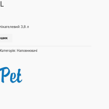
8L
лікагелевий 3,8 л
ошик
Категорія:
Наповнювачі