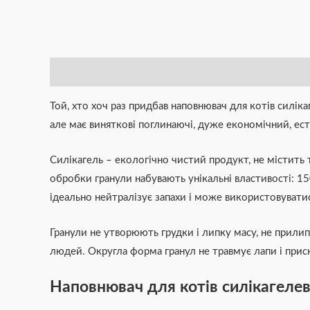
Опис
Додаткова інформація
Brand
Відгуки (0)
Той, хто хоч раз придбав наповнювач для котів силіка
але має виняткові поглинаючі, дуже економічний, ес
Силікагель – екологічно чистий продукт, не містить 
обробки гранули набувають унікальні властивості: 1
ідеально нейтралізує запахи і може використовуватис
Гранули не утворюють грудки і липку масу, не прилипа
людей. Округла форма гранул не травмує лапи і прис
Наповнювач для котів силікагелев