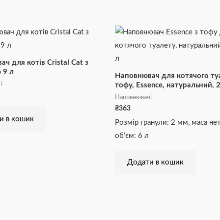
ч для котів Cristal Cat з
 9 л
Наповнювач для котячого ту
і
тофу, Essence, натуральний, 2
Наповнювачі
₴
363
и в кошик
Розмір гранули: 2 мм, маса нетт
об’єм: 6 л
Додати в кошик