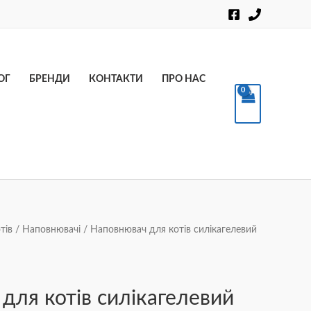
Пошук
ОГ
БРЕНДИ
КОНТАКТИ
ПРО НАС
тів
/
Наповнювачі
/ Наповнювач для котів силікагелевий
для котів силікагелевий