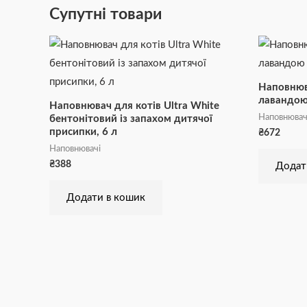
Супутні товари
Наповнюва
лавандою
Наповнювач для котів Ultra White
Наповнювач
бентонітовий із запахом дитячої
присипки, 6 л
₴
672
Наповнювачі
₴
388
Додат
Додати в кошик