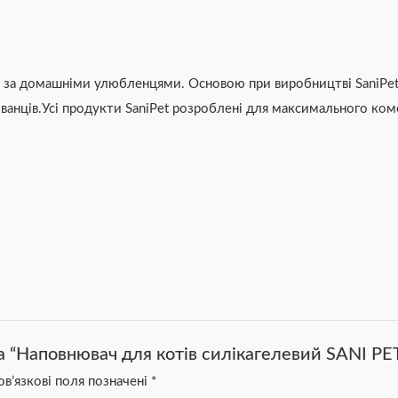
ду за домашніми улюбленцями. Основою при виробництві SaniPet
анців.Усі продукти SaniPet розроблені для максимального ком
а “Наповнювач для котів силікагелевий SANI PET
в’язкові поля позначені
*