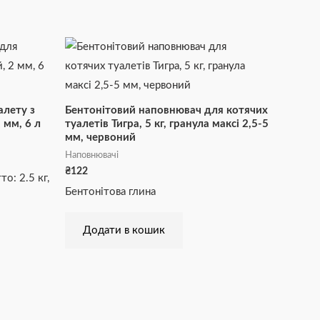
алету з
Бентонітовий наповнювач для котячих
 мм, 6 л
туалетів Тигра, 5 кг, гранула максі 2,5-5
мм, червоний
Наповнювачі
₴
122
о: 2.5 кг,
Бентонітова глина
Додати в кошик