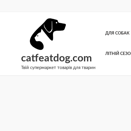
Перейти
до
вмісту
ДЛЯ СОБАК
ЛІТНІЙ СЕЗ
catfeatdog.com
Твій супермаркет товарів для тварин