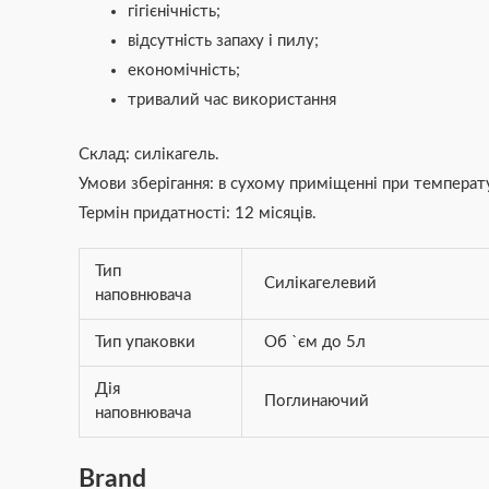
гігієнічність;
відсутність запаху і пилу;
економічність;
тривалий час використання
Склад: силікагель.
Умови зберігання: в сухому приміщенні при температу
Термін придатності: 12 місяців.
Тип
Силікагелевий
наповнювача
Тип упаковки
Об `єм до 5л
Дія
Поглинаючий
наповнювача
Brand