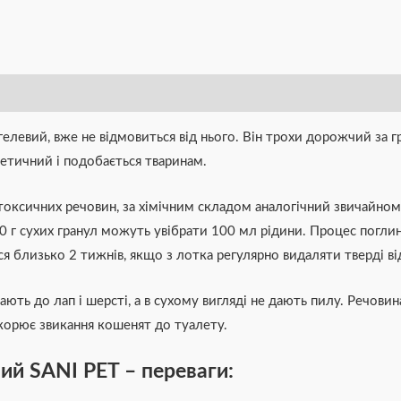
гелевий, вже не відмовиться від нього. Він трохи дорожчий за г
тетичний і подобається тваринам.
токсичних речовин, за хімічним складом аналогічний звичайному 
50 г сухих гранул можуть увібрати 100 мл рідини. Процес погли
я близько 2 тижнів, якщо з лотка регулярно видаляти тверді ві
ють до лап і шерсті, а в сухому вигляді не дають пилу. Речовина
корює звикання кошенят до туалету.
ий SANI PET – переваги: