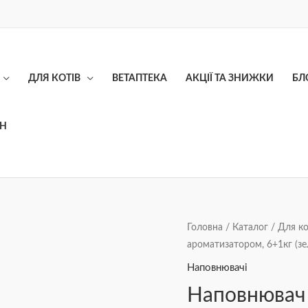
ДЛЯ КОТІВ
ВЕТАПТЕКА
АКЦІЇ ТА ЗНИЖКИ
БЛ
ОН
Наповнювач
Головна
/
Каталог
/
Для ко
ароматизатором, 6+1кг (зе
SuperCat
з
Наповнювачі
ароматизатором,
Наповнювач 
6+1кг