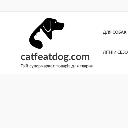
Перейти
до
вмісту
ДЛЯ СОБАК
ЛІТНІЙ СЕЗ
catfeatdog.com
Твій супермаркет товарів для тварин