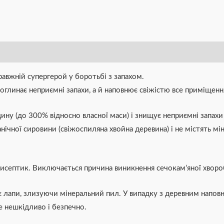
авжній супергерой у боротьбі з запахом.
поглинає неприємні запахи, а й наповнює свіжістю все приміщенн
ну (до 300% відносно власної маси) і знищує неприємні запахи 
нічної сировини (свіжоспиляна хвойна деревина) і не містять м
септик. Виключається причина виникнення сечокам’яної хвороб
ує лапи, злизуючи мінеральний пил. У випадку з деревним напов
е нешкідливо і безпечно.