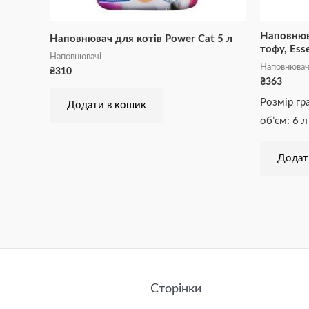
Наповнюв
Наповнювач для котів Power Cat 5 л
тофу, Ess
Наповнювачі
Наповнювач
₴
310
₴
363
Розмір гра
Додати в кошик
об’єм: 6 л
Додат
Сторінки