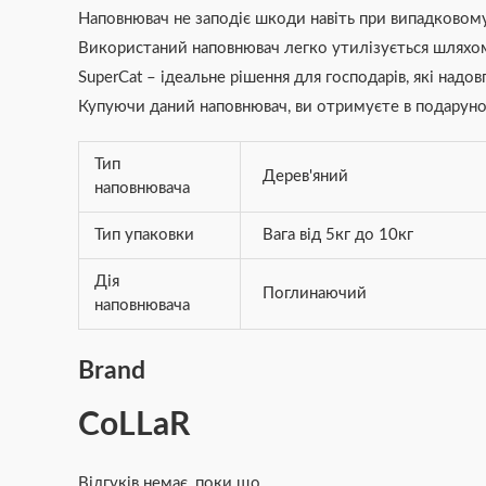
Наповнювач не заподіє шкоди навіть при випадковому 
Використаний наповнювач легко утилізується шляхом 
SuperCat – ідеальне рішення для господарів, які над
Купуючи даний наповнювач, ви отримуєте в подарунок
Тип
Дерев'яний
наповнювача
Тип упаковки
Вага від 5кг до 10кг
Дія
Поглинаючий
наповнювача
Brand
CoLLaR
Відгуків немає, поки що.