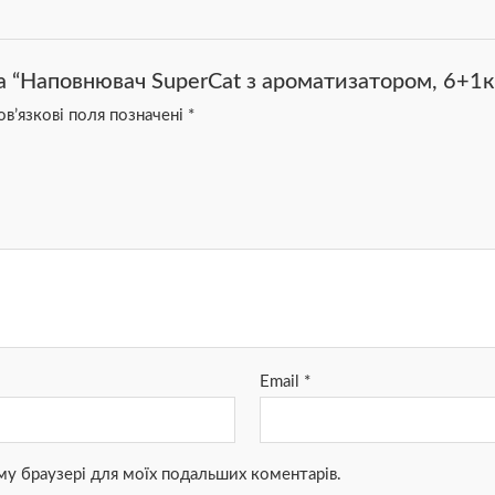
а “Наповнювач SuperCat з ароматизатором, 6+1кг
в’язкові поля позначені
*
Email
*
ьому браузері для моїх подальших коментарів.