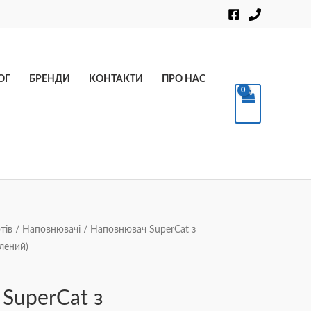
Пошук
ОГ
БРЕНДИ
КОНТАКТИ
ПРО НАС
тів
/
Наповнювачі
/ Наповнювач SuperCat з
лений)
SuperCat з