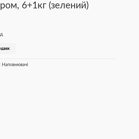
ром, 6+1кг (зелений)
ід
ошик
:
Наповнювачі