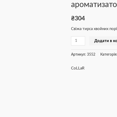
ароматизато
(зелений)
кількість
₴
304
Свіжа тирса хвойних пор
Додати в к
Артикул:
3552
Категорія
CoLLaR