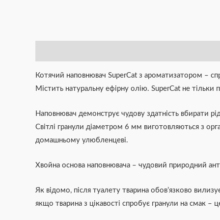
Опис
Додаткова інформація
Brand
Відгуки (0)
Котячий наповнювач SuperCat з ароматизатором – спр
Містить натуральну ефірну олію. SuperCat не тільки 
Наповнювач демонструє чудову здатність вбирати ріди
Світлі гранули діаметром 6 мм виготовляються з орга
домашньому улюбленцеві.
Хвойна основа наповнювача – чудовий природний анти
Як відомо, після туалету тварина обов’язково вилиз
якщо тварина з цікавості спробує гранули на смак – ц