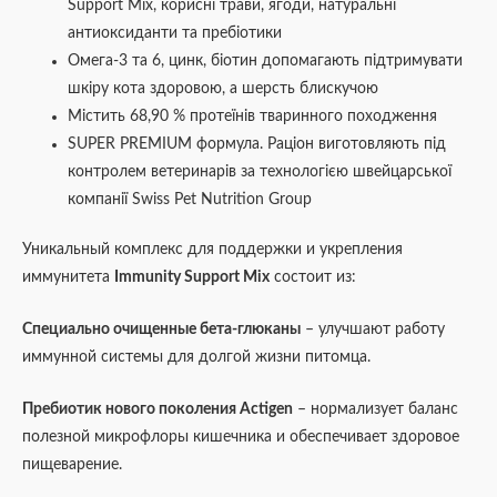
Support Mix, корисні трави, ягоди, натуральні
антиоксиданти та пребіотики
Омега-3 та 6, цинк, біотин допомагають підтримувати
шкіру кота здоровою, а шерсть блискучою
Містить 68,90 % протеїнів тваринного походження
SUPER PREMIUM формула. Раціон виготовляють під
контролем ветеринарів за технологією швейцарської
компанії Swiss Pet Nutrition Group
Уникальный комплекс для поддержки и укрепления
иммунитета
Immunity Support Mix
состоит из:
Специально очищенные бета-глюканы
– улучшают работу
иммунной системы для долгой жизни питомца.
Пребиотик нового поколения Actigen
– нормализует баланс
полезной микрофлоры кишечника и обеспечивает здоровое
пищеварение.