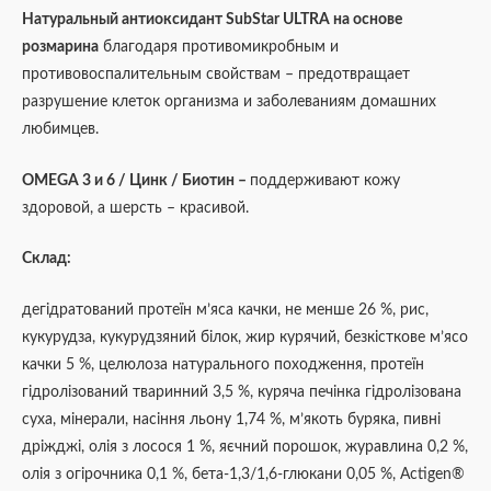
Натуральный антиоксидант SubStar ULTRA на основе
розмарина
благодаря противомикробным и
противовоспалительным свойствам – предотвращает
разрушение клеток организма и заболеваниям домашних
любимцев.
OMEGA 3 и 6 / Цинк / Биотин –
поддерживают кожу
здоровой, а шерсть – красивой.
Склад:
дегідратований протеїн м’яса качки, не менше 26 %,
рис,
кукурудза,
кукурудзяний білок,
жир курячий,
безкісткове м’ясо
качки 5 %, целюлоза натурального походження,
протеїн
гідролізований тваринний 3,5 %,
куряча печінка гідролізована
суха,
мінерали, насіння льону 1,74 %, м’якоть буряка,
пивні
дріжджі,
олія з лосося 1 %,
яєчний порошок, журавлина 0,2 %,
олія з огірочника 0,1 %,
бета-1,3/1,6-глюкани 0,05 %,
Actigen
®