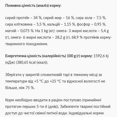
Поживна цінність (аналіз) корму:
сирий протеїн – 34 %, сирий жир – 16 %, сира зола – 7,5 %,
сира клітковина – 5,5 %,
кальцій – 1,15 %,
фосфор – 0,95 %,
магній – 0,075 %.
На 1 kg (кг): омега- 3 жирні кислоти – 5,4 g
(г), омега- 6 жирні кислоти – 28,2 g (г). 68,9 % протеїнів корму-
тваринного походження.
Енергетична цінність (калорійність) 100 g (г) корму:
1592,6 kj
(кДж) (380,65 kcal (ккал)).
Зберігати у закритій спожитковій тарі в темному місці за
температури від +5 ºС до +25 ºС та відносної вологості не
більше, ніж 75 %.
Корм необхідно вводити в раціон поступово (принаймні
протягом перших 5-ти d (днів)). Забезпечте тварині постійний
доступ до чистої свіжої питної води. Індивідуальні норми