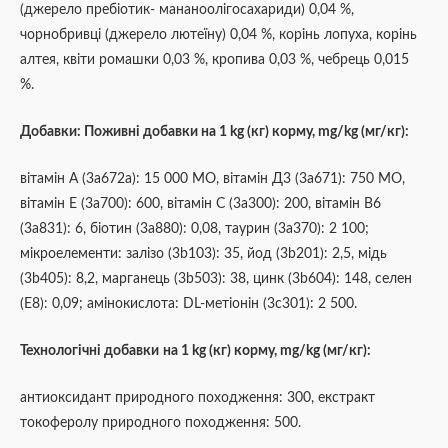
(джерело пребіотик- мананоолігосахариди) 0,04 %,
чорнобривці (джерело лютеїну) 0,04 %,
корінь лопуха,
корінь
алтея,
квіти ромашки 0,03 %,
кропива 0,03 %,
чебрець 0,015
%.
Добавки: Поживні добавки на 1 kg (кг) корму, mg/kg (мг/кг):
вітамін А (3a672a): 15 000 МО, вітамін Д
3
(3a671): 750 МО,
вітамін Е (3a700): 600,
вітамін С (3a300): 200,
вітамін B
6
(3a831): 6,
біотин (3a880): 0,08,
таурин (3a370): 2 100;
мікроелементи:
залізо (3b103): 35,
йод (3b201): 2,5,
мідь
(3b405): 8,2,
марганець (3b503): 38,
цинк (3b604): 148, селен
(E8): 0,09; амінокислота:
DL-метіонін (3с301): 2 500.
Технологічні добавки
на 1 kg (кг) корму, mg/kg (мг/кг):
антиоксидант природного походження: 300, екстракт
токоферолу природного походження: 500.