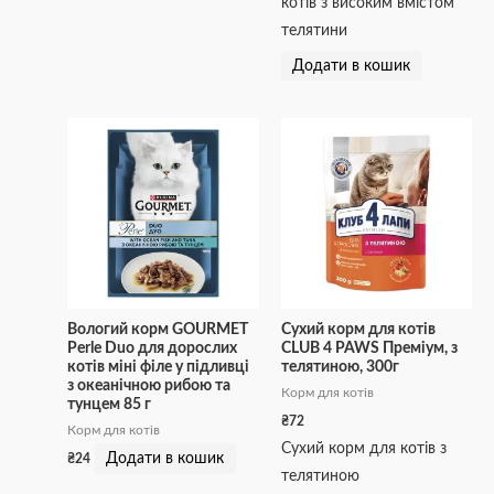
котів з високим вмістом
телятини
Додати в кошик
Вологий корм GOURMET
Сухий корм для котів
Perle Duo для дорослих
CLUB 4 PAWS Преміум, з
котів міні філе у підливці
телятиною, 300г
з океанічною рибою та
Корм для котів
тунцем 85 г
₴
72
Корм для котів
Сухий корм для котів з
Додати в кошик
₴
24
телятиною