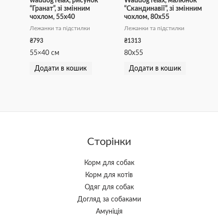
waudog relax, рисунок
Waudog relax, малюнок
“Гранат”, зі змінним
“Скандинавії”, зі змінним
чохлом, 55х40
чохлом, 80х55
Лежанки та підстилки
Лежанки та підстилки
₴
793
₴
1313
55×40 см
80х55
Додати в кошик
Додати в кошик
Сторінки
Корм для собак
Корм для котів
Одяг для собак
Догляд за собаками
Амуніція