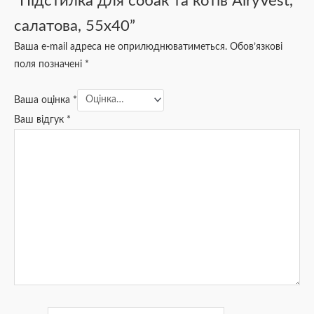
“Підстилка для собак та котів AiryVest,
салатова, 55х40”
Ваша e-mail адреса не оприлюднюватиметься.
Обов’язкові
поля позначені
*
Ваша оцінка
*
Ваш відгук
*