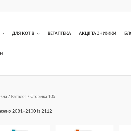
ДЛЯ КОТІВ
ВЕТАПТЕКА
АКЦІЇ ТА ЗНИЖКИ
БЛ
ОН
Сортування
овна
/
Каталог
/ Сторінка 105
за
ціною:
від
азано 2081–2100 із 2112
найнижчої
до
найвищої