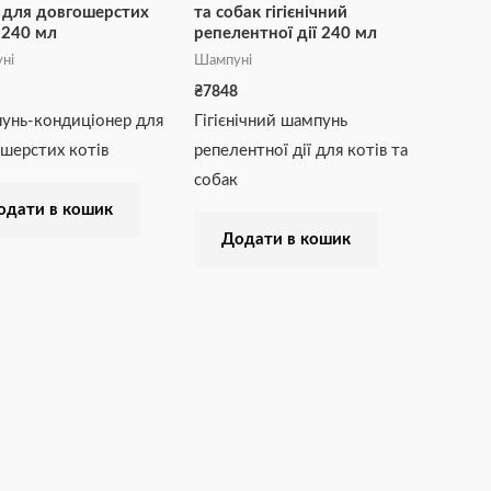
 для довгошерстих
та собак гігієнічний
 240 мл
репелентної дії 240 мл
ні
Шампуні
₴
7848
унь-кондиціонер для
Гігієнічний шампунь
шерстих котів
репелентної дії для котів та
собак
одати в кошик
Додати в кошик