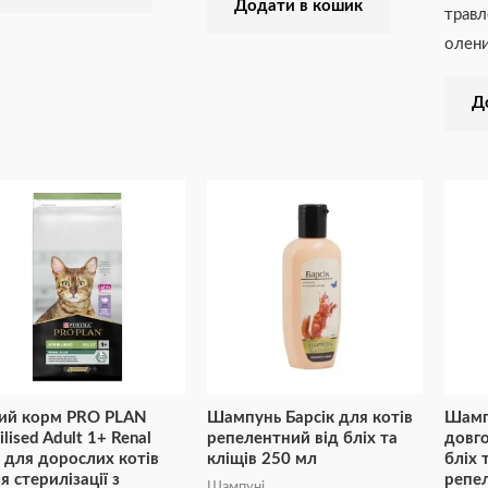
Додати в кошик
травл
олен
Д
ий корм PRO PLAN
Шампунь Барсік для котів
Шамп
ilised Adult 1+ Renal
репелентний від бліх та
довго
s для дорослих котів
кліщів 250 мл
бліх 
я стерилізації з
репе
Шампуні