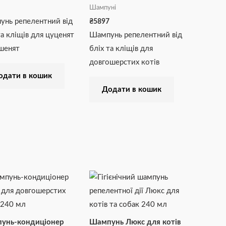
Шампуні
нь репелентний від
₴
5897
та кліщів для цуценят
Шампунь репелентний від
шенят
бліх та кліщів для
довгошерстих котів
одати в кошик
Додати в кошик
унь-кондиціонер
Шампунь Люкс для котів