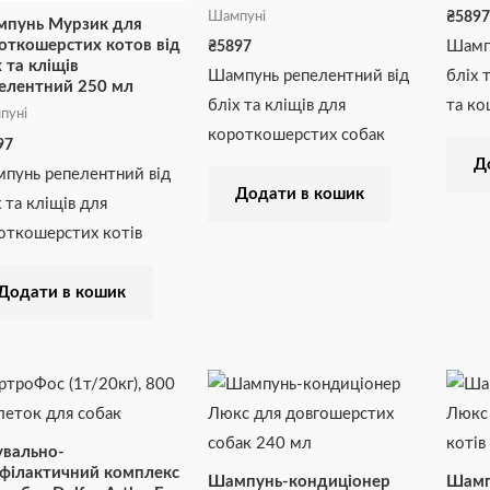
Шампуні
₴
5897
пунь Мурзик для
откошерстих котов від
Шампу
₴
5897
х та кліщів
Шампунь репелентний від
бліх 
елентний 250 мл
бліх та кліщів для
та ко
пуні
короткошерстих собак
97
Д
пунь репелентний від
Додати в кошик
 та кліщів для
откошерстих котів
Додати в кошик
увально-
філактичний комплекс
Шампунь-кондиціонер
Шамп