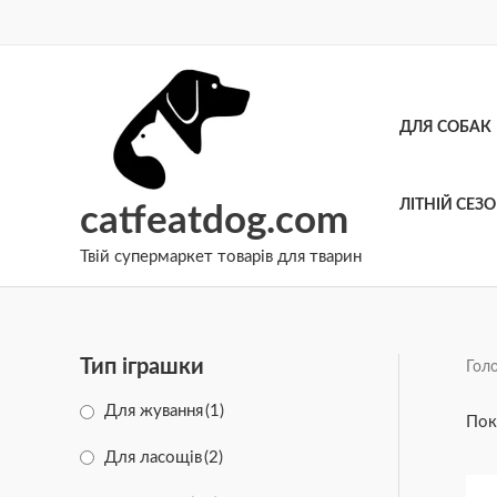
Перейти
до
вмісту
ДЛЯ СОБАК
ЛІТНІЙ СЕЗ
catfeatdog.com
Твій супермаркет товарів для тварин
Тип іграшки
Гол
Для жування
(1)
Пок
Для ласощів
(2)