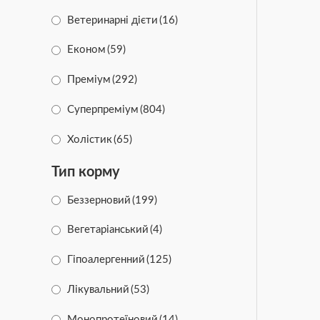
AiryVest
(10)
Ветеринарні дієти
(16)
SmartPet
(17)
Економ
(59)
SUPERIUM
(33)
Преміум
(292)
Simparica
(17)
Суперпреміум
(804)
Pet’s Lab
(1)
Холістик
(65)
NexGard
(4)
Тип корму
Green Petfood
(8)
Беззерновий
(199)
Brit
(75)
Вегетаріанський
(4)
Savory
(85)
Гіпоалергенний
(125)
Essence
(4)
Лікувальний
(53)
Trixie
(36)
Монопротеїновий
(14)