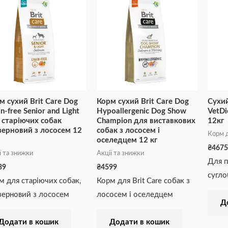
м сухий Brit Care Dog
Корм сухий Brit Care Dog
Сухий
n-free Senior and Light
Hypoallergenic Dog Show
VetDi
 старіючих собак
Champion для виставкових
12кг
зерновий з лососем 12
собак з лососем і
Корм д
оселедцем 12 кг
₴
4675
ї та знижки
Акції та знижки
Для п
39
₴
4599
сугло
м для старіючих собак,
Корм для Brit Care собак з
зерновий з лососем
лососем і оселедцем
Д
Додати в кошик
Додати в кошик