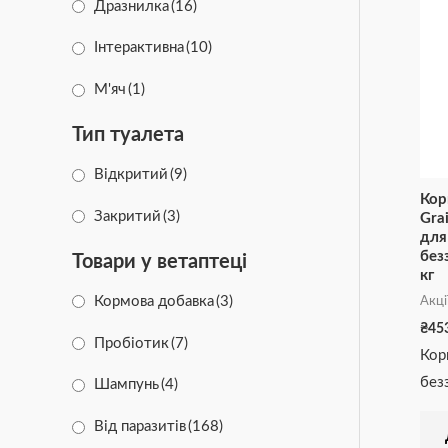
Дразнилка
(16)
Інтерактивна
(10)
М'яч
(1)
Тип туалета
Відкритий
(9)
Кор
Закритий
(3)
Grai
для
без
Товари у ветаптеці
кг
Кормова добавка
(3)
Акці
₴
45
Пробіотик
(7)
Кор
без
Шампунь
(4)
Від паразитів
(168)