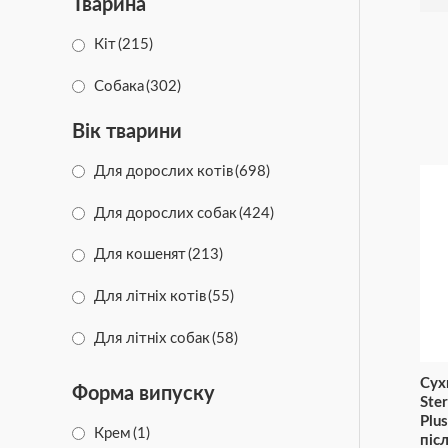
Тварина
Сечовивідна система
(11)
Кіт
(215)
Для ротової порожнини
(5)
Собака
(302)
Для м'язів
(7)
Вік тварини
Для суглобів та зв'язок
(22)
Для дорослих котів
(698)
Від алергії
(7)
Для дорослих собак
(424)
Підтримка зору
(4)
Для кошенят
(213)
Виведення шерсті
(5)
Для літніх котів
(55)
Копрофагія
(2)
Для літніх собак
(58)
Для нирок
(6)
Для цуценят та юніорів
(249)
Сух
Форма випуску
Ster
Обмін речовин
(2)
Plu
Крем
(1)
післ