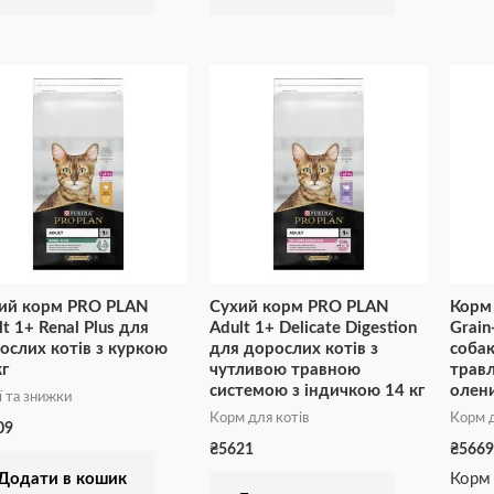
ий корм PRO PLAN
Сухий корм PRO PLAN
Корм 
lt 1+ Renal Plus для
Adult 1+ Delicate Digestion
Grain
ослих котів з куркою
для дорослих котів з
собак
кг
чутливою травною
травл
системою з індичкою 14 кг
олен
ї та знижки
Корм для котів
Корм д
09
₴
5621
₴
5669
Корм 
Додати в кошик