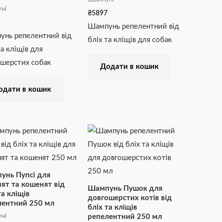
ні
₴
5897
Шампунь репелентний від
нь репелентний від
бліх та кліщів для собак
та кліщів для
шерстих собак
Додати в кошик
одати в кошик
унь Пупсі для
ят та кошенят від
Шампунь Пушок для
та кліщів
довгошерстих котів від
лентний 250 мл
бліх та кліщів
ні
репелентний 250 мл