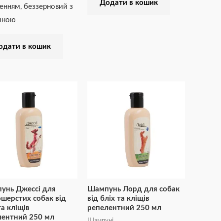
Додати в кошик
енням, беззерновий з
иною
одати в кошик
унь Джессі для
Шампунь Лорд для собак
шерстих собак від
від бліх та кліщів
та кліщів
репелентний 250 мл
лентний 250 мл
Шампуні