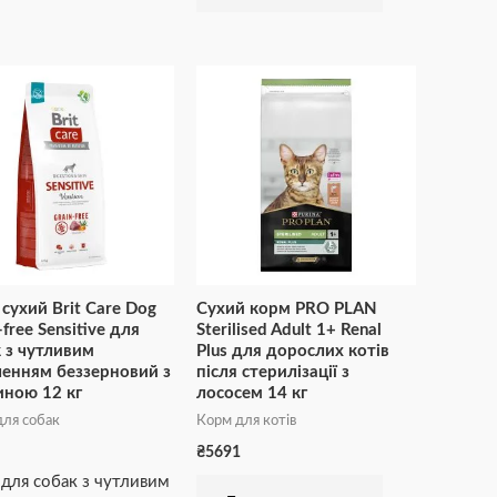
сухий Brit Care Dog
Сухий корм PRO PLAN
-free Sensitive для
Sterilised Adult 1+ Renal
 з чутливим
Plus для дорослих котів
енням беззерновий з
після стерилізації з
иною 12 кг
лососем 14 кг
ля собак
Корм для котів
₴
5691
для собак з чутливим