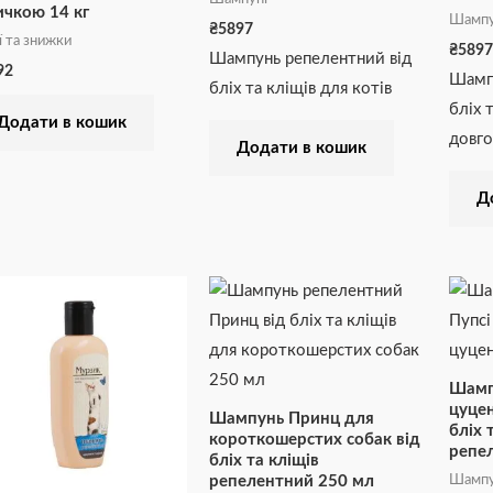
ичкою 14 кг
Шампу
₴
5897
ї та знижки
₴
5897
Шампунь репелентний від
92
Шампу
бліх та кліщів для котів
бліх 
Додати в кошик
довго
Додати в кошик
Д
Шамп
цуцен
Шампунь Принц для
бліх 
короткошерстих собак від
репе
бліх та кліщів
Шампу
репелентний 250 мл