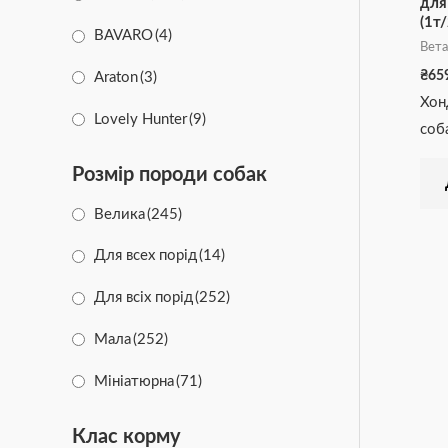
для
(1т
BAVARO
(4)
Вета
₴
65
Araton
(3)
Хон
Lovely Hunter
(9)
соб
Nature's Protection
(41)
Розмір породи собак
MISOKO&CO
(29)
Велика
(245)
Nogga
(2)
Для всех порід
(14)
Tauro Pro Line
(2)
Для всіх порід
(252)
Modes
(35)
Мала
(252)
WAUDOG
(58)
Мініатюрна
(71)
PULLER
(5)
Середня
(235)
Клас корму