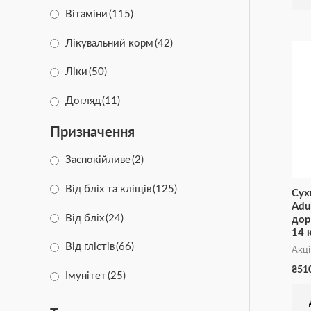
Вітаміни
(115)
Лікувальний корм
(42)
Ліки
(50)
Догляд
(11)
Призначення
Заспокійливе
(2)
Від бліх та кліщів
(125)
Сух
Adu
Від бліх
(24)
дор
14 
Від глістів
(66)
Акці
₴
51
Iмунітет
(25)
Для кісток та зубів
(13)