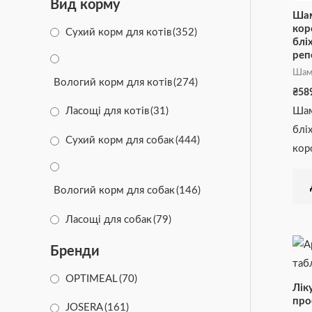
Вид корму
від 8 до 16кг
(2)
СексСтоп
(1)
Шам
кор
Сухий корм для котів
(352)
від 10 до 20кг
(10)
Від болю
(5)
блі
реп
від 10 до 25кг
(1)
Шам
Вологий корм для котів
(274)
від 16 до 30кг
(1)
₴
58
Шам
Ласощі для котів
(31)
від 20 до 30кг
(1)
бліх
Сухий корм для собак
(444)
кор
від 20 до 40кг
(6)
від 20 до 50 кг
(1)
Вологий корм для собак
(146)
від 25 до 50кг
(1)
Ласощі для собак
(79)
від 30 до 60кг
(1)
Бренди
від 40 до 60кг
(5)
OPTIMEAL
(70)
Лік
про
JOSERA
(161)