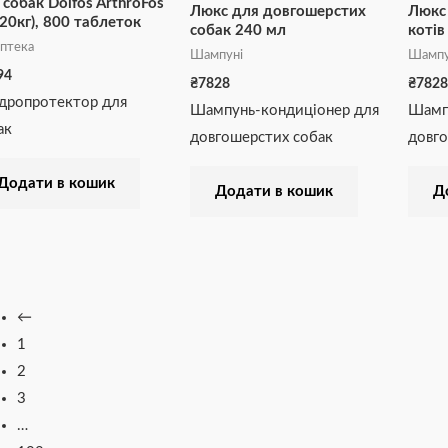
 собак Dolfos ArthroFos
Люкс для довгошерстих
Люкс
/20кг), 800 таблеток
собак 240 мл
котів
птека
Шампуні
Шампу
94
₴
7828
₴
7828
дропротектор для
Шампунь-кондиціонер для
Шамп
ак
довгошерстих собак
довго
Додати в кошик
Додати в кошик
Д
←
1
2
3
…