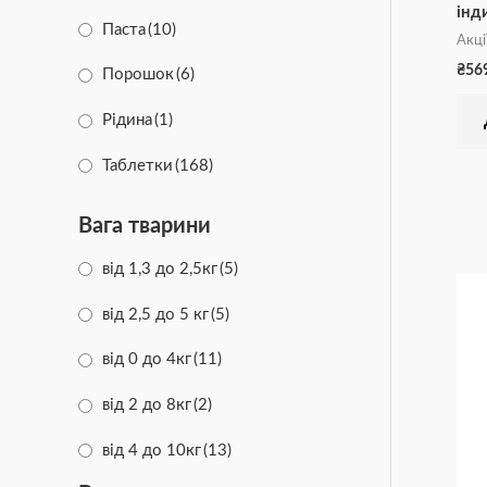
Підтримка серця
(3)
інд
Паста
(10)
Акці
Поведінка тварини
(3)
₴
56
Порошок
(6)
Для травлення
(20)
Рідина
(1)
Для шерсті
(19)
Таблетки
(168)
Для шкіри
(18)
Краплі
(93)
Вага тварини
Дефіцит заліза
(1)
Нашийник
(27)
від 1,3 до 2,5кг
(5)
Підтримка печінки
(5)
Спрей
(12)
від 2,5 до 5 кг
(5)
Передміхурова залоза
(1)
Суспензія
(15)
від 0 до 4кг
(11)
Свіже дихання
(1)
Сироп
(2)
від 2 до 8кг
(2)
Догляд за вухами
(6)
Гель
(5)
від 4 до 10кг
(13)
Догляд за очима
(3)
Шампунь
(5)