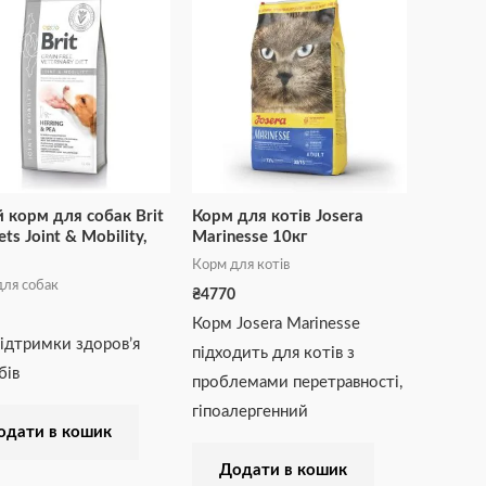
 корм для собак Brit
Корм для котів Josera
ets Joint & Mobility,
Marinesse 10кг
Корм для котів
ля собак
₴
4770
Корм Josera Marinesse
ідтримки здоров’я
підходить для котів з
бів
проблемами перетравності,
гіпоалергенний
одати в кошик
Додати в кошик