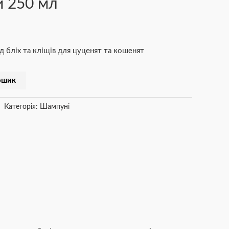
й 250 мл
 бліх та кліщів для цуценят та кошенят
ошик
Категорія:
Шампуні