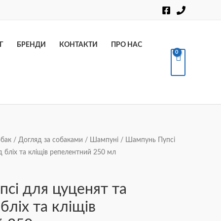
Пошук
Г
БРЕНДИ
КОНТАКТИ
ПРО НАС
обак
/
Догляд за собаками
/
Шампуні
/ Шампунь Пупсі
д бліх та кліщів репелентний 250 мл
сі для цуценят та
бліх та кліщів