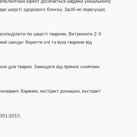
 Репелентний ефект досягається завдяки унікальному
адає шерсті здорового блиску. Засіб не пересушує
 розподілити по шерсті тварини. Витримати 2-3
і заходи: берегти очі та вуха тварини від
мом для тварин. Захищати від прямих сонячних
нсервант, барвник, екстракт ромашки, екстракт
9001:2015.