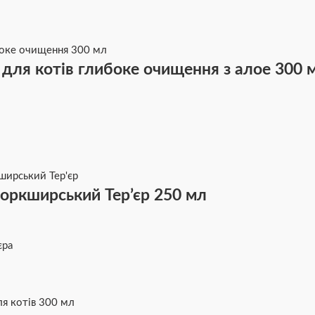
ля котів глибоке очищення з алое 300 
ркширський Тер’єр 250 мл
єра