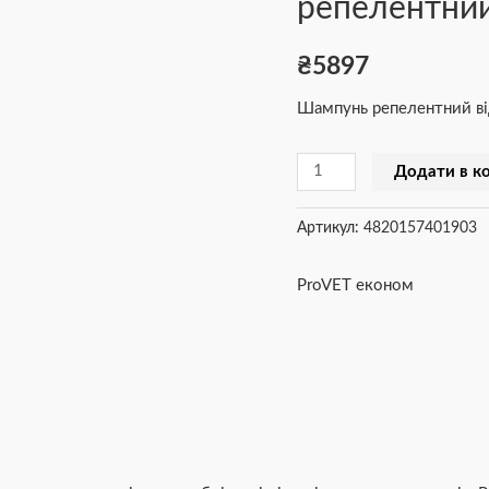
репелентни
бліх
та
₴
5897
кліщів
Шампунь репелентний від
репелентний
250
Додати в к
мл
кількість
Артикул:
4820157401903
ProVET економ