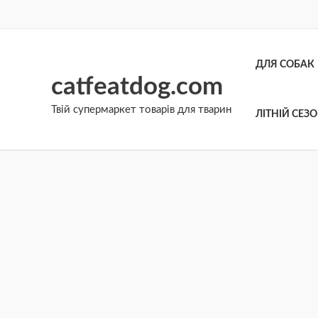
Перейти
до
вмісту
ДЛЯ СОБАК
catfeatdog.com
Твій супермаркет товарів для тварин
ЛІТНІЙ СЕЗ