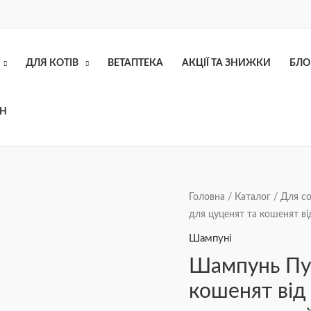
ДЛЯ КОТІВ
ВЕТАПТЕКА
АКЦІЇ ТА ЗНИЖКИ
БЛО
ОН
Шампунь
Головна
/
Каталог
/
Для с
для цуценят та кошенят ві
Пупсі
для
Шампуні
цуценят
Шампунь Пуп
та
кошенят від 
кошенят
від