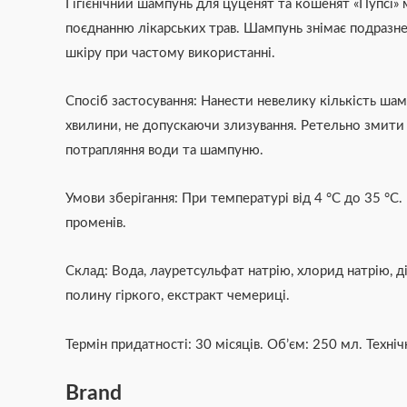
Гігієнічний шампунь для цуценят та кошенят «Пупсі» 
поєднанню лікарських трав. Шампунь знімає подразнен
шкіру при частому використанні.
Спосіб застосування: Нанести невелику кількість ша
хвилини, не допускаючи злизування. Ретельно змити 
потрапляння води та шампуню.
Умови зберігання: При температурі від 4 °С до 35 °
променів.
Склад: Вода, лауретсульфат натрію, хлорид натрію, д
полину гіркого, екстракт чемериці.
Термін придатності: 30 місяців. Об’єм: 250 мл. Техн
Brand