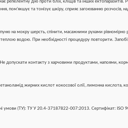
має репелентну дію проти бліх, кліщів та інших ектопаразитів.
ня, пом’якшує та тонізує шкіру, сприяє загоюванню розчосів, н
мпуню на мокру шерсть, спінити, масажними рухами рівномірно
теплою водою. При необхідності процедуру повторити. Запобіжн
С. Не допускати контакту з харчовими продуктами, напоями, кор
іетаноламід жирних кислот кокосової олії, лимонна кислота, ко
ічні умови (ТУ): ТУ У 20.4-37187822-007:2013. Сертифікат: ISO 