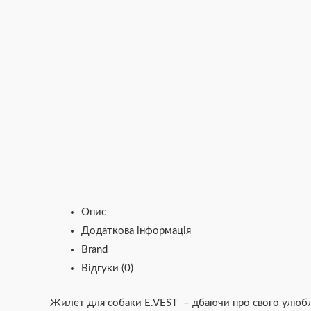
вибрати
вибрати
вибрати
вибрати
на
на
на
на
сторінці
сторінці
сторінці
сторінці
товару
товару
товару
товару
Опис
Додаткова інформація
Brand
Відгуки (0)
Жилет для собаки E.VEST – дбаючи про свого улюблен