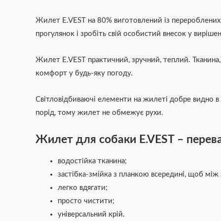
Жилет E.VEST на 80% виготовлений із перероблених м
прогулянок і зробіть свій особистий внесок у виріше
Жилет E.VEST практичний, зручний, теплий. Тканина,
комфорт у будь-яку погоду.
Світловідбиваючі елементи на жилеті добре видно в 
порід, тому жилет не обмежує рухи.
Жилет для собаки E.VEST – перева
водостійка тканина;
застібка-змійка з планкою всередині, щоб між
легко вдягати;
просто чистити;
універсальний крій.