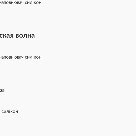
 наповнювач силікон
ская волна
 наповнювач силікон
ce
, силікон