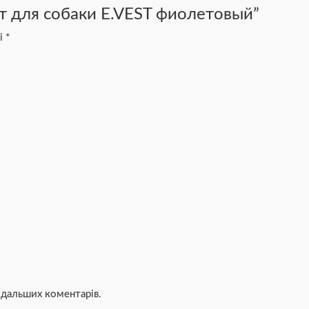
т для собаки E.VEST фиолетовый”
ні
*
подальших коментарів.