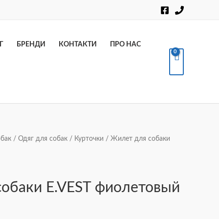
Пошук
Г
БРЕНДИ
КОНТАКТИ
ПРО НАС
обак
/
Одяг для собак
/
Курточки
/ Жилет для собаки
апазон
:
обаки E.VEST фиолетовый
22