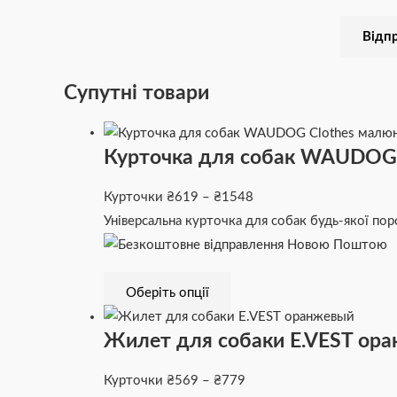
Супутні товари
Курточка для собак WAUDO
Курточки
₴
619
–
₴
1548
Універсальна курточка для собак будь-якої пор
Оберіть опції
Жилет для собаки E.VEST ор
Курточки
₴
569
–
₴
779