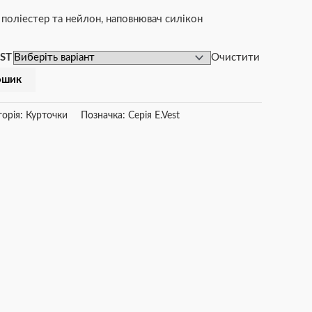
поліестер та нейлон, наповнювач силікон
007
EST
Очистити
ошик
горія:
Курточки
Позначка:
Серія E.Vest