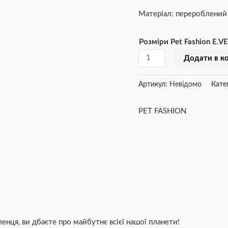
до
Матеріал: перероблений 
₴1
Розміри Pet Fashion E.V
Додати в к
Артикул:
Невідомо
Кате
PET FASHION
ця, ви дбаєте про майбутнє всієї нашої планети!