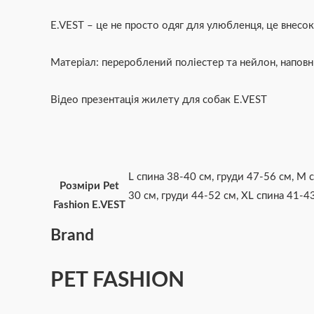
E.VEST – це не просто одяг для улюбленця, це внесок
Матеріал: перероблений поліестер та нейлон, наповн
Відео презентація жилету для собак E.VEST
L спина 38-40 см, груди 47-56 см
,
M с
Розміри Pet
30 см, груди 44-52 см
,
XL спина 41-43
Fashion E.VEST
Brand
PET FASHION