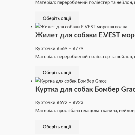
Матеріал: перероблений поліестер та нейлон,
Оберіть опції
Жилет для собаки E.VEST мор
Курточки
₴
569
–
₴
779
Матеріал: перероблений поліестер та нейлон,
Оберіть опції
Куртка для собак Бомбер Gra
Курточки
₴
692
–
₴
923
Матеріал: простібана плащова тканина, нейлон
Оберіть опції