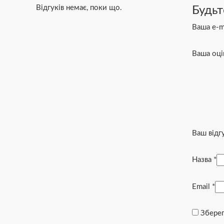
Відгуків немає, поки що.
Будьт
Ваша e-m
Ваша оц
Ваш відг
Назва
*
Email
*
Зберег