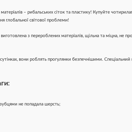
атеріалів – рибальських сіток та пластику! Купуйте чотирилап
ння глобальної світової проблеми!
 виготовлена з перероблених матеріалів, щільна та міцна, не 
сутінках, вони роблять прогулянки безпечнішими. Спеціальний к
ги:
 зубцями не попадала шерсть;