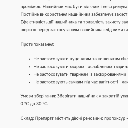
проміжок. Нашийник має бути вільним і не стримуват
Постійне використання нашийника забезпечує захист тв
Ефективність дії нашийника та тривалість захисту за
шерстю перед застосуванням нашийника слід вимит
Протипоказання:
Не застосовувати цуценятам та кошенятам вік
Не застосовувати хворим і ослабленим тварина
Не застосовувати тваринам із захворюваннями
Не застосовують самкам під час вагітності і лак
Умови зберігання: Зберігати нашийник у закритій упак
0 °С до 30 °С.
Склад: Препарат містить діючі речовини: пропоксур –