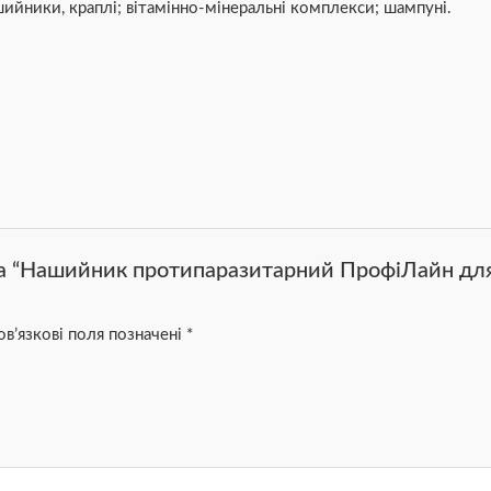
шийники, краплі; вітамінно-мінеральні комплекси; шампуні.
на “Нашийник протипаразитарний ПрофіЛайн для
в’язкові поля позначені
*