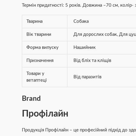
Термін придатності: 5 років. Довжина –70 см, колір
Тварина
Собака
Вік тварини
Для дорослих собак
,
Для цуц
Форма випуску
Нашийник
Призначення
Від бліх та кліщів
Товари у
Від паразитів
ветаптеці
Brand
Профілайн
Продукція Профілайн – це професійний підхід до здо