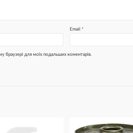
Email
*
ьому браузері для моїх подальших коментарів.
Діапазон
Цей
цін:
товар
від