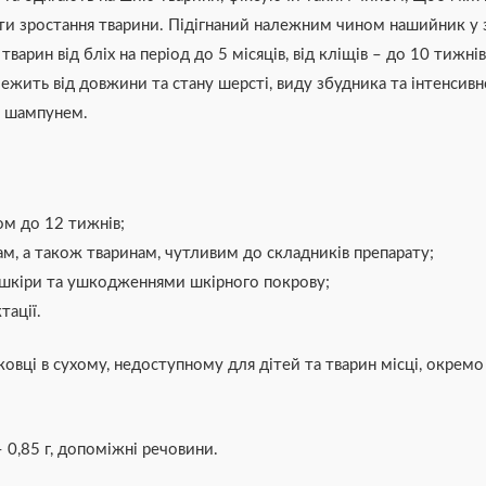
и зростання тварини. Підігнаний належним чином нашийник у з
арин від бліх на період до 5 місяців, від кліщів – до 10 тижнів
лежить від довжини та стану шерсті, виду збудника та інтенсивн
и шампунем.
ом до 12 тижнів;
м, а також тваринам, чутливим до складників препарату;
 шкіри та ушкодженнями шкірного покрову;
тації.
овці в сухому, недоступному для дітей та тварин місці, окремо 
 0,85 г, допоміжні речовини.