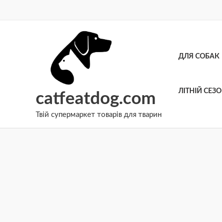
Перейти
до
вмісту
ДЛЯ СОБАК
ЛІТНІЙ СЕЗ
catfeatdog.com
Твій супермаркет товарів для тварин