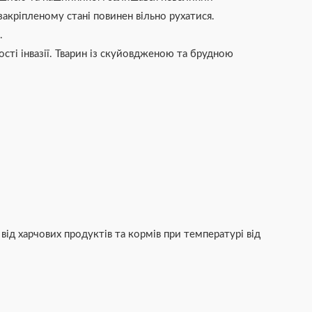
акріпленому стані повинен вільно рухатися.
.
ості інвазії. Тварин із скуйовдженою та брудною
від харчових продуктів та кормів при температурі від