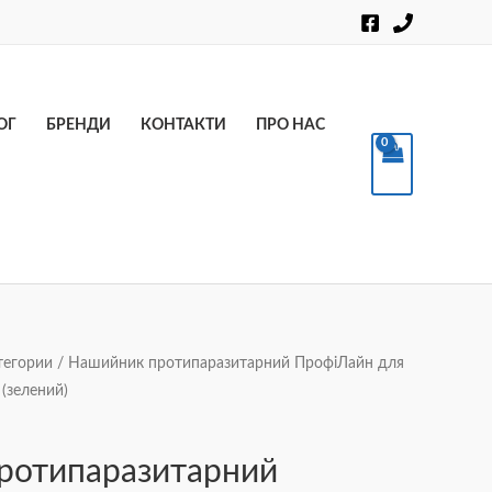
Пошук
ОГ
БРЕНДИ
КОНТАКТИ
ПРО НАС
тегории
/ Нашийник протипаразитарний ПрофіЛайн для
 (зелений)
ротипаразитарний