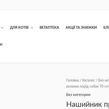
ДЛЯ КОТІВ
ВЕТАПТЕКА
АКЦІЇ ТА ЗНИЖКИ
БЛ
ОН
Нашийник
Головна
/
Каталог
/
Без ка
великих порід собак 70 см
протипаразитарний
ПрофіЛайн
Без категории
для
Нашийник п
великих