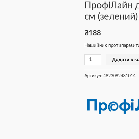
ПрофіЛайн д
порід
собак
см (зелений)
70
см
₴
188
(зелений)
Нашийник протипаразитар
кількість
Додати в к
Артикул:
4823082431014