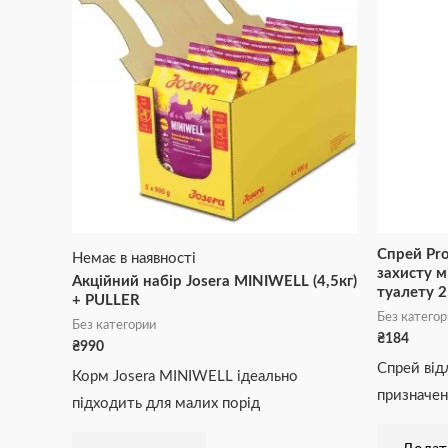
Спрей Pro
Немає в наявності
захисту м
Акційний набір Josera MINIWELL (4,5кг)
туалету 
+ PULLER
Без катего
Без категории
₴
184
₴
990
Спрей від
Корм Josera MINIWELL ідеально
призначен
підходить для малих порід