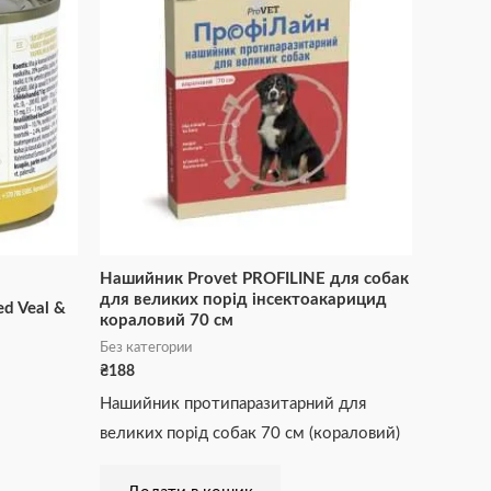
и
Нашийник Provet PROFILINE для собак
для великих порід інсектоакарицид
ed Veal &
кораловий 70 см
Без категории
₴
188
Нашийник протипаразитарний для
великих порід собак 70 см (кораловий)