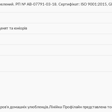
- зелений. РП № АВ-07791-03-18. Сертифікат: ISO 9001:2015, G
енят та юніорів
ров’я домашніх улюбленців.Лінійка Профілайн представлена това