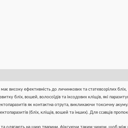
є високу ефективність до личинкових та статевозрілих бліх, в
звитку бліх, вошей, волосоїдів та іксодових кліщів, які паразиту
 ектопаразитів як контактна отрута, викликаючи токсичну акум
 ектопаразитів (бліх, кліщів, вошей та інших). Для ссавців проп
и та одягають на шию тварини, фіксуючи таким чином, щоб мі