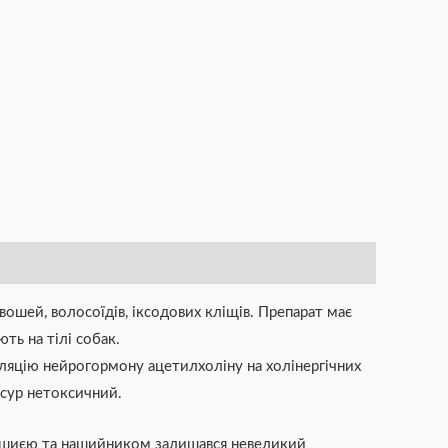
ошей, волосоїдів, іксодових кліщів. Препарат має
ють на тілі собак.
уляцію нейрогормону ацетилхоліну на холінергічних
оксур нетоксичний.
ж шиєю та нашийником залишався невеликий