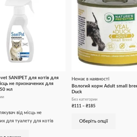
₴111
має
до
₴185
кілька
варіантів.
Параметр
можна
вибрати
на
сторінці
товару
vet SANIPET для котів для
Немає в наявності
ісць не призначених для
Вологий корм Adult small bre
250 мл
Duck
рии
Без категории
₴
111
–
₴
185
лякувач від місць не
их для туалету для котів
Оберіть опції