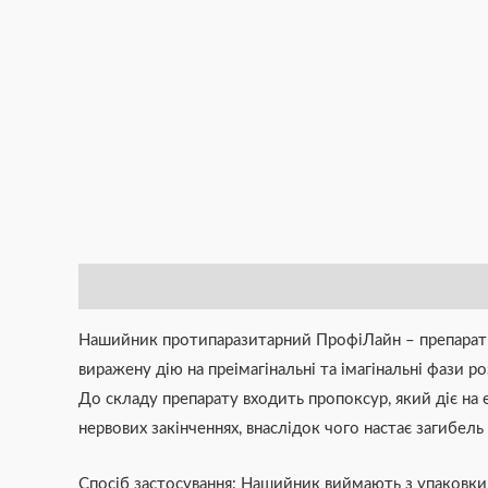
Опис
Додаткова інформація
Brand
Відгуки (0)
Нашийник протипаразитарний ПрофіЛайн – препарат ма
виражену дію на преімагінальні та імагінальні фази ро
До складу препарату входить пропоксур, який діє на
нервових закінченнях, внаслідок чого настає загибель
Спосіб застосування: Нашийник виймають з упаковк