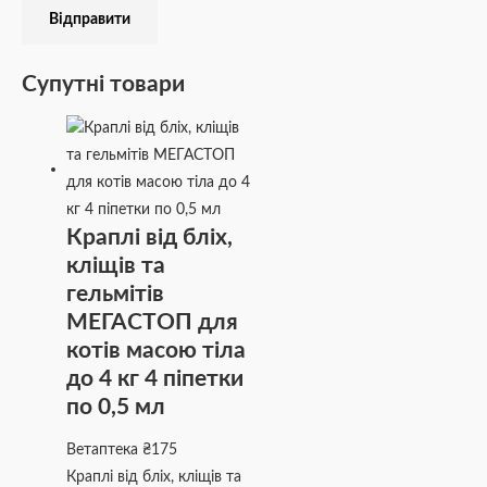
Супутні товари
Краплі від бліх,
кліщів та
гельмітів
МЕГАСТОП для
котів масою тіла
до 4 кг 4 піпетки
по 0,5 мл
Ветаптека
₴
175
Краплі від бліх, кліщів та