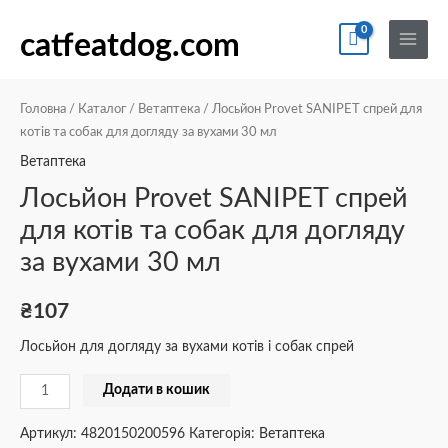
Перейти
По
Main
Лосьйон
до
catfeatdog.com
Menu
Provet
вмісту
SANIPET
спрей
Головна
/
Каталог
/
Ветаптека
/ Лосьйон Provet SANIPET спрей для
для
котів та собак для догляду за вухами 30 мл
котів
Ветаптека
та
Лосьйон Provet SANIPET спрей
собак
для котів та собак для догляду
для
за вухами 30 мл
догляду
за
вухами
₴
107
30
Лосьйон для догляду за вухами котів і собак спрей
мл
кількість
Додати в кошик
Артикул:
4820150200596
Категорія:
Ветаптека