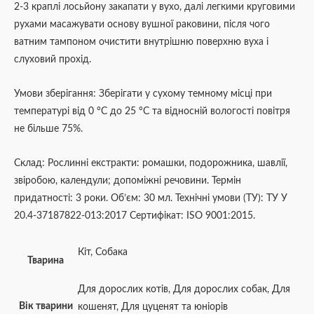
2-3 краплі лосьйону закапати у вухо, далі легкими круговими
рухами масажувати основу вушної раковини, після чого
ватним тампоном очистити внутрішню поверхню вуха і
слуховий прохід.
Умови зберігання: Зберігати у сухому темному місці при
температурі від 0 °С до 25 °С та відносній вологості повітря
не більше 75%.
Склад: Рослинні екстракти: ромашки, подорожника, шавлії,
звіробою, календули; допоміжні речовини. Термін
придатності: 3 роки. Об’єм: 30 мл. Технічні умови (ТУ): ТУ У
20.4-37187822-013:2017 Сертифікат: ISO 9001:2015.
Кіт
,
Собака
Тварина
Для дорослих котів
,
Для дорослих собак
,
Для
Вік тварини
кошенят
,
Для цуценят та юніорів