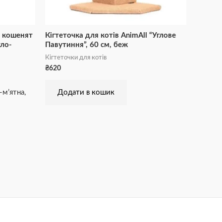
я кошенят
Кігтеточка для котів AnimAll “Углове
тло-
Павутиння”, 60 см, беж
Кігтеточки для котів
₴
620
-м’ятна,
Додати в кошик