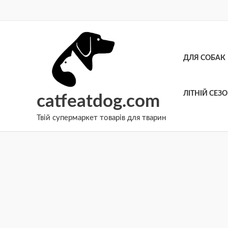
Перейти
до
вмісту
ДЛЯ СОБАК
ЛІТНІЙ СЕЗ
catfeatdog.com
Твій супермаркет товарів для тварин