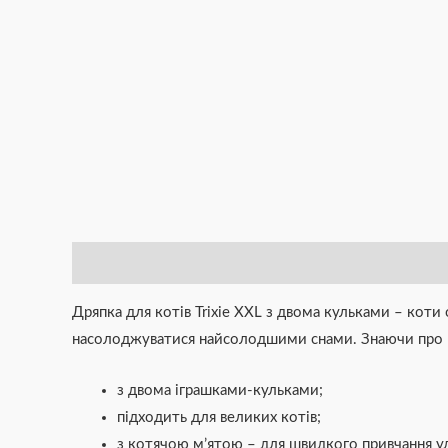
Опис
Brand
Відгуки (0)
Дряпка для котів Trixie XXL з двома кульками – кот
насолоджуватися найсолодшими снами. Знаючи про цю
з двома іграшками-кульками;
підходить для великих котів;
з котячою м’ятою – для швидкого привчання у