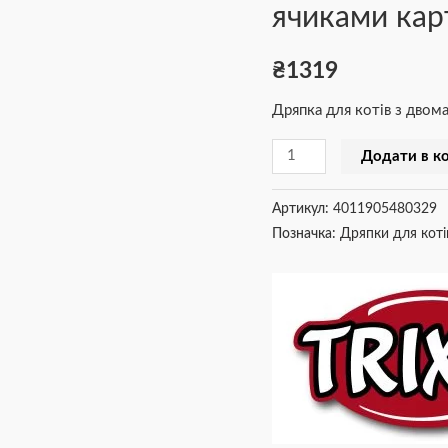
ячиками кар
з
двома
₴
1319
м
ячиками
Дряпка для котів з дво
картон
бежева
Додати в к
70х6х38
см
Артикул:
4011905480329
кількість
Позначка:
Дряпки для котів