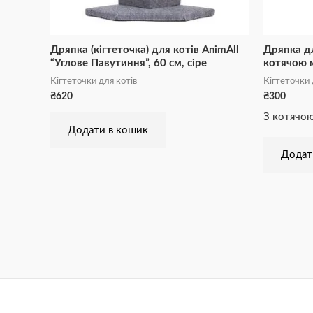
Дряпка (кігтеточка) для котів AnimAll
Дряпка дл
“Углове Павутиння”, 60 см, сіре
котячою м
Кігтеточки для котів
Кігтеточки 
₴
620
₴
300
З котячою
Додати в кошик
Додат