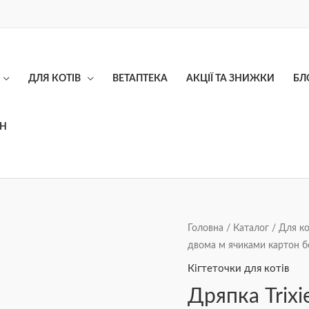
ДЛЯ КОТІВ
ВЕТАПТЕКА
АКЦІЇ ТА ЗНИЖКИ
БЛ
ОН
Дряпка
Головна
/
Каталог
/
Для ко
двома м ячиками картон б
Trixie
для
Кігтеточки для котів
котів
Дряпка Trixi
XXL