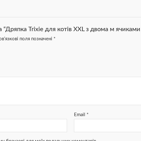
а “Дряпка Trixie для котів XXL з двома м ячикам
в’язкові поля позначені
*
Email
*