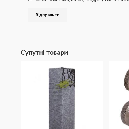
Зберегти моє ім'я, e-mail, та адресу сайту в ц
Супутні товари