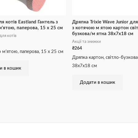
я котів Eastland Гантель з
Дряпка Trixie Wave Junior дл
’ятою, паперова, 15 x 25 см
з котячою м ятою картон сві
бузкова/м ятна 38х7х18 см
для котів
Акції та знижки
₴
264
 м’ятою, паперова, 15 x 25 см
Дряпка картон, світло-бузкова
38х7х18 cм
и в кошик
Додати в кошик