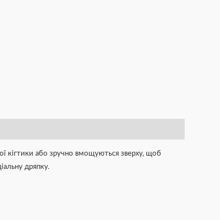
вої кігтики або зручно вмощуються зверху, щоб
іальну дряпку.