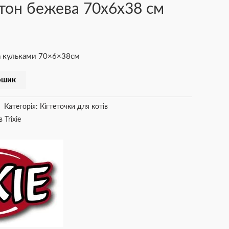
тон бежева 70х6х38 см
ма кульками 70×6×38см
ошик
Категорія:
Кігтеточки для котів
 Trixie