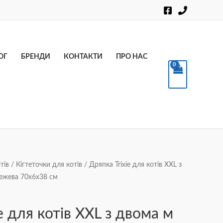
Пошук
ОГ
БРЕНДИ
КОНТАКТИ
ПРО НАС
тів
/
Кігтеточки для котів
/ Дряпка Trixie для котів XXL з
ежева 70х6х38 см
e для котів XXL з двома м