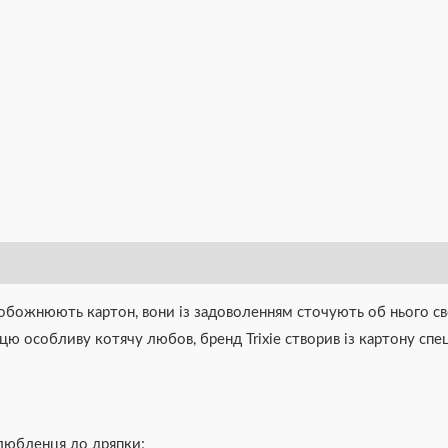
и обожнюють картон, вони із задоволенням сточують об нього с
 особливу котячу любов, бренд Trixie створив із картону спец
любленця до дряпки;