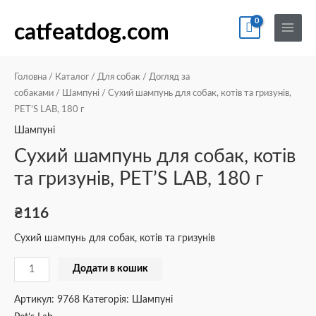
Перейти
По
Main
Сухий
до
catfeatdog.com
Menu
шампунь
вмісту
для
собак,
Головна
/
Каталог
/
Для собак
/
Догляд за
котів
собаками
/
Шампуні
/ Сухий шампунь для собак, котів та гризунів,
PET’S LAB, 180 г
та
гризунів,
Шампуні
PET'S
Сухий шампунь для собак, котів
LAB,
та гризунів, PET’S LAB, 180 г
180
г
₴
116
кількість
Сухий шампунь для собак, котів та гризунів
Додати в кошик
Артикул:
9768
Категорія:
Шампуні