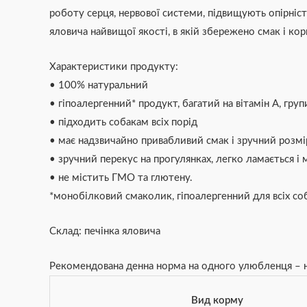
роботу серця, нервової системи, підвищують опірніс
яловича найвищої якості, в якій збережено смак і кор
Характеристики продукту:
• 100% натуральний
• гіпоалергенний* продукт, багатий на вітамін А, груп
• підходить собакам всіх порід
• має надзвичайно привабливий смак і зручний розмі
• зручний перекус на прогулянках, легко ламається 
• не містить ГМО та глютену.
*монобілковий смаколик, гіпоалергенний для всіх со
Склад: печінка яловича
Рекомендована денна норма на одного улюбленця – н
Вид корму