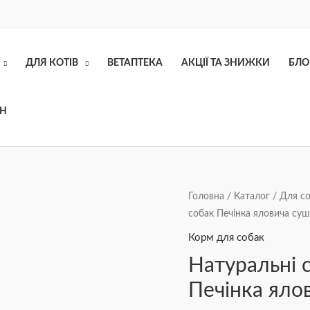
ДЛЯ КОТІВ
ВЕТАПТЕКА
АКЦІЇ ТА ЗНИЖКИ
БЛО
ОН
Натуральні
Головна
/
Каталог
/
Для с
собак Печінка яловича суш
сушені
ласощі
Корм для собак
для
Натуральні 
собак
Печінка яло
Печінка
яловича