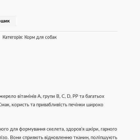
ошик
Категорія:
Корм для собак
ело вітамінів А, групи В, С, D, РР та багатьох
Смак, користь та привабливість печінки широко
ного для формування скелета, здоров’я шкіри, гарного
 залізо. Вони сприяють відновленню тканин, поліпшують