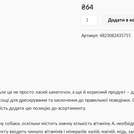
₴
64
сушена
100
Додати в к
г
кількість
Артикул:
4823082435715
е це не просто ласий шматочок, а ще й корисний продукт – джер
сощі для дресирування та заохочення до правильної поведінки. 
вість додати цю позицію до асортименту.
 собаки, оскільки містить значну кількість вітаміну А, необхід
укту входить чимало вітамінів і мінералів: калій, магній, мідь,