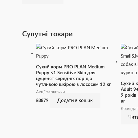
Супутні товари
Сухий корм PRO PLAN Medium
Puppy <1 Sensitive Skin для
цуценят середніх порід з
Сухий 
чутливою шкірою з лососем 12 кг
Adult 9
Акції та знижки
9 років
Додати в кошик
₴
3879
кг
Корм для
Чита