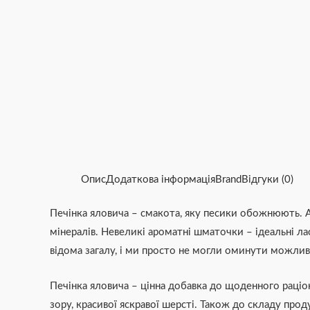
Опис
Додаткова інформація
Brand
Відгуки (0)
Печінка яловича – смакота, яку песики обожнюють. Ал
мінералів. Невеликі ароматні шматочки – ідеальні ла
відома загалу, і ми просто не могли оминути можли
Печінка яловича – цінна добавка до щоденного раціону
зору, красивої яскравої шерсті. Також до складу прод