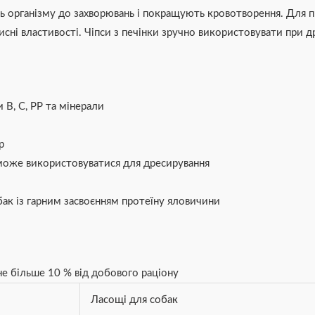
ть організму до захворювань і покращують кровотворення. Для 
исні властивості. Чіпси з печінки зручно використовувати при д
и В, С, РР та мінерали
р
і може використовуватися для дресирування
бак із гарним засвоєнням протеїну яловичини
е більше 10 % від добового раціону
Ласощі для собак