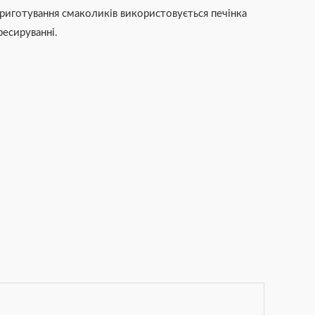
приготування смаколиків використовується печінка
ресируванні.