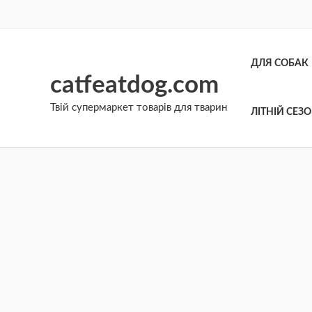
Перейти
до
вмісту
ДЛЯ СОБАК
catfeatdog.com
Твій супермаркет товарів для тварин
ЛІТНІЙ СЕЗ