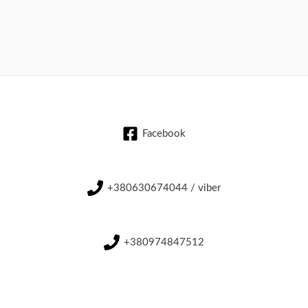
Facebook
+380630674044 / viber
+380974847512