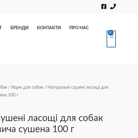
Пошук
Г
БРЕНДИ
КОНТАКТИ
ПРО НАС
обак
/
Корм для собак
/ Натуральні сушені ласощі для
ена 100 г
сушені ласощі для собак
вича сушена 100 г