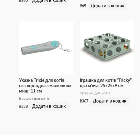
Додати в кошик
₴
260
Додати в кошик
₴
69
Указка Trixie для котів
Іграшка для котів “Tricky”
світлодіодна з малюнком
два м’яча, 25x25x9 см
миші 11 см
Іграшки для котів
Іграшки для котів
Додати в кошик
₴
367
Додати в кошик
₴
338