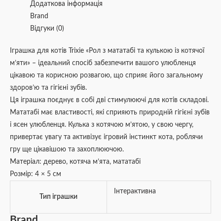
Додаткова інформація
Brand
Відгуки (0)
Іграшка для котів Trixie «Рол з мататабі та кулькою із котячої
м’яти» – ідеальний спосіб забезпечити вашого улюбленця
цікавою та корисною розвагою, що сприяє його загальному
здоров’ю та гігієні зубів.
Ця іграшка поєднує в собі дві стимулюючі для котів складові.
Мататабі має властивості, які сприяють природній гігієні зубів
і ясен улюбленця. Кулька з котячою м’ятою, у свою чергу,
привертає увагу та активізує ігровий інстинкт кота, роблячи
гру ще цікавішою та захоплюючою.
Матеріал: дерево, котяча м’ята, мататабі
Розмір: 4 × 5 см
Інтерактивна
Тип іграшки
Brand