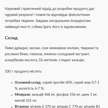
Науковий і практичний підхід до розробки продукту дає
чудовий результат і повністю відповідає фізіологічним
потребам тварини. Завдяки натуральним інгредієнтам
найвищої якості, собаки їдять його із задоволенням.
Склад
Пивні дріжджі, часник, сухе знежирене молоко, тваринні та
рослинні білки, глюкоза, ячмінно-солодовий екстракт,
аскорбінова кислота, DL-метіонін, стеарат кальцію.
100 г продукту містять:
Основний склад:
сирий протеїн 40%, сирий жир 0,7-1
%, вологість 6-7 %;
Мінерали:
кальцій 468 мг, фосфор 556 мг, цинк 1 мг,
магній 101 мг;
Вітаміни:
вітамін Е 370 мг, вітамін С 770 мг, вітамін В1