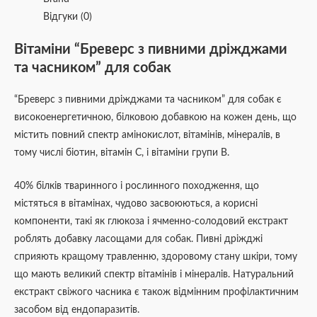
Відгуки (0)
Вітаміни “Бреверс з пивними дріжджами
та часником” для собак
“Бреверс з пивними дріжджами та часником” для собак є
високоенергетичною, білковою добавкою на кожен день, що
містить повний спектр амінокислот, вітамінів, мінералів, в
тому числі біотин, вітамін C, і вітаміни групи B.
40% білків тваринного і рослинного походження, що
містяться в вітамінах, чудово засвоюються, а корисні
компоненти, такі як глюкоза і ячменно-солодовий екстракт
роблять добавку ласощами для собак. Пивні дріжджі
сприяють кращому травленню, здоровому стану шкіри, тому
що мають великий спектр вітамінів і мінералів. Натуральний
екстракт свіжого часника є також відмінним профілактичним
засобом від ендопаразитів.