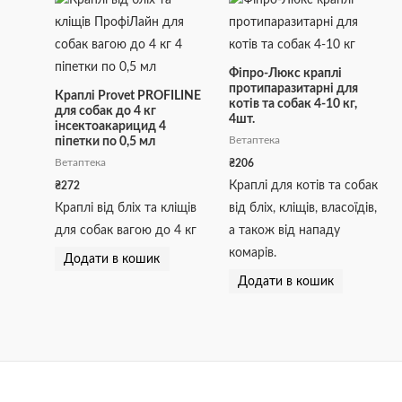
Фіпро-Люкс краплі
протипаразитарні для
Краплі Provet PROFILINE
котів та собак 4-10 кг,
для собак до 4 кг
4шт.
інсектоакарицид 4
Ветаптека
піпетки по 0,5 мл
₴
206
Ветаптека
Краплі для котів та собак
₴
272
Краплі від бліх та кліщів
від бліх, кліщів, власоїдів,
для собак вагою до 4 кг
а також від нападу
комарів.
Додати в кошик
Додати в кошик