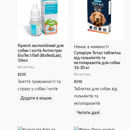
Краплі заспокійливі для
Немає в наявності
собак і котів Антистрес
Суперіум Тотал таблетка
БіоТестЛаб (BioTestLab),
від гельмінтів та
10мл
ектопаразитів для собак
Ветаптека
16-30 кг
₴
220
Ветаптека
Зняття тривожності та
₴
248
страху у собак і котів
Таблетка для собак від
гельмінтів та
Додати в кошик
ектопаразитів
Читати далі