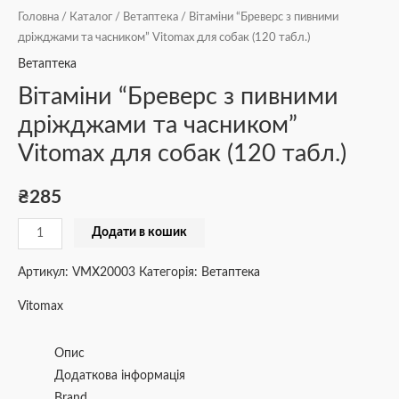
Головна
/
Каталог
/
Ветаптека
/ Вітаміни “Бреверс з пивними
дріжджами та часником” Vitomax для собак (120 табл.)
Ветаптека
Вітаміни “Бреверс з пивними
дріжджами та часником”
Vitomax для собак (120 табл.)
₴
285
Додати в кошик
Артикул:
VMX20003
Категорія:
Ветаптека
Vitomax
Опис
Додаткова інформація
Brand