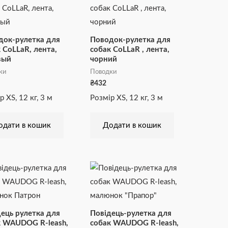
док-рулетка для
Поводок-рулетка для
 CoLLaR, лента,
собак CoLLaR , лента,
вый
чорний
ки
Поводки
₴
432
р XS, 12 кг, 3 м
Розмір XS, 12 кг, 3 м
одати в кошик
Додати в кошик
Діапазон
Діапазон
Цей
Цей
цін:
цін:
товар
товар
від
від
₴601
₴601
має
має
до
до
₴1055
₴1055
кілька
кілька
ець рулетка для
Повідець-рулетка для
варіантів.
варіантів.
к WAUDOG R-leash,
собак WAUDOG R-leash,