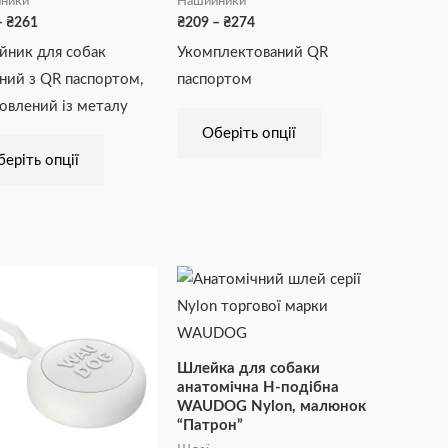
ники
Нашийники
–
₴
261
₴
209
–
₴
274
йник для собак
Укомплектований QR
ний з QR паспортом,
паспортом
овлений із металу
Оберіть опції
еріть опції
Діапазон
Цей
цін:
товар
від
₴263
має
до
₴382
кілька
Шлейка для собаки
варіантів.
анатомічна H-подібна
WAUDOG Nylon, малюнок
Параметри
“Патрон”
можна