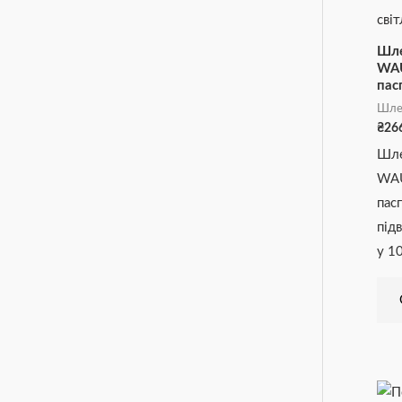
Шле
WAU
пас
Шле
₴
26
Шле
WAU
пас
під
у 1