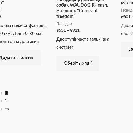
о”
малю
Параметри
собак WAUDOG R-leash,
ї
Повод
малюнок “Colors of
можна
freedom”
3
₴
601
вибрати
Поводки
алева пряжка-фастекс,
Двост
на
₴
551
–
₴
911
0 мм, Дов 50-80 см,
сист
сторінці
Двоступінчаста гальмівна
коштовна доставка
товару
система
Об
Додати в кошик
Оберіть опції
1
2
→