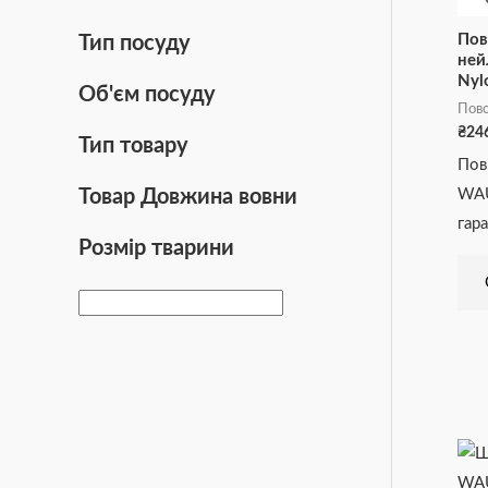
Пов
Тип посуду
не
Nyl
Об'єм посуду
Пов
₴
24
Тип товару
Пов
Товар Довжина вовни
WAU
гар
Розмір тварини