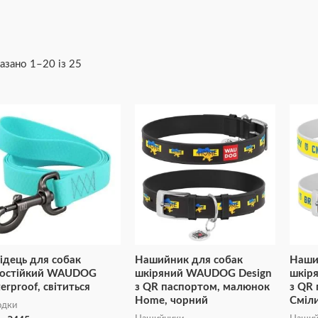
азано 1–20 із 25
Діапазон
Діапазон
Цей
Цей
цін:
цін:
товар
товар
від
від
₴89
₴165
має
має
до
до
₴445
₴335
кілька
кілька
варіантів.
варіантів.
Параметри
Параметри
можна
можна
вибрати
вибрати
ідець для собак
Нашийник для собак
Наши
на
на
остійкий WAUDOG
шкіряний WAUDOG Design
шкір
сторінці
сторінці
erproof, світиться
з QR паспортом, малюнок
з QR
Home, чорний
Сміли
товару
товару
одки