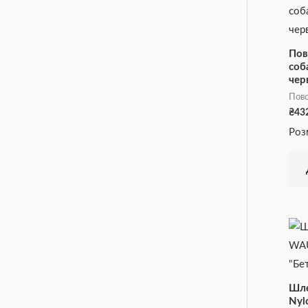
Пов
соб
чер
Пов
₴
43
Розм
Шле
Nyl