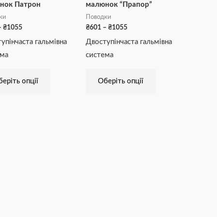
нок Патрон
малюнок “Прапор”
Параметри
Параметри
ки
Поводки
можна
можна
–
₴
1055
₴
601
–
₴
1055
вибрати
вибрати
упінчаста гальмівна
Двоступінчаста гальмівна
на
на
ема
система
сторінці
сторінці
товару
товару
еріть опції
Оберіть опції