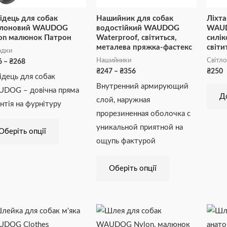
вибрати
вибрати
ідець для собак
Нашийник для собак
Ліхта
на
на
йлоновий WAUDOG
водостійкий WAUDOG
WAUD
сторінці
сторінці
on малюнок Патрон
Waterproof, світиться,
силік
металева пряжка-фастекс
світи
товару
товару
одки
Нашийники
Світло
6
–
₴
268
₴
247
–
₴
356
₴
250
ідець для собак
Внутренний армирующий
DOG – довічна пряма
Д
слой, наружная
антія на фурнітуру
прорезиненная оболочка с
уникальной приятной на
Оберіть опції
ощупь фактурой
Оберіть опції
Діапазон
Цей
цін:
товар
від