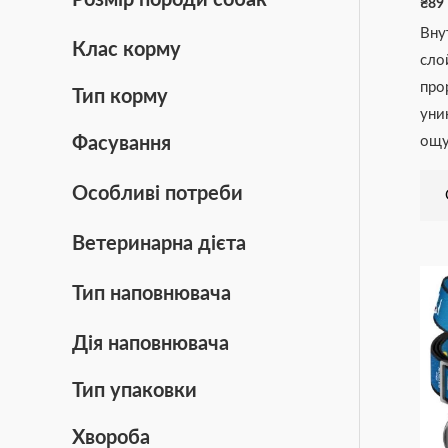
₴
89
Вну
Клас корму
сло
про
Тип корму
уни
ощу
Фасування
Особливі потреби
Ветеринарна дієта
Тип наповнювача
Дія наповнювача
Тип упаковки
Хвороба