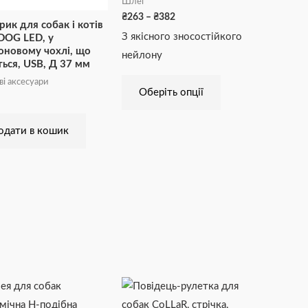
Шлеї
вибрати
₴
263
–
₴
382
рик для собак і котів
на
З якісного зносостійкого
OG LED, у
сторінці
оновому чохлі, що
нейлону
ться, USB, Д 37 мм
товару
ві аксесуари
Оберіть опції
одати в кошик