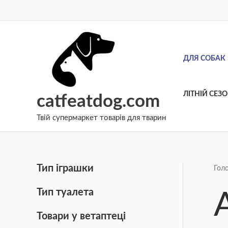
Перейти
до
вмісту
ДЛЯ СОБАК
ЛІТНІЙ СЕЗ
catfeatdog.com
Твій супермаркет товарів для тварин
Тип іграшки
Гол
Тип туалета
Товари у ветаптеці