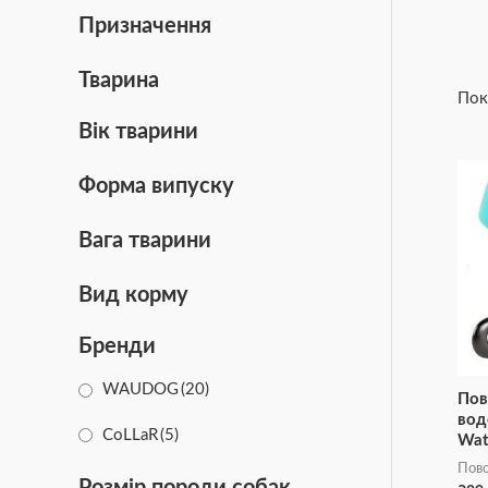
Призначення
Тварина
Пок
Вік тварини
Форма випуску
Вага тварини
Вид корму
Бренди
WAUDOG
(20)
Пов
вод
CoLLaR
(5)
Wat
Пов
Розмір породи собак