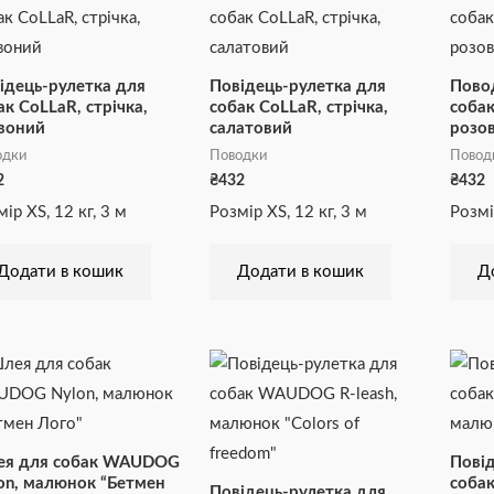
ідець-рулетка для
Повідець-рулетка для
Пово
ак CoLLaR, стрічка,
собак CoLLaR, стрічка,
собак
воний
салатовий
розо
одки
Поводки
Повод
2
₴
432
₴
432
ір XS, 12 кг, 3 м
Розмір XS, 12 кг, 3 м
Розмі
Додати в кошик
Додати в кошик
Д
Діапазон
Цей
цін:
товар
від
₴551
має
до
₴911
кілька
я для собак WAUDOG
Повід
варіантів.
on, малюнок “Бетмен
соба
Повідець-рулетка для