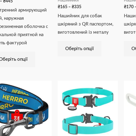
Нашийники
Наший
–
₴
445
₴
165
–
₴
335
₴
170
тренний армирующий
Нашийник для собак
Наши
й, наружная
шкіряний з QR паспортом,
шкіря
резиненная оболочка с
виготовлений із металу
вигот
кальной приятной на
пь фактурой
Оберіть опції
Об
Оберіть опції
Діапазон
Діапазон
Цей
Цей
цін:
цін:
товар
товар
від
від
₴246
₴247
має
має
до
до
₴268
₴356
кілька
кілька
варіантів.
варіантів.
Параметри
Параметри
можна
можна