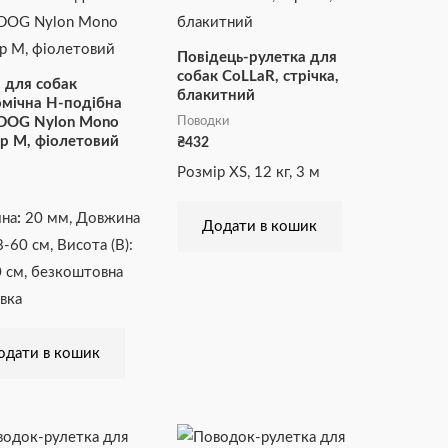
Повідець-рулетка для
собак CoLLaR, стрічка,
 для собак
блакитний
мічна H-подібна
Поводки
OG Nylon Mono
р М, фіолетовий
₴
432
Розмір XS, 12 кг, 3 м
на
:
20 мм, Довжина
Додати в кошик
8-60 см, Висота (В):
 см, безкоштовна
вка
одати в кошик