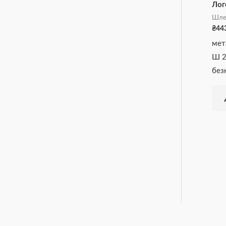
Лог
Шле
₴
44
мет
Ш 2
без