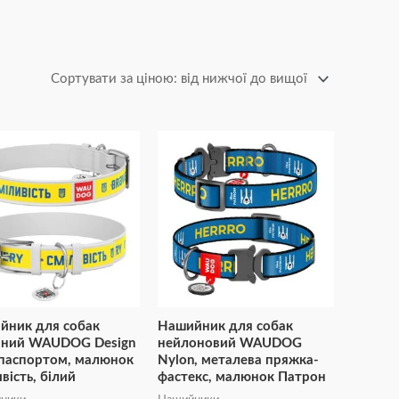
Діапазон
Діапазон
Цей
Цей
цін:
цін:
товар
товар
від
від
₴170
₴209
має
має
до
до
₴261
₴274
кілька
кілька
варіантів.
варіантів.
Параметри
Параметри
можна
можна
вибрати
вибрати
йник для собак
Нашийник для собак
на
на
яний WAUDOG Design
нейлоновий WAUDOG
сторінці
сторінці
 паспортом, малюнок
Nylon, металева пряжка-
вість, білий
фастекс, малюнок Патрон
товару
товару