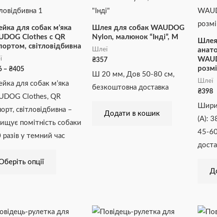
₴266
має
до
₴405
кілька
йка для собак м’яка
Шлея для собак WAUDOG
варіантів.
DOG Clothes c QR
Nylon, малюнок “Інді”, М
Шлея
портом, світловідбивна
Параметри
Шлеї
анато
ї
WAUD
₴
357
можна
розмі
6
–
₴
405
Ш 20 мм, Дов 50-80 см,
вибрати
Шлеї
йка для собак м’яка
безкоштовна доставка
на
₴
398
DOG Clothes, QR
сторінці
Шири
порт, світловідбивна –
Додати в кошик
товару
(А): 3
вищує помітність собаки
45-60
0 разів у темний час
доста
Оберіть опції
Д