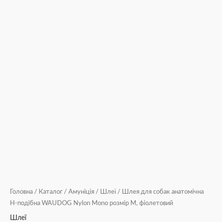
Головна
/
Каталог
/
Амуніція
/
Шлеї
/ Шлея для собак анатомічна
H-подібна WAUDOG Nylon Mono розмір М, фіолетовий
Шлеї