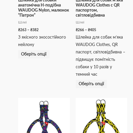
Шлейка для собаки
Шлейка для собак м’яка
анатомічна H-подібна
WAUDOG Clothes c QR
на
на
WAUDOG Nylon, малюнок
паспортом,
сторінці
сторінці
“Патрон”
світловідбивна
товару
товару
Шлеї
Шлеї
₴
263
–
₴
382
₴
266
–
₴
405
З якісного зносостійкого
Шлейка для собак м’яка
нейлону
WAUDOG Clothes, QR
паспорт, світловідбивна –
Оберіть опції
підвищує помітність
собаки у 10 разів у
темний час
Оберіть опції