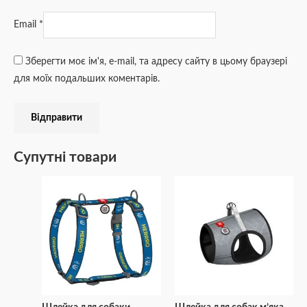
Email
*
Зберегти моє ім'я, e-mail, та адресу сайту в цьому браузері
для моїх подальших коментарів.
Супутні товари
Діапазон
Діапазон
Цей
Цей
цін:
цін:
товар
товар
від
від
₴263
₴266
має
має
до
до
кілька
кілька
₴382
₴405
варіантів.
варіантів.
Параметри
Параметри
можна
можна
вибрати
вибрати