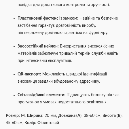
повідка для додаткового контролю та зручності.
Пластиковий фастекс із замком:
Надійне та безпечне
застібання гарантує довговічність виробу,
підтверджену довічною гарантією на фурнітуру.
Зносостійкий нейлон:
Використання високоякісних
матеріалів забезпечує тривалий термін служби навіть
при інтенсивній експлуатації.
QR-паспорт:
Можливість швидкої ідентифікації
вихованця завдяки вбудованому адреснику.
Світловідбивні елементи:
Підвищують безпеку під час
прогулянок у умовах недостатнього освітлення.
Розмір:
М,
Ширина:
20 мм,
Д
овжина (А):
38-60 см,
Висота (В):
45-60 см,
Колір:
Фіолетовий