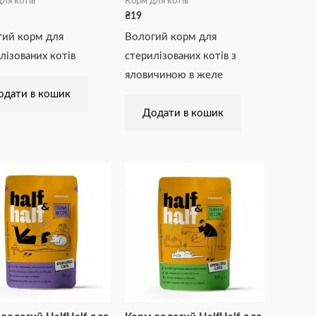
ля котів
Корм для котів
₴
19
гий корм для
Вологий корм для
лізованих котів
стерилізованих котів з
яловичиною в желе
одати в кошик
Додати в кошик