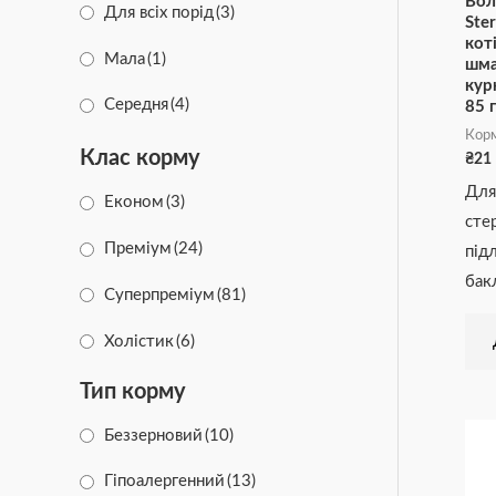
Вол
Для всіх порід
(3)
Ste
Friskies
(3)
коті
Мала
(1)
шма
кур
PRO PLAN
(28)
Середня
(4)
85 г
PURINA
(6)
Корм
Клас корму
₴
21
Brit Care
(13)
Для
Економ
(3)
сте
Преміум
(24)
під
бак
Суперпреміум
(81)
Холістик
(6)
Тип корму
Беззерновий
(10)
Гіпоалергенний
(13)