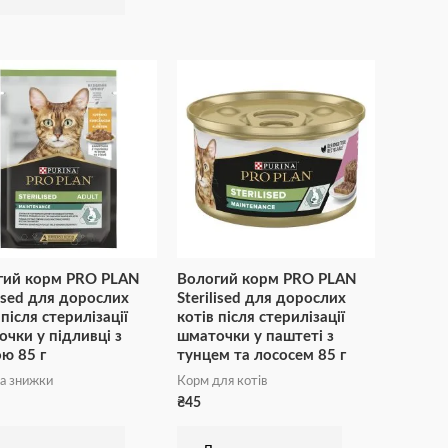
гий корм PRO PLAN
Вологий корм PRO PLAN
lised для дорослих
Sterilised для дорослих
 після стерилізації
котів після стерилізації
чки у підливці з
шматочки у паштеті з
ю 85 г
тунцем та лососем 85 г
та знижки
Корм для котів
₴
45