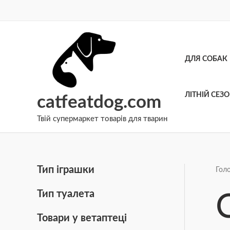
Перейти
до
вмісту
ДЛЯ СОБАК
ЛІТНІЙ СЕЗ
catfeatdog.com
Твій супермаркет товарів для тварин
Тип іграшки
Гол
Тип туалета
Товари у ветаптеці