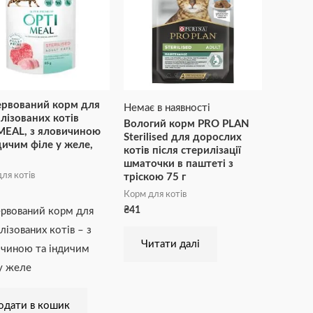
ервований корм для
Немає в наявності
лізованих котів
Вологий корм PRO PLAN
MEAL, з яловичиною
Sterilised для дорослих
дичим філе у желе,
котів після стерилізації
шматочки в паштеті з
ля котів
тріскою 75 г
Корм для котів
₴
41
рвований корм для
лізованих котів – з
Читати далі
чиною та індичим
у желе
одати в кошик