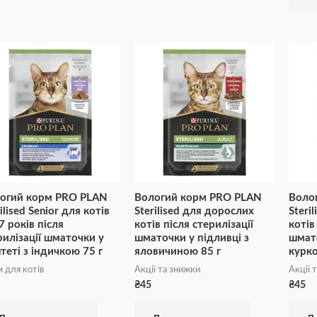
огий корм PRO PLAN
Вологий корм PRO PLAN
Воло
ilised Senior для котів
Sterilised для дорослих
Steri
7 років після
котів після стерилізації
котів
рилізації шматочки у
шматочки у підливці з
шмато
теті з індичкою 75 г
яловичиною 85 г
курко
 для котів
Акції та знижки
Акції 
₴
45
₴
45