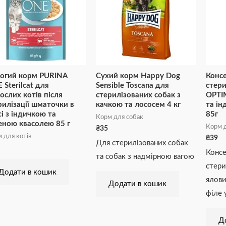
огий корм PURINA
Сухий корм Happy Dog
Конс
 Sterilcat для
Sensible Toscana для
стери
ослих котів після
стерилізованих собак з
OPTI
рилізації шматочки в
качкою та лососем 4 кг
та ін
сі з індичкою та
85г
Корм для собак
еною квасолею 85 г
Корм д
₴
35
 для котів
₴
39
Для стерилізованих собак
Консе
та собак з надмірною вагою
стери
Додати в кошик
ялови
Додати в кошик
філе 
Д