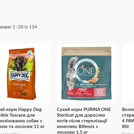
азано 1–20 із 114
ий корм Happy Dog
Сухий корм PURINA ONE
Воло
sible Toscana для
Sterilcat для дорослих
стери
рилізованих собак з
котів після стерилізації
4 PAW
кою та лососем 11 кг
комплекс Bifensis з
80г
лососем 1,5 кг