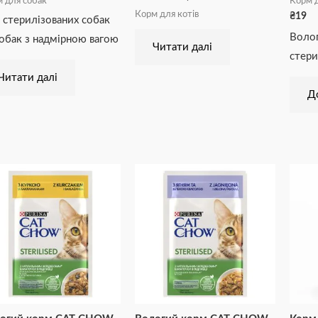
 для собак
Корм д
Корм для котів
₴
19
 стерилізованих собак
Воло
собак з надмірною вагою
Читати далі
стери
Читати далі
Д