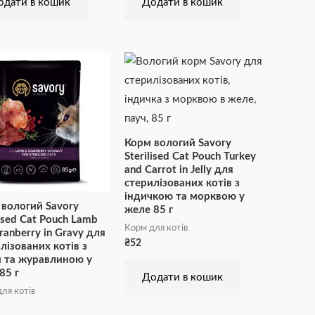
одати в кошик
Додати в кошик
Корм вологий Savory
Sterilised Cat Pouch Turkey
and Carrot in Jelly для
стерилізованих котів з
індичкою та морквою у
вологий Savory
желе 85 г
lised Cat Pouch Lamb
Корм для котів
ranberry in Gravy для
₴
52
лізованих котів з
м та журавлиною у
85 г
Додати в кошик
ля котів