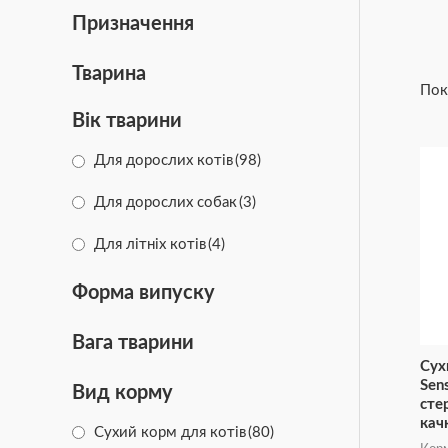
Призначення
Тварина
Пок
Вік тварини
Для дорослих котів
(98)
Для дорослих собак
(3)
Для літніх котів
(4)
Форма випуску
Вага тварини
Сух
Sen
Вид корму
сте
кач
Сухий корм для котів
(80)