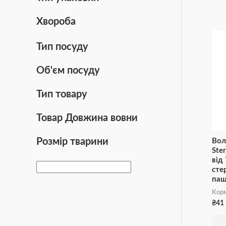
Хвороба
Тип посуду
Об'єм посуду
Тип товару
Товар Довжина вовни
Розмір тварини
Вол
Ster
від 
сте
паш
Корм
₴
41