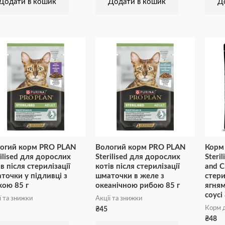
Додати в кошик
Додати в кошик
Д
огий корм PRO PLAN
Вологий корм PRO PLAN
Корм 
rilised для дорослих
Sterilised для дорослих
Steri
в після стерилізації
котів після стерилізації
and C
точки у підливці з
шматочки в желе з
стери
кою 85 г
океанічною рибою 85 г
ягня
соусі 
ї та знижки
Акції та знижки
Корм д
₴
45
₴
48