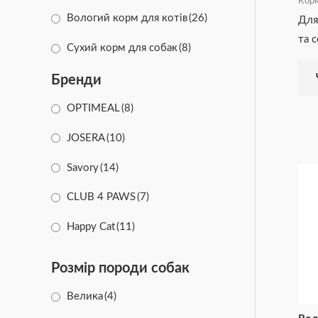
Корм
Вологий корм для котів
(26)
Для
та 
Сухий корм для собак
(8)
Бренди
OPTIMEAL
(8)
JOSERA
(10)
Savory
(14)
CLUB 4 PAWS
(7)
Happy Cat
(11)
Happy Dog
(3)
Розмір породи собак
Half&Half
(5)
Велика
(4)
CAT CHOW
(6)