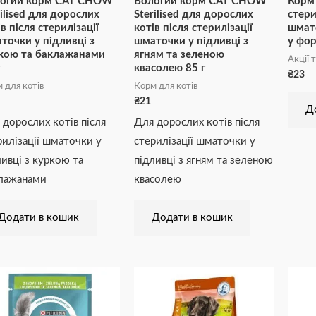
огий корм CAT CHOW
Вологий корм CAT CHOW
Корм 
rilised для дорослих
Sterilised для дорослих
стери
в після стерилізації
котів після стерилізації
шмато
точки у підливці з
шматочки у підливці з
у фор
кою та баклажанами
ягням та зеленою
Акції 
квасолею 85 г
₴
23
 для котів
Корм для котів
₴
21
Д
 дорослих котів після
Для дорослих котів після
рилізації шматочки у
стерилізації шматочки у
ливці з куркою та
підливці з ягням та зеленою
лажанами
квасолею
Додати в кошик
Додати в кошик