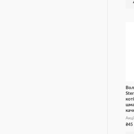
Вол
Ste
коті
шма
кач
Акці
₴
45