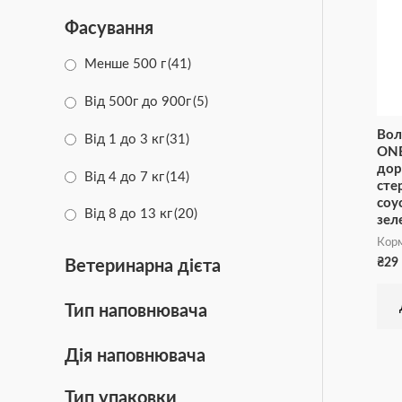
Фасування
Менше 500 г
(41)
Від 500г до 900г
(5)
Вол
Від 1 до 3 кг
(31)
ONE
дор
Від 4 до 7 кг
(14)
сте
соу
Від 8 до 13 кг
(20)
зел
Корм
Від 14 до 17 кг
(3)
₴
29
Ветеринарна дієта
Тип наповнювача
Дія наповнювача
Тип упаковки