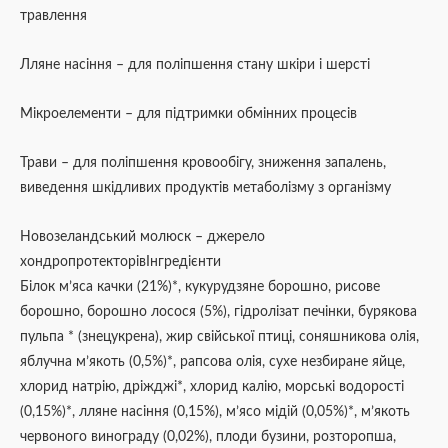
травлення
Лляне насіння – для поліпшення стану шкіри і шерсті
Мікроелементи – для підтримки обмінних процесів
Трави – для поліпшення кровообігу, зниження запалень,
виведення шкідливих продуктів метаболізму з організму
Новозеландський молюск – джерело
хондропротекторівІнгредієнти
Білок м’яса качки (21%)*, кукурудзяне борошно, рисове
борошно, борошно лосося (5%), гідролізат печінки, бурякова
пульпа * (знецукрена), жир свійської птиці, соняшникова олія,
яблучна м’якоть (0,5%)*, рапсова олія, сухе незбиране яйце,
хлорид натрію, дріжджі*, хлорид калію, морські водорості
(0,15%)*, лляне насіння (0,15%), м’ясо мідій (0,05%)*, м’якоть
червоного винограду (0,02%), плоди бузини, розторопша,