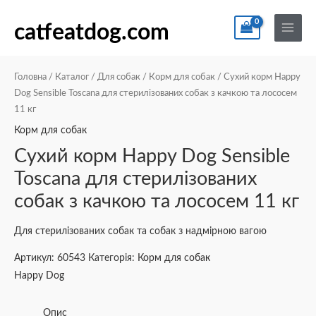
Перейти
По
Main
до
catfeatdog.com
Menu
вмісту
Головна
/
Каталог
/
Для собак
/
Корм для собак
/ Сухий корм Happy
Dog Sensible Toscana для стерилізованих собак з качкою та лососем
11 кг
Корм для собак
Сухий корм Happy Dog Sensible
Toscana для стерилізованих
собак з качкою та лососем 11 кг
Для стерилізованих собак та собак з надмірною вагою
Артикул:
60543
Категорія:
Корм для собак
Happy Dog
Опис