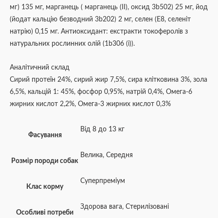
мг) 135 мг, марганець ( марганець (II), оксид 3b502) 25 мг, йод
(йодат кальцію безводний 3b202) 2 мг, селен (Е8, селеніт
натрію) 0,15 мг. Антиоксидант: екстракти токоферолів з
натуральних рослинних олій (1b306 (i)).
Аналітичний склад
Сирий протеїн 24%, сирий жир 7,5%, сира клітковина 3%, зола
6,5%, кальцій 1: 45%, фосфор 0,95%, натрій 0,4%, Омега-6
жирних кислот 2,2%, Омега-3 жирних кислот 0,3%
Від 8 до 13 кг
Фасування
Велика
,
Середня
Розмір породи собак
Суперпреміум
Клас корму
Здорова вага
,
Стерилізовані
Особливі потреби