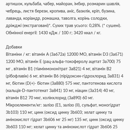
артишок, кульбаба, чабер, майоран, імбир, розмарин шавлія,
чебрець, листя берези, кропива, аніс, базилік, кріп, бузина,
лаванда, коріандр, ромашка, таволга, корінь солодки,
дріжджі (екстраговані)*. Сухих трав усього: 0,28%. (* сушені).
Обмінної енергії: 1430 кДж / 100 г; 3420 ккал / кг.
Добавки
Вітаміни / кг: вітамін A (3а672а) 12000 МО, вітамін D3 (3a671)
1200 МО, вітамін E (рац-альфа-токоферолу ацетат 3a700) 75
мг , вітамін B1 (тіамінмононітрат 3a821) 4 мг, вітамін B2
(рібофлавін) 6 мг, вітамін B6 (пірідоксин-гідрохлорид 3a831) 4
мг, біотин (D(+)- біотин (3a880) 575 мкг, пантотенова кислота
(кальція-D-пантотенат 3а841) 10 мг, ніацин (3a314) 40 мг,
вітамін B12 70 мкг, холінхлорид (3а890) 60 мг.
Мікроелементи/кг: залізо (Е1, залізо (II), сульфат, моногідрат
3b103) 110 мг, цинк (оксид цинку 3b603; хелат цинку та
амінокислот гідрат 3b606 мг 25 мг) 135 мг, цинк (оксид цинку
3b603 110 мг; хелат цинку та амінокислот гідрат 3b606 25