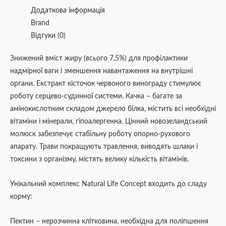
Додаткова інформація
Brand
Відгуки (0)
Знижений вміст жиру (всього 7,5%) для профілактики
надмірної ваги і зменшення навантаження на внутрішні
органи. Екстракт кісточок червоного винограду стимулює
роботу серцево-судинної системи. Качка – багате за
амінокислотним складом джерело білка, містить всі необхідні
вітаміни і мінерали, гіпоалергенна. Цінний новозеландський
молюск забезпечує стабільну роботу опорно-рухового
апарату. Трави покращують травлення, виводять шлаки і
токсини з організму, містять велику кількість вітамінів.
Унікальний комплекс Natural Life Concept входить до сладу
корму:
Пектин – нерозчинна клітковина, необхідна для поліпшення