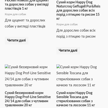
Flocken Vollkost для цуценят
Сухий корм Happy Dog
та дорослих собак у вигляді
Naturcroq Geflugell Pur&Reis
пластівців 1 кг
для дорослих собак всіх
Корм для собак
порід з птицею та рисом 15
кг
Для цуценят та дорослих
Корм для собак
собак у вигляді пластівців
Для дорослих собак всіх
порід з птицею та рисом
Читати далі
Читати далі
Сухий беззерновий корм
Сухий корм Happy Dog
Happy Dog Prof-Line Sensitive
Sensible Toscana для
24/14 для собак з чутливим
стерилізованих собак з
травленням 20 кг
качкою та лососем 11 кг