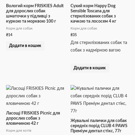
Вологий корм FRISKIES Adult
Сухий корм Happy Dog
для дорослих собак
Sensible Toscana для
шматочки у підливці з
стерилізованих собак з
куркою та морквою 100 г
качкою та лососем 4 кг
Корм для собак
Корм для собак
₴
14
₴
35
Для стерилізованих собак та
Додати в кошик
собак з надмірною вагою
Додати в кошик
Ласощі FRISKIES Picnic для
дорослих собак з
Жувальні палички для собак
яловичиною 42 г
середніх порід CLUB 4 PAWS
Корм для котів
Преміум дентал стікс, 77г