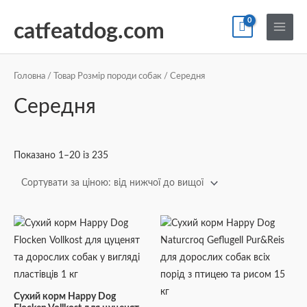
Перейти
По
Main
до
catfeatdog.com
Menu
вмісту
Сортування
за
ціною:
Головна
/ Товар Розмір породи собак / Середня
від
найнижчої
Середня
до
найвищої
Показано 1–20 із 235
Сухий корм Happy Dog