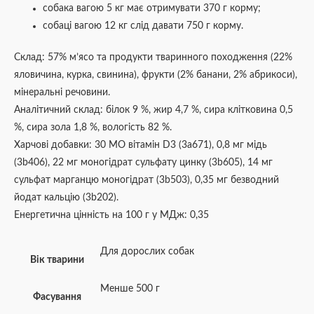
собака вагою 5 кг має отримувати 370 г корму;
собаці вагою 12 кг слід давати 750 г корму.
Склад: 57% м’ясо та продукти тваринного походження (22%
яловичина, курка, свинина), фрукти (2% банани, 2% абрикоси),
мінеральні речовини.
Аналітичний склад: білок 9 %, жир 4,7 %, сира клітковина 0,5
%, сира зола 1,8 %, вологість 82 %.
Харчові добавки: 30 МО вітамін D3 (3а671), 0,8 мг мідь
(3b406), 22 мг моногідрат сульфату цинку (3b605), 14 мг
сульфат марганцю моногідрат (3b503), 0,35 мг безводний
йодат кальцію (3b202).
Енергетична цінність на 100 г у МДж: 0,35
Для дорослих собак
Вік тварини
Менше 500 г
Фасування