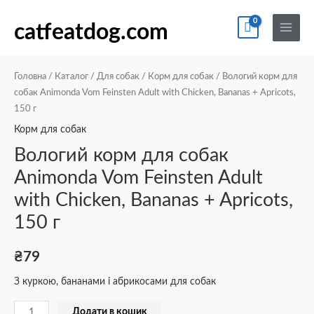
Перейти
По
Main
Вологий
до
catfeatdog.com
Menu
корм
вмісту
для
собак
Головна
/
Каталог
/
Для собак
/
Корм для собак
/ Вологий корм для
Animonda
собак Animonda Vom Feinsten Adult with Chicken, Bananas + Apricots,
150 г
Vom
Feinsten
Корм для собак
Adult
Вологий корм для собак
with
Animonda Vom Feinsten Adult
Chicken,
with Chicken, Bananas + Apricots,
Bananas
+
150 г
Apricots,
150
₴
79
г
З куркою, бананами і абрикосами для собак
кількість
Додати в кошик