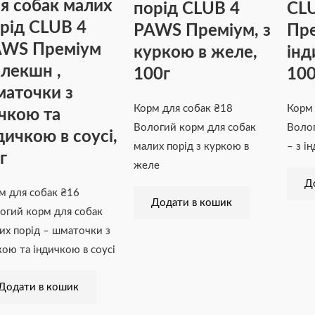
я собак малих
порід CLUB 4
CL
рід CLUB 4
PAWS Преміум, з
Пре
AWS Преміум
куркою в желе,
інд
лекшн ,
100г
100
аточки з
Корм для собак
₴
18
Корм
чкою та
Вологий корм для собак
Волог
дичкою в соусі,
малих порід з куркою в
– з і
г
желе
Д
м для собак
₴
16
Додати в кошик
огий корм для собак
их порід – шматочки з
кою та індичкою в соусі
Додати в кошик