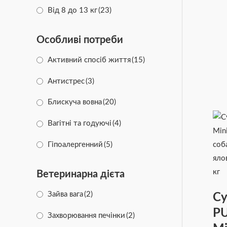
Від 8 до 13 кг
(23)
Від 14 до 17 кг
(25)
Особливі потреби
Від 18 до 20 кг
(5)
Активний спосіб життя
(15)
Антистрес
(3)
Блискуча вовна
(20)
Вагітні та годуючі
(4)
Гіпоалергенний
(5)
Здоров'я суглобів
(25)
Ветеринарна дієта
Здорова вага
(11)
Зайва вага
(2)
Су
Здорова шкіра
(28)
P
Захворювання печінки
(2)