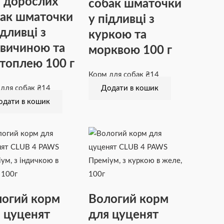
 дорослих
собак шматочки
ак шматочки
у підливці з
ідливці з
куркою та
вичиною та
морквою 100 г
топлею 100 г
Корм для собак
₴
14
 для собак
₴
14
Додати в кошик
одати в кошик
огий корм
Вологий корм
 цуценят
для цуценят