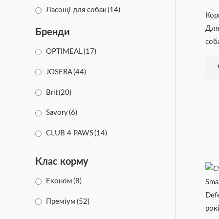
Ласощі для собак
(14)
Кор
Для
Бренди
соба
OPTIMEAL
(17)
JOSERA
(44)
Brit
(20)
Savory
(6)
CLUB 4 PAWS
(14)
Animonda
(33)
Клас корму
Happy Dog
(55)
Економ
(8)
Half&Half
(4)
Преміум
(52)
DOG CHOW
(8)