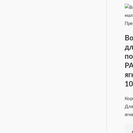
Во
дл
по
PA
яг
10
Кор
Для
ягня