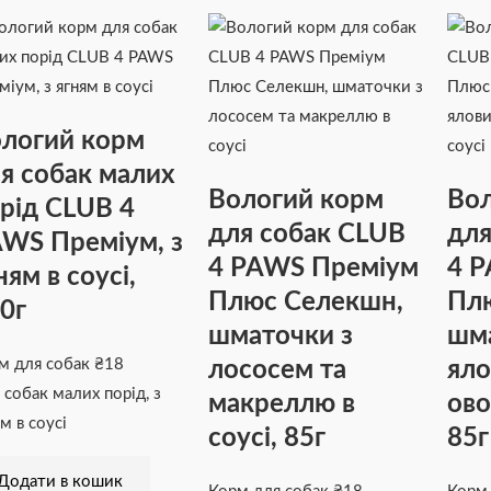
логий корм
я собак малих
Вологий корм
Вол
рід CLUB 4
для собак CLUB
для
WS Преміум, з
4 PAWS Преміум
4 
ням в соусі,
Плюс Селекшн,
Пл
0г
шматочки з
шма
лососем та
яло
м для собак
₴
18
 собак малих порід, з
макреллю в
ово
м в соусі
соусі, 85г
85г
Додати в кошик