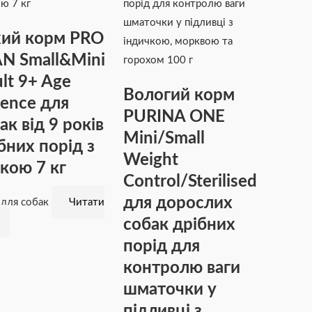
ий корм PRO
N Small&Mini
lt 9+ Age
Вологий корм
ence для
PURINA ONE
ак від 9 років
Mini/Small
бних порід з
Weight
кою 7 кг
Control/Sterilised
для дорослих
 для собак
Читати
собак дрібних
порід для
контролю ваги
шматочки у
підливці з