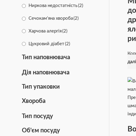
Mi
Зміцнення імунітету
(17)
Ниркова недостатність
(2)
до
Очищення зубів
(9)
др
Сечокам'яна хвороба
(2)
Підтримка роботи серця
(16)
ял
Харчова алергія
(2)
ри
Стерилізовані
(1)
Цукровий діабет
(2)
Цуценята
(1)
Кор
Тип наповнювача
дал
Чутливе травлення
(34)
Шлунково-кишкові розлади
(2)
Дія наповнювача
Тип упаковки
Хвороба
Тип посуду
Во
Об'єм посуду