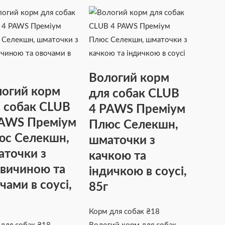
Вологий корм
огий корм
для собак CLUB
 собак CLUB
4 PAWS Преміум
PAWS Преміум
Плюс Селекшн,
юс Селекшн,
шматочки з
точки з
качкою та
вичиною та
індичкою в соусі,
чами в соусі,
85г
Корм для собак
₴
18