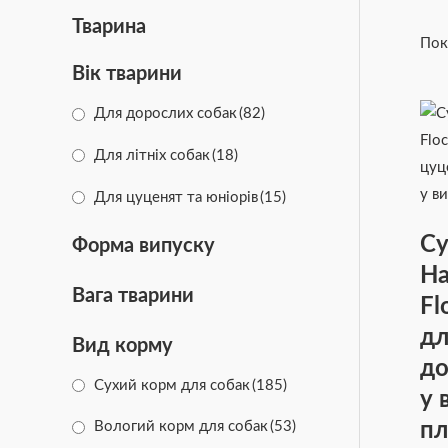
Тварина
Пок
Вік тварини
Для дорослих собак
(82)
Для літніх собак
(18)
Для цуценят та юніорів
(15)
Су
Форма випуску
Ha
Вага тварини
Fl
дл
Вид корму
до
Сухий корм для собак
(185)
у 
пл
Вологий корм для собак
(53)