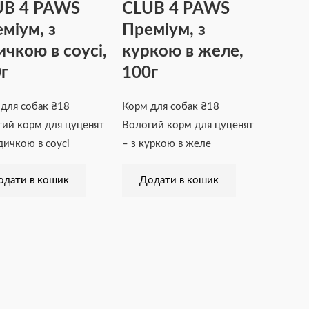
UB 4 PAWS
CLUB 4 PAWS
міум, з
Преміум, з
ичкою в соусі,
куркою в желе,
г
100г
 для собак
₴
18
Корм для собак
₴
18
ий корм для цуценят
Вологий корм для цуценят
ндичкою в соусі
– з куркою в желе
одати в кошик
Додати в кошик