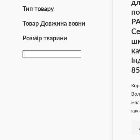
дл
Тип товару
по
P
Товар Довжина вовни
Се
Розмір тварини
шм
ка
ін
85
Кор
Вол
мал
кач