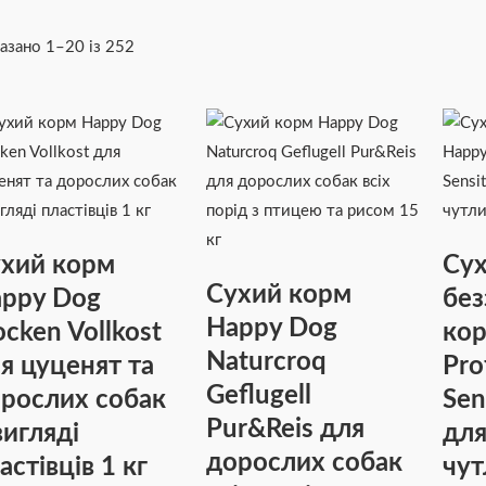
азано 1–20 із 252
хий корм
Су
Сухий корм
ppy Dog
без
Happy Dog
ocken Vollkost
кор
Naturcroq
я цуценят та
Pro
Geflugell
рослих собак
Sen
Pur&Reis для
вигляді
для
дорослих собак
астівців 1 кг
чут