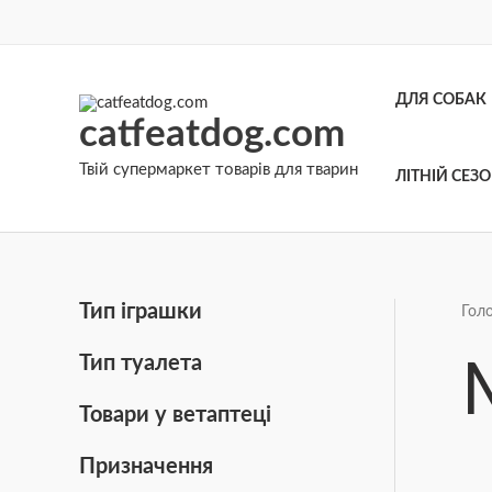
Перейти
до
вмісту
ДЛЯ СОБАК
catfeatdog.com
Твій супермаркет товарів для тварин
ЛІТНІЙ СЕЗ
Тип іграшки
Гол
Тип туалета
Товари у ветаптеці
Призначення