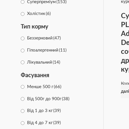
Суперпреміум
(153)
Friskies
(8)
Холістик
(6)
Су
PRO PLAN
(19)
PL
Тип корму
Ad
PURINA
(8)
Беззерновий
(47)
De
DENTALIFE
(1)
со
Гіпоалергенний
(11)
Brit Care
(12)
др
Лікувальний
(14)
ку
Фасування
Кор
Менше 500 г
(66)
дал
Від 500г до 900г
(38)
Від 1 до 3 кг
(39)
Від 4 до 7 кг
(39)