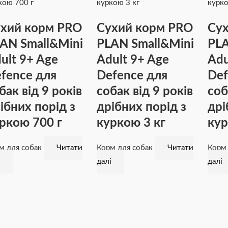
хий корм PRO
Сухий корм PRO
Сух
AN Small&Mini
PLAN Small&Mini
PLA
ult 9+ Age
Adult 9+ Age
Adu
fence для
Defence для
Def
бак від 9 років
собак від 9 років
соб
ібних порід з
дрібних порід з
дрі
ркою 700 г
куркою 3 кг
кур
м для собак
Читати
Корм для собак
Читати
Корм
і
далі
далі