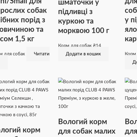
ni/Small для
для
шматочки у
рослих собак
соб
підливці з
ібних порід з
у п
куркою та
овичиною та
яло
морквою 100 г
сом 1,5 кг
кар
Корм для собак
₴
14
м для собак
Читати
Додати в кошик
Корм
і
Д
Вологий корм
Вол
логий корм
для собак малих
для