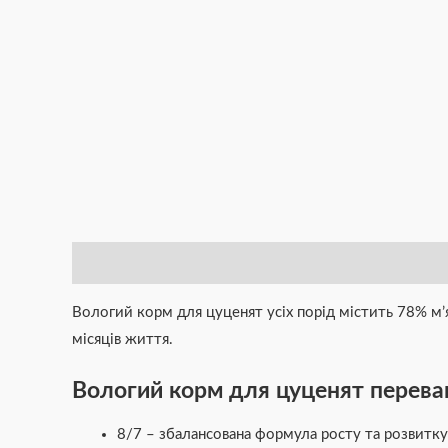
Опис
Додаткова інформація
Brand
Відгуки (0)
Вологий корм для цуценят усіх порід містить 78% м’
місяців життя.
Вологий корм для цуценят перева
8/7 – збалансована формула росту та розвитк