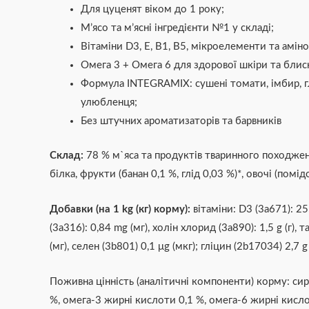
Для цуценят віком до 1 року;
М’ясо та м’ясні інгредієнти №1 у складі;
Вітаміни D3, E, B1, B5, мікроелементи та амін
Омега 3 + Омега 6 для здорової шкіри та блис
Формула ІNTEGRAMIX: сушені томати, імбир, гл
улюбленця;
Без штучних ароматизаторів та барвників
Склад:
78 % м`яса та продуктів тваринного походження
білка, фрукти (банан 0,1 %, глід 0,03 %)*, овочі (помід
Добавки (на 1 kg (кг) корму):
вітаміни: D3 (3а671): 25
(3а316): 0,84 mg (мг), холін хлорид (3а890): 1,5 g (г)
(мг), селен (3b801) 0,1 μg (мкг); гліцин (2b17034) 2,7 
Поживна цінність (аналітичні компоненти) корму: сири
%, омега-3 жирні кислоти 0,1 %, омега-6 жирні кислоти