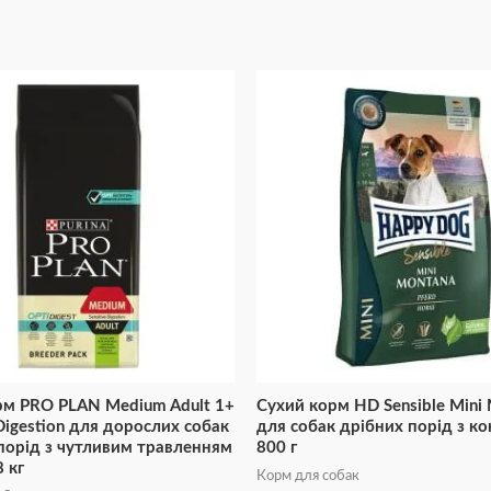
рм PRO PLAN Medium Adult 1+
Сухий корм HD Sensible Mini
 Digestion для дорослих собак
для собак дрібних порід з к
порід з чутливим травленням
800 г
8 кг
Корм для собак