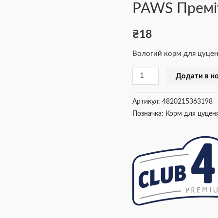
PAWS Преміум
4
PAWS
₴
18
Преміум,
з
Вологий корм для цуценя
індичкою
в
Додати в к
соусі,
100г
Артикул:
4820215363198
кількість
Позначка:
Корм для цуцен