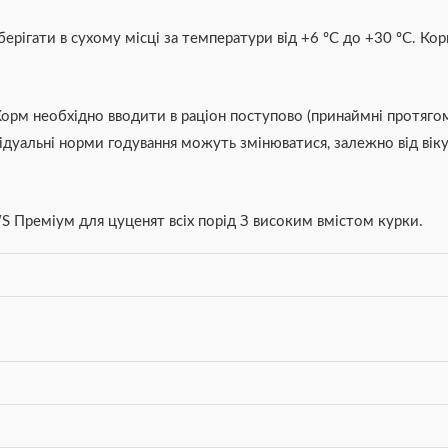
берігати в сухому місці за температури від +6 ºС до +30 ºС. Ко
орм необхідно вводити в раціон поступово (принаймні протягом 
відуальні норми годування можуть змінюватися, залежно від віку
 Преміум для цуценят всіх порід З високим вмістом курки.