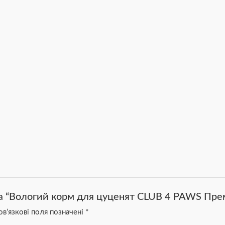
а “Вологий корм для цуценят CLUB 4 PAWS Премі
в’язкові поля позначені
*