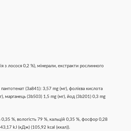
ія з лосося 0,2 %), мінерали, екстракти рослинного
Д пантотенат (3а841): 3,57 mg (мг), фолієва кислота
г), марганeць (3b503) 1,5 mg (мг), йод (3b201) 0,3 mg
 0,35 %, вологість 79 %, кальцій 0,35 %, фосфор 0,28
3,17 kJ (кДж) (105,92 kcal (ккал)).