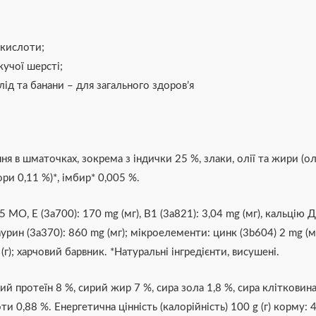
окислоти;
кучої шерсті;
ід та банани – для загального здоров’я
 в шматочках, зокрема з індички 25 %, злаки, олії та жири (ол
ори 0,11 %)*, імбир* 0,005 %.
5 МО, Е (3а700): 170 mg (мг), В1 (3а821): 3,04 mg (мг), кальцію 
, таурин (3а370): 860 mg (мг); мікроелементи: цинк (3b604) 2 mg (м
g (г); харчовий барвник. *Натуральні інгредієнти, висушені.
й протеїн 8 %, сирий жир 7 %, сира зола 1,8 %, сира клітковина
 0,88 %. Енергетична цінність (калорійність) 100 g (г) корму: 44