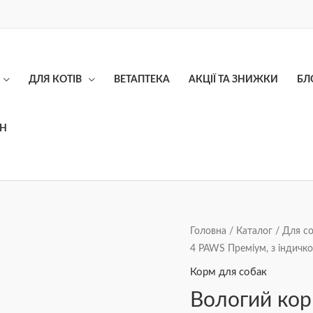
ДЛЯ КОТІВ
ВЕТАПТЕКА
АКЦІЇ ТА ЗНИЖКИ
БЛ
ОН
Вологий
Головна
/
Каталог
/
Для с
4 PAWS Преміум, з індичко
корм
для
Корм для собак
цуценят
Вологий кор
CLUB