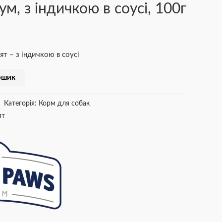
, з індичкою в соусі, 100г
т – з індичкою в соусі
ошик
Категорія:
Корм для собак
ят