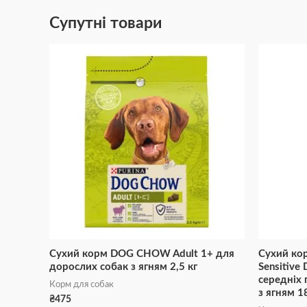
Супутні товари
Сухий корм DOG CHOW Adult 1+ для
Сухий ко
дорослих собак з ягням 2,5 кг
Sensitive
середніх 
Корм для собак
з ягням 1
₴
475