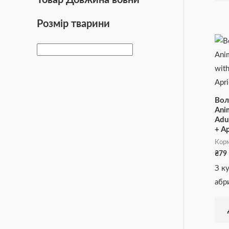
Товар Довжина вовни
Розмір тварини
Вол
Ani
Adu
+ Ap
Корм
₴
79
З к
абр