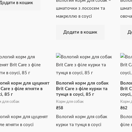
Вологий корм для собак –
Волог
Додати в кошик
шматочки з лососем та
шмато
макреллю в соусі
овоча
Додати в кошик
Д
огий корм для цуценят
Вологий корм для собак
Волог
 Care з філе ягняти в
Brit Care з філе курки та
Brit 
і, 85 г
тунця в соусі, 85 г
соусі,
 для собак
Корм для собак
Корм д
₴
58
₴
62
огий корм для цуценят
Вологий корм для собак
Волог
ле ягняти в соусі
курки та тунця в соусі
філе 