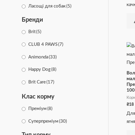
кач
Ласощі для собак
(5)
Бренди
Brit
(5)
CLUB 4 PAWS
(7)
Animonda
(33)
Happy Dog
(8)
Вол
мал
Brit Care
(17)
Пре
100
Клас корму
Корм
₴
18
Преміум
(8)
Для
Суперпреміум
(30)
ягня
Тип корму