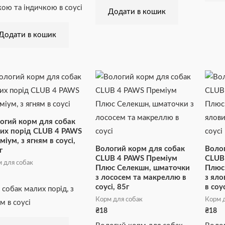
кою та індичкою в соусі
Додати в кошик
Додати в кошик
огий корм для собак
их порід CLUB 4 PAWS
міум, з ягням в соусі,
Вологий корм для собак
Волог
г
CLUB 4 PAWS Преміум
CLUB
 для собак
Плюс Селекшн, шматочки
Плюс
з лососем та макреллю в
з ял
соусі, 85г
в соус
 собак малих порід, з
Корм для собак
Корм д
м в соусі
₴
18
₴
18