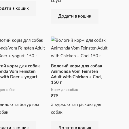
соусі
одати в кошик
Додати в кошик
ий корм для собак
Вологий корм для собак
nda Vom Feinsten
Animonda Vom Feinsten
 with Deer + yogurt,
Adult with Chicken + Cod,
150 г
ля собак
Корм для собак
₴
79
ниною та йогуртом
З куркою та тріскою для
обак
собак
одати в кошик
Додати в кошик