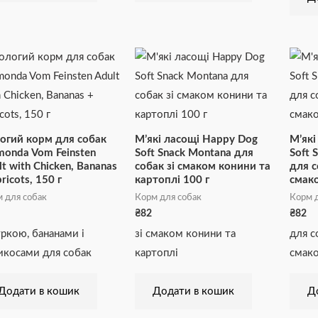
огий корм для собак
М’які ласощі Happy Dog
М’які
monda Vom Feinsten
Soft Snack Montana для
Soft 
lt with Chicken, Bananas
собак зі смаком конини та
для с
ricots, 150 г
картоплі 100 г
смако
 для собак
Корм для собак
Корм д
₴
82
₴
82
уркою, бананами і
зі смаком конини та
для с
икосами для собак
картоплі
смако
Додати в кошик
Додати в кошик
Д