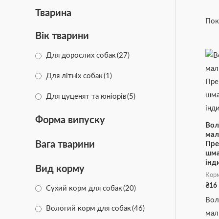
Тварина
Пок
Вік тварини
Для дорослих собак
(27)
Для літніх собак
(1)
Для цуценят та юніорів
(5)
Форма випуску
Вол
мал
Вага тварини
Пре
шма
інд
Вид корму
Корм
₴
16
Сухий корм для собак
(20)
Вол
Вологий корм для собак
(46)
мал