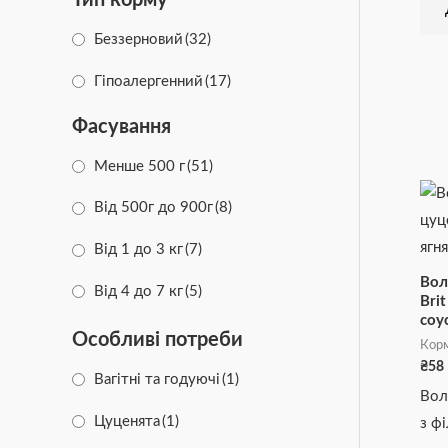
Беззерновий
(32)
Гіпоалергенний
(17)
Фасування
Менше 500 г
(51)
Від 500г до 900г
(8)
Від 1 до 3 кг
(7)
Вол
Від 4 до 7 кг
(5)
Brit
соус
Особливі потреби
Корм
₴
58
Вагітні та годуючі
(1)
Вол
Цуценята
(1)
з фі