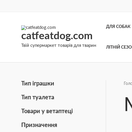
Перейти
до
вмісту
ДЛЯ СОБАК
catfeatdog.com
Твій супермаркет товарів для тварин
ЛІТНІЙ СЕЗ
Тип іграшки
Гол
Тип туалета
Товари у ветаптеці
Призначення