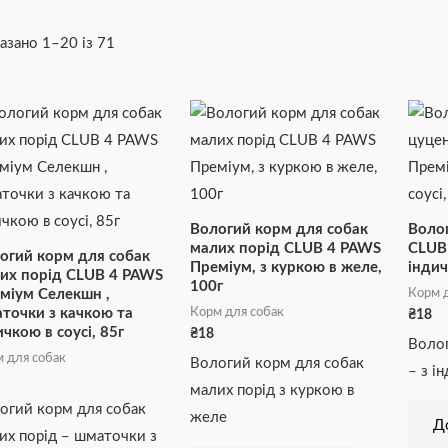
азано 1–20 із 71
Вологий корм для собак
Воло
малих порід CLUB 4 PAWS
CLUB 
огий корм для собак
Преміум, з куркою в желе,
індич
их порід CLUB 4 PAWS
100г
Корм д
міум Селекшн ,
Корм для собак
точки з качкою та
₴
18
ичкою в соусі, 85г
₴
18
Волог
 для собак
Вологий корм для собак
– з і
малих порід з куркою в
огий корм для собак
желе
Д
их порід – шматочки з