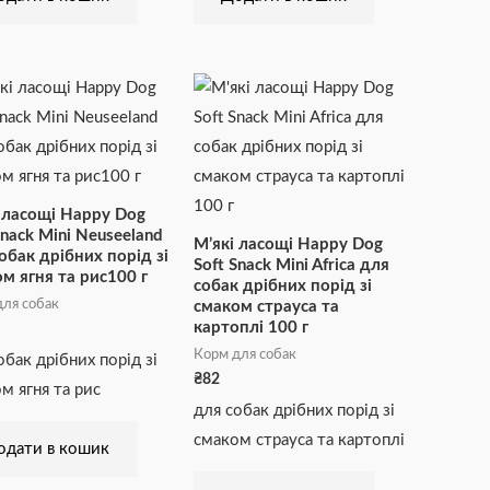
 ласощі Happy Dog
Snack Mini Neuseeland
М’які ласощі Happy Dog
обак дрібних порід зі
Soft Snack Mini Africa для
м ягня та рис100 г
собак дрібних порід зі
ля собак
смаком страуса та
картоплі 100 г
Корм для собак
обак дрібних порід зі
₴
82
м ягня та рис
для собак дрібних порід зі
смаком страуса та картоплі
одати в кошик