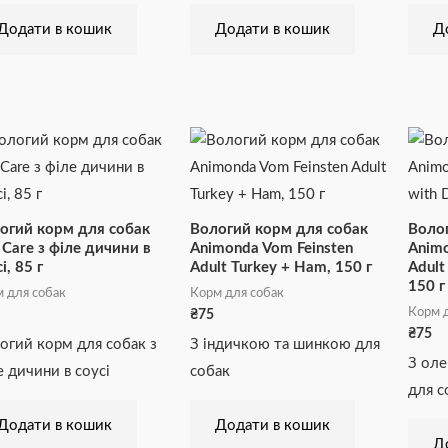
Додати в кошик
Додати в кошик
Д
огий корм для собак
Вологий корм для собак
Волог
t Care з філе дичини в
Animonda Vom Feinsten
Animo
і, 85 г
Adult Turkey + Ham, 150 г
Adult
150 г
 для собак
Корм для собак
Корм д
₴
75
₴
75
огий корм для собак з
З індичкою та шинкою для
З оле
е дичини в соусі
собак
для с
Додати в кошик
Додати в кошик
Д