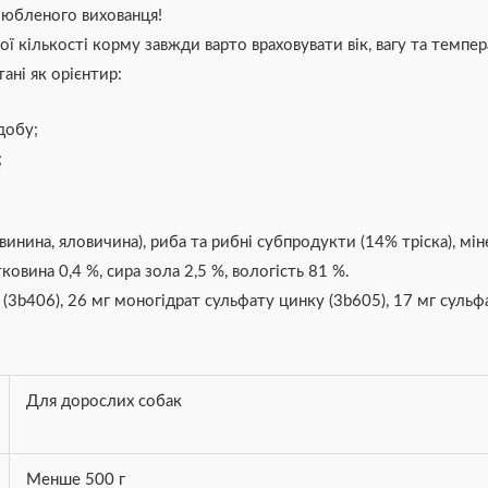
любленого вихованця!
ої кількості корму завжди варто враховувати вік, вагу та темпе
ані як орієнтир:
добу;
;
винина, яловичина), риба та рибні субпродукти (14% тріска), мі
ковина 0,4 %, сира зола 2,5 %, вологість 81 %.
ь (3b406), 26 мг моногідрат сульфату цинку (3b605), 17 мг суль
Для дорослих собак
Менше 500 г