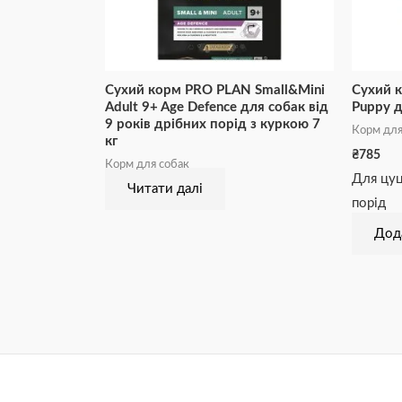
Сухий корм PRO PLAN Small&Mini
Сухий 
Adult 9+ Age Defence для собак від
Puppy д
9 років дрібних порід з куркою 7
Корм для
кг
₴
785
Корм для собак
Для цуце
Читати далі
порід
Дод