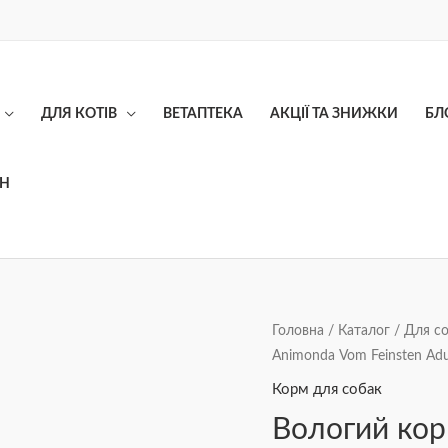
ДЛЯ КОТІВ
ВЕТАПТЕКА
АКЦІЇ ТА ЗНИЖКИ
БЛ
ОН
Вологий
Головна
/
Каталог
/
Для с
Animonda Vom Feinsten Adul
корм
для
Корм для собак
собак
Вологий кор
Animonda