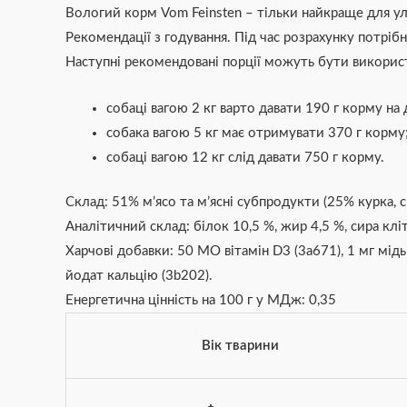
Вологий корм Vom Feinsten – тільки найкраще для у
Рекомендації з годування. Під час розрахунку потрібн
Наступні рекомендовані порції можуть бути використ
собаці вагою 2 кг варто давати 190 г корму на 
собака вагою 5 кг має отримувати 370 г корму
собаці вагою 12 кг слід давати 750 г корму.
Склад: 51% м’ясо та м’ясні субпродукти (25% курка, с
Аналітичний склад: білок 10,5 %, жир 4,5 %, сира кліт
Харчові добавки: 50 МО вітамін D3 (3а671), 1 мг мід
йодат кальцію (3b202).
Енергетична цінність на 100 г у МДж: 0,35
Вік тварини