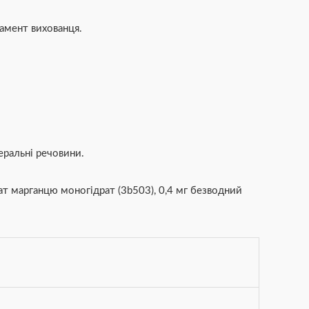
рамент вихованця.
неральні речовини.
фат марганцю моногідрат (3b503), 0,4 мг безводний