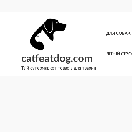
Перейти
до
вмісту
ДЛЯ СОБАК
ЛІТНІЙ СЕЗ
catfeatdog.com
Твій супермаркет товарів для тварин