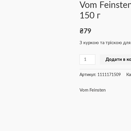
Vom Feinsten
Vom
Feinsten
150 г
Adult
with
₴
79
Chicken
З куркою та тріскою для
+
Cod,
Додати в к
150
г
Артикул:
1111171509
Ка
кількість
Vom Feinsten