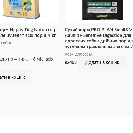
корм Happy Dog Naturcroq
Сухий корм PRO PLAN Small&Mi
ля цуценят всіх порід 4 кг
Adult 1+ Sensitive Digestion для
дорослих собак дрібних порід 
 собак
чутливим травленням з ягням 7
Корм для собак
нят з 4 тиж. – 6 міс. всіх
Додати в кошик
₴
2468
ати в кошик