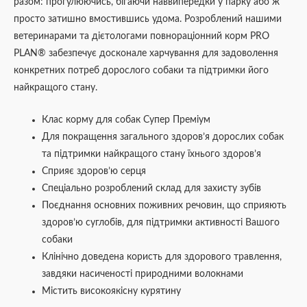
разом: прогулюючись, бігаючи наввипередки у парку або ж
просто затишно вмостившись удома. Розроблений нашими
ветеринарами та дієтологами повнораціонний корм PRO
PLAN® забезпечує досконале харчування для задоволення
конкретних потреб дорослого собаки та підтримки його
найкращого стану.
Клас корму для собак Супер Преміум
Для покращення загального здоров’я дорослих собак
та підтримки найкращого стану їхнього здоров’я
Сприяє здоров’ю серця
Спеціально розроблений склад для захисту зубів
Поєднання основних поживних речовин, що сприяють
здоров’ю суглобів, для підтримки активності Вашого
собаки
Клінічно доведена користь для здорового травлення,
завдяки насиченості природними волокнами
Містить високоякісну курятину