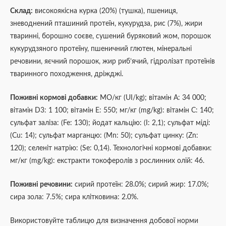
Склад:
високоякісна курка (20%) (тушка), пшениця,
зневоднений пташиний протеїн, кукурудза, рис (7%), жири
тваринні, борошно соєве, сушений буряковий жом, порошок
кукурудзяного протеїну, пшеничний глютен, мінеральні
речовини, яєчний порошок, жир риб’ячий, гідролізат протеїнів
тваринного походження, дріжджі.
Поживні кормові добавки:
МО/кг (UI/kg); вітамін А: 34 000;
вітамін D3: 1 100; вітамін E: 550; мг/кг (mg/kg): вітамін C: 140;
сульфат заліза: (Fe: 130); йодат кальцію: (I: 2,1); сульфат міді:
(Cu: 14); сульфат марганцю: (Mn: 50); сульфат цинку: (Zn:
120); селеніт натрію: (Se: 0,14). Технологічні кормові добавки:
мг/кг (mg/kg): екстракти токоферолів з рослинних олій: 46.
Поживні речовини:
сирий протеїн: 28.0%; сирий жир: 17.0%;
сира зола: 7.5%; сира клітковина: 2.0%.
Використовуйте таблицю для визначення добової норми