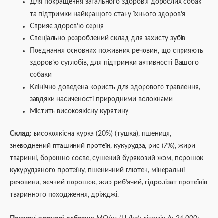
Для покращення загального здоров’я дорослих собак
та підтримки найкращого стану їхнього здоров’я
Сприяє здоров’ю серця
Спеціально розроблений склад для захисту зубів
Поєднання основних поживних речовин, що сприяють
здоров’ю суглобів, для підтримки активності Вашого
собаки
Клінічно доведена користь для здорового травлення,
завдяки насиченості природними волокнами
Містить високоякісну курятину
Склад:
високоякісна курка (20%) (тушка), пшениця,
зневоднений пташиний протеїн, кукурудза, рис (7%), жири
тваринні, борошно соєве, сушений буряковий жом, порошок
кукурудзяного протеїну, пшеничний глютен, мінеральні
речовини, яєчний порошок, жир риб’ячий, гідролізат протеїнів
тваринного походження, дріжджі.