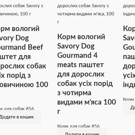
рм вологий
Кор
Корм вологий
vory Dog
Sav
Savory Dog
urmand Beef
Gou
Gourmand 4
штет для
паш
meats паштет
рослих собак
дор
для дорослих
іх порід з
усі
собак усіх порід
овичиною 100
інд
з чотирма
Корм
видами м’яса 100
Д
м для собак
₴
56
г
Додати в кошик
Корм для собак
₴
56
Додати в кошик