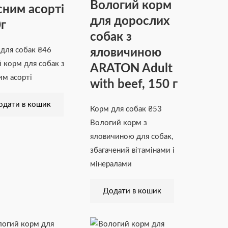
Вологий корм
сним асорті
для дорослих
г
собак з
яловичиною
 для собак
₴
46
 корм для собак з
ARATON Adult
им асорті
with beef, 150 г
одати в кошик
Корм для собак
₴
53
Вологий корм з
яловичиною для собак,
збагачений вітамінами і
мінералами
Додати в кошик