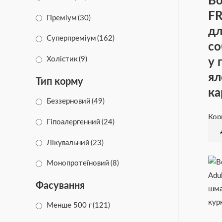
Во
Animonda
(33)
FR
Преміум
(30)
дл
Happy Dog
(21)
Суперпреміум
(162)
со
Half&Half
(2)
Холістик
(9)
у 
DOG CHOW
(8)
ял
Тип корму
ка
Friskies
(11)
Беззерновий
(49)
PRO PLAN
(2)
Кор
Гіпоалергенний
(24)
Brit Care
(35)
Лікувальний
(23)
Монопротеїновий
(8)
Фасування
Менше 500 г
(121)