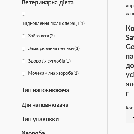
Ветеринарна дієта
Підтримка роботи серця
(4)
Стерилізовані
(3)
Відновлення після операції
(1)
Ко
Цуценята
(7)
Зайва вага
(3)
Sa
Go
Чутливе травлення
(26)
Захворювання печінки
(3)
па
Здоров'я суглобів
(1)
до
ус
Мочекам'яна хвороба
(1)
ял
Ниркова недостатність
(3)
Тип наповнювача
г
Сечокам'яна хвороба
(2)
Дія наповнювача
Кор
Харчова алергія
(3)
Тип упаковки
Цукровий діабет
(3)
Хвороба