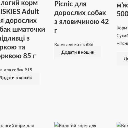
логий корм
Picnic для
м’я
ISKIES Adult
дорослих собак
500
я дорослих
з яловичиною 42
бак шматочки
Корм
г
Сухий
підливці з
м’ясн
Корм для котів
₴
36
ркою та
Додати в кошик
рквою 85 г
Д
м для собак
₴
15
Додати в кошик