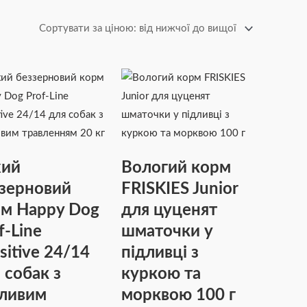
хий
Вологий корм
зерновий
FRISKIES Junior
м Happy Dog
для цуценят
f-Line
шматочки у
sitive 24/14
підливці з
 собак з
куркою та
ливим
морквою 100 г