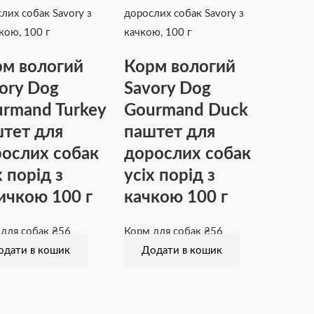
м вологий
Корм вологий
ory Dog
Savory Dog
rmand Turkey
Gourmand Duck
тет для
паштет для
ослих собак
дорослих собак
х порід з
усіх порід з
ичкою 100 г
качкою 100 г
 для собак
₴
56
Корм для собак
₴
56
одати в кошик
Додати в кошик