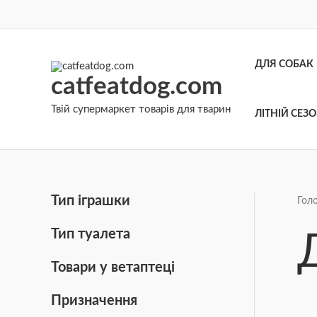
Перейти
до
вмісту
ДЛЯ СОБАК
catfeatdog.com
Твій супермаркет товарів для тварин
ЛІТНІЙ СЕЗ
Тип іграшки
Гол
Тип туалета
Товари у ветаптеці
Призначення