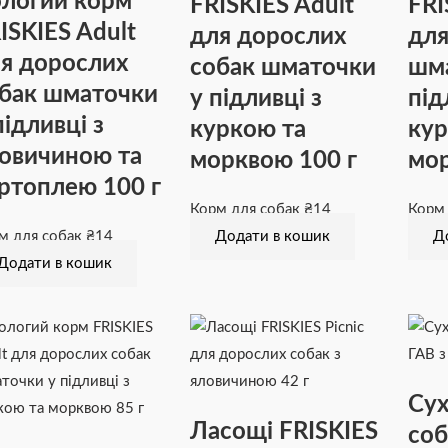
логий корм
FRISKIES Adult
FRI
ISKIES Adult
для дорослих
для
я дорослих
собак шматочки
шма
бак шматочки
у підливці з
під
підливці з
куркою та
кур
овичиною та
морквою 100 г
мор
ртоплею 100 г
Корм для собак
₴
14
Корм
м для собак
₴
14
Додати в кошик
Д
Додати в кошик
Сух
Ласощі FRISKIES
соб