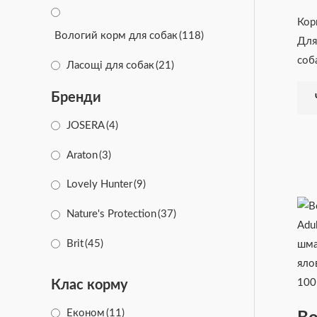
Кор
Вологий корм для собак
(118)
Для
соба
Ласощі для собак
(21)
Бренди
JOSERA
(4)
Araton
(3)
Lovely Hunter
(9)
Nature's Protection
(37)
Brit
(45)
Savory
(31)
Клас корму
Гав
(7)
Економ
(11)