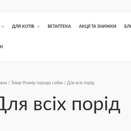
ДЛЯ КОТІВ
ВЕТАПТЕКА
АКЦІЇ ТА ЗНИЖКИ
БЛ
ОН
Сортування
овна
/ Товар Розмір породи собак / Для всіх порід
за
ціною:
від
Для всіх порід
найнижчої
до
найвищої