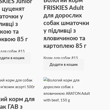
Вологий корм
SKIES Junior
FRISKIES Adult
 цуценят
для дорослих
точки у
собак шматочки
ливці з
у підливці з
кою та
яловичиною та
квою 85 г
картоплею 85 г
 для собак
₴
15
одати в кошик
Корм для собак
₴
15
Додати в кошик
ий корм для
ак ГАВ з