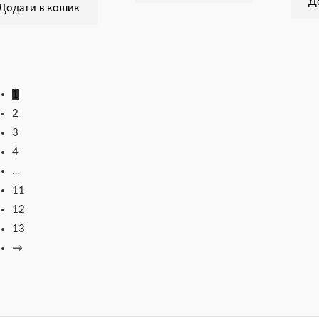
Д
Додати в кошик
1
2
3
4
…
11
12
13
→