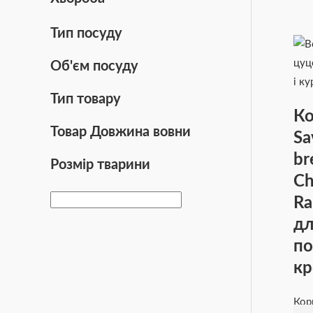
Шлунково-кишкові розлади
(3)
Тип посуду
Об'єм посуду
Тип товару
Ко
Товар Довжина вовни
Sa
br
Розмір тварини
Ch
Ra
дл
по
кр
Кор