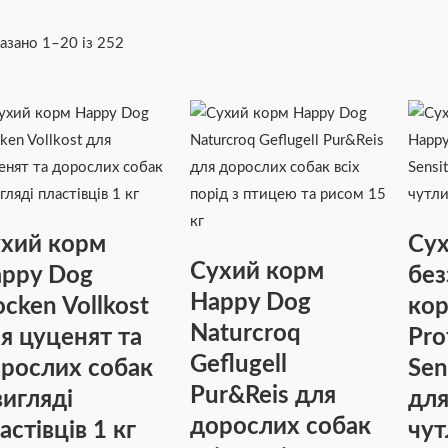
азано 1–20 із 252
хий корм
Су
Сухий корм
ppy Dog
без
Happy Dog
ocken Vollkost
кор
Naturcroq
я цуценят та
Pro
Geflugell
рослих собак
Sen
Pur&Reis для
вигляді
для
дорослих собак
астівців 1 кг
чут