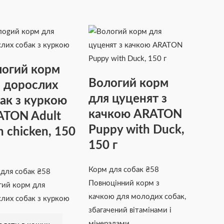
огий корм
Вологий корм
 дорослих
для цуценят з
ак з куркою
качкою ARATON
TON Adult
Puppy with Duck,
h chicken, 150
150 г
Корм для собак
₴
58
 для собак
₴
58
Повноцінний корм з
гий корм для
качкою для молодих собак,
лих собак з куркою
збагачений вітамінами і
мінералами