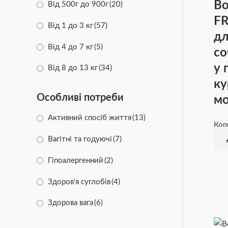
Во
Від 500г до 900г
(20)
FR
Від 1 до 3 кг
(57)
дл
Від 4 до 7 кг
(5)
со
у 
Від 8 до 13 кг
(34)
ку
Від 14 до 17 кг
(10)
Особливі потреби
мо
Від 18 до 20 кг
(5)
Активний спосіб життя
(13)
Кор
Вагітні та годуючі
(7)
Гіпоалергенний
(2)
Здоров'я суглобів
(4)
Здорова вага
(6)
Очищення зубів
(2)