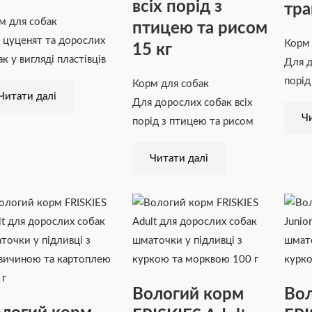
всіх порід з
тра
м для собак
птицею та рисом
 цуценят та дорослих
Корм 
15 кг
к у вигляді пластівців
Для д
порід
Корм для собак
Читати далі
Для дорослих собак всіх
Чи
порід з птицею та рисом
Читати далі
Вологий корм
Вол