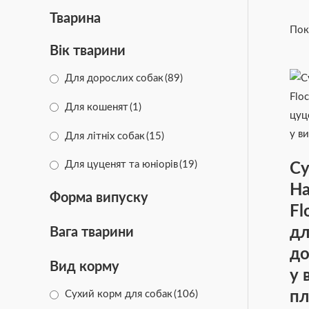
Тварина
Пок
Вік тварини
Для дорослих собак
(89)
Для кошенят
(1)
Для літніх собак
(15)
Для цуценят та юніорів
(19)
Су
Ha
Форма випуску
Fl
дл
Вага тварини
до
Вид корму
у 
пл
Сухий корм для собак
(106)