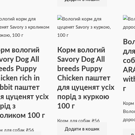
Вол
рм вологий
Корм вологий
для
vory Dog All
Savory Dog All
соб
eeds Puppy
breeds Puppy
ARA
icken rich in
Chicken паштет
wit
bbit паштет
для цуценят усіх
г
я цуценят усіх
порід з куркою
Корм
рід з
100 г
Воло
оликом 100 г
дорос
Корм для собак
₴
56
Додати в кошик
м для собак
₴
56