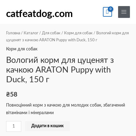
Перейти
По
Main
Вологий
до
catfeatdog.com
Menu
корм
вмісту
для
цуценят
Головна
/
Каталог
/
Для собак
/
Корм для собак
/ Вологий корм для
з
цуценят з качкою ARATON Puppy with Duck, 150 г
качкою
Корм для собак
ARATON
Вологий корм для цуценят з
Puppy
качкою ARATON Puppy with
with
Duck, 150 г
Duck,
150
г
₴
58
кількість
Повноцінний корм з качкою для молодих собак, збагачений
вітамінами і мінералами
Додати в кошик