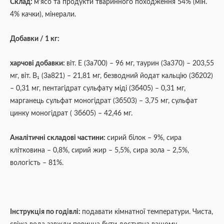
Склад:
м’ясо та продукти тваринного походження 54% (мін.
4% качки), мінерали.
Добавки / 1 кг:
харчові добавки:
віт. E (3a700) – 96 мг, таурин (3a370) – 203,55
мг, віт. B₁ (3a821) – 21,81 мг, безводний йодат кальцію (3б202)
– 0,31 мг, пентагідрат сульфату міді (3б405) – 0,31 мг,
марганець сульфат моногідрат (3б503) – 3,75 мг, сульфат
цинку моногідрат ( 3б605) – 42,46 мг.
Аналітичні складові частини:
сирий білок – 9%, сира
клітковина – 0,8%, сирий жир – 5,5%, сира зола – 2,5%,
вологість – 81%.
Інструкція по годівлі:
подавати кімнатної температури. Чиста,