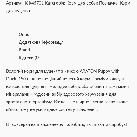
Артикул:
KIK45701
Категорія:
Корм для собак
Позначка:
Корм
для цуценят
Опис
Додаткова інформація
Brand
Відгуки (0)
Вологий корм для цуценят з качкою ARATON Puppy with
Duck, 150 г, це повноцінний вологий корм Преміум класу з
качкою для цуценят і молодих собак, збагачений вітамінами і
мінералами – чудовий вибір здорового харчування для
зростаючого організму. Качка – не жирне і легко засвоюване
м’ясо, тому не ускладнює систему травлення.
Ці консерви ваш вихованець полюбить, як тільки їх спробує!