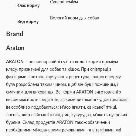
Суперпреміум
Клас корму
Вологий корм для собак
Вид корму
Brand
Araton
ARATON
– це повнораційні сухі та вологі корми преміум
класу, призначені для собак та кішок. При співпраці з
фахівцями з питань харчування рецептура кожного корму
була розроблена таким чином, щоб він був і поживним, і
смачним для вихованця. Всі корми ARATON виготовлені з
високоякісних інгредієнтів, з якими вихованці чудово знайомі і
їм особливо подобаються: м'ясо ягняти, свійської птиці,
лосось, жир свійської птиці, рис, кукурудза, м'якоть цукрових
буряків. Склад продуктів ARATON також збагачений
необхідними мінеральними речовинами та вітамінами, які