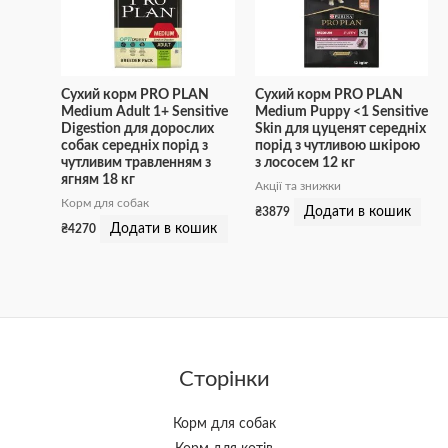
Сухий корм PRO PLAN
Сухий корм PRO PLAN
Medium Adult 1+ Sensitive
Medium Puppy <1 Sensitive
Digestion для дорослих
Skin для цуценят середніх
собак середніх порід з
порід з чутливою шкірою
чутливим травленням з
з лососем 12 кг
ягням 18 кг
Акції та знижки
Корм для собак
Додати в кошик
₴
3879
Додати в кошик
₴
4270
Сторінки
Корм для собак