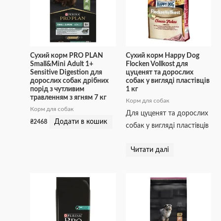
Сухий корм PRO PLAN
Сухий корм Happy Dog
Small&Mini Adult 1+
Flocken Vollkost для
Sensitive Digestion для
цуценят та дорослих
дорослих собак дрібних
собак у вигляді пластівців
порід з чутливим
1 кг
травленням з ягням 7 кг
Корм для собак
Корм для собак
Для цуценят та дорослих
Додати в кошик
₴
2468
собак у вигляді пластівців
Читати далі