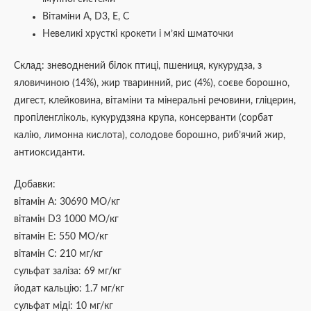
Вітаміни А, D3, Е, С
Невеликі хрусткі крокети і м’які шматочки
Склад: зневоднений білок птиці, пшениця, кукурудза, з
яловичиною (14%), жир тваринний, рис (4%), соєве борошно,
дигест, клейковина, вітаміни та мінеральні речовини, гліцерин,
пропіленгліколь, кукурудзяна крупа, консерванти (сорбат
калію, лимонна кислота), солодове борошно, риб’ячий жир,
антиоксиданти.
Добавки:
вітамін А: 30690 МО/кг
вітамін D3 1000 МО/кг
вітамін Е: 550 МО/кг
вітамін С: 210 мг/кг
сульфат заліза: 69 мг/кг
йодат кальцію: 1.7 мг/кг
сульфат міді: 10 мг/кг