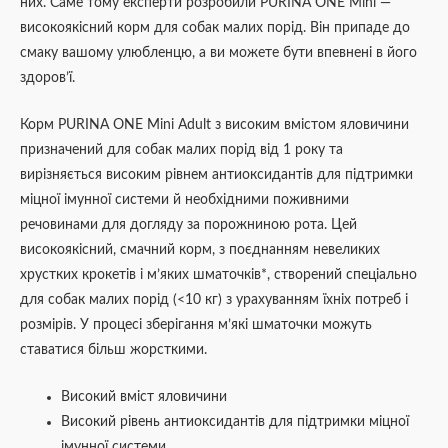
них. Саме тому експерти розробили PURINA ONE Mini —
високоякісний корм для собак малих порід. Він припаде до
смаку вашому улюбленцю, а ви можете бути впевнені в його
здоров’ї.
Корм PURINA ONE Mini Adult з високим вмістом яловичини
призначений для собак малих порід від 1 року та
вирізняється високим рівнем антиоксидантів для підтримки
міцної імунної системи й необхідними поживними
речовинами для догляду за порожниною рота. Цей
високоякісний, смачний корм, з поєднанням невеликих
хрустких крокетів і м’яких шматочків*, створений спеціально
для собак малих порід (<10 кг) з урахуванням їхніх потреб і
розмірів. У процесі зберігання м’які шматочки можуть
ставатися більш жорсткими.
Високий вміст яловичини
Високий рівень антиоксидантів для підтримки міцної
імунної системи