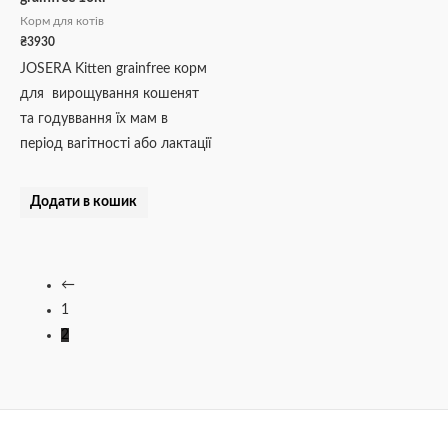
Корм для котів
₴
3930
JOSERA Kitten grainfree корм
для вирощування кошенят
та годуввання їх мам в
період вагітності або лактації
Додати в кошик
←
1
2