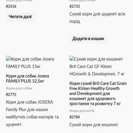
Корм для собак
Корм для собак
₴
2556
₴
2733
Сухий корм для цуценят всіх
Читати далі
порід
Додати в кошик
Корм для собак Josera
FAMILY PLUS 12,5кг
Корм сухий Brit Care Cat Grain
Корм для собак
Free Kitten Healthy Growth
and Development для
₴
2775
кошенят для здорового
Корм для собак JOSERA
зростання та розвитку 7 кг
Family Plus для наших
Корм для котів
майбутніх собак-матерів та
₴
2784
цуценят.
Сухий корм для кошенят