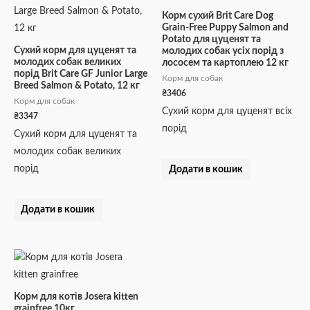
Корм сухий Brit Care Dog
Grain-Free Puppy Salmon and
Potato для цуценят та
Сухий корм для цуценят та
молодих собак усіх порід з
молодих собак великих
лососем та картоплею 12 кг
порід Brit Care GF Junior Large
Корм для собак
Breed Salmon & Potato, 12 кг
₴
3406
Корм для собак
Сухий корм для цуценят всіх
₴
3347
порід
Сухий корм для цуценят та
молодих собак великих
порід
Додати в кошик
Додати в кошик
Корм для котів Josera kitten
grainfree 10кг