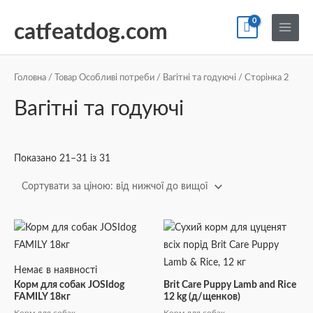
Перейти
По
Main
до
catfeatdog.com
Menu
вмісту
Сортування
за
ціною:
Головна
/ Товар Особливі потреби /
Вагітні та годуючі
/ Сторінка 2
від
найнижчої
Вагітні та годуючі
до
найвищої
Показано 21–31 із 31
Немає в наявності
Корм для собак JOSIdog
Brit Care Puppy Lamb and Rice
FAMILY 18кг
12 kg (д/щенков)