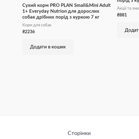
порід з к
Сухий корм PRO PLAN Small&Mini Adult
Акції та зн
1+ Everyday Nutrion для дорослих
₴
881
собак дрібних порід з куркою 7 кг
Корм для собак
Додат
₴
2236
Додати в кошик
Сторінки