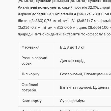
(90 мг/кг), сушений розмарин (50 мг/кг), сушена гвозди
Аналітичні компоненти:
сирий протеїн 32,0%, сирий 
Харчові добавки на 1 кг: вітамін A (3a672a) 23000 МО,
біотин (3a880) 0,75 мг, вітамін В1 (3a821) 7 мг, вітам
(3a316) 0,8 мг, вітамін В12 0,06 мг, цинк (3b606) 100 
природні антиоксиданти: екстракти токоферолу з росл
Фасування
Від 8 до 13 кг
Розмір породи
Для всіх порід
собак
Тип корму
Беззерновий
,
Гіпоалергенний
Особливі
Вагітні та годуючі
,
Цуценята
потреби
Клас корму
Суперпреміум