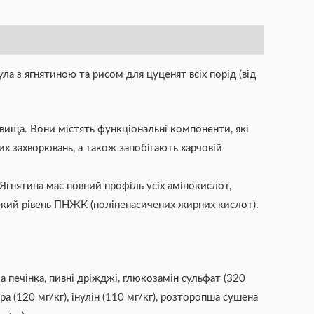
а з ягнятиною та рисом для цуценят всіх порід (від
овища. Вони містять функціональні компоненти, які
х захворювань, а також запобігають харчовій
. Ягнятина має повний профіль усіх амінокислот,
сокий рівень ПНЖК (поліненасичених жирних кислот).
а печінка, пивні дріжджі, глюкозамін сульфат (320
а (120 мг/кг), інулін (110 мг/кг), розторопша сушена