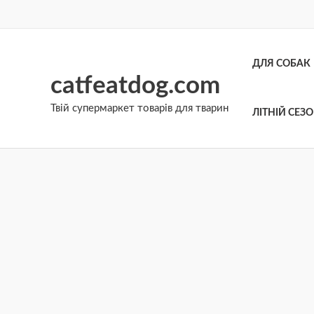
Перейти
до
вмісту
ДЛЯ СОБАК
catfeatdog.com
Твій супермаркет товарів для тварин
ЛІТНІЙ СЕЗ