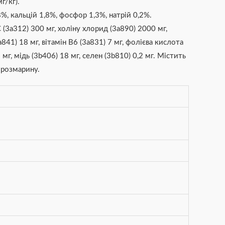
г/кг).
%, кальцій 1,8%, фосфор 1,3%, натрій 0,2%.
С (3a312) 300 мг, холіну хлорид (3a890) 2000 мг,
3a841) 18 мг, вітамін B6 (3a831) 7 мг, фолієва кислота
 мг, мідь (3b406) 18 мг, селен (3b810) 0,2 мг. Містить
 розмарину.