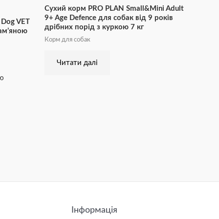
Сухий корм PRO PLAN Small&Mini Adult
9+ Age Defence для собак від 9 років
 Dog VET
дрібних порід з куркою 7 кг
кам’яною
Корм для собак
Читати далі
ою
Інформація