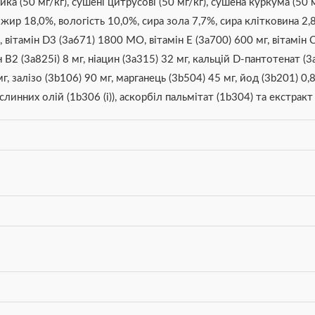
ка (50 мг/кг), сушені цитрусові (50 мг/кг), сушена куркума (50 м
жир 18,0%, вологість 10,0%, сира зола 7,7%, сира клітковина 2,8
 вітамін D3 (3a671) 1800 МО, вітамін E (3a700) 600 мг, вітамін 
ін B2 (3a825i) 8 мг, ніацин (3a315) 32 мг, кальцій D-пантотенат (
мг, залізо (3b106) 90 мг, марганець (3b504) 45 мг, йод (3b201) 0,8
инних олій (1b306 (i)), аскорбіл пальмітат (1b304) та екстракт