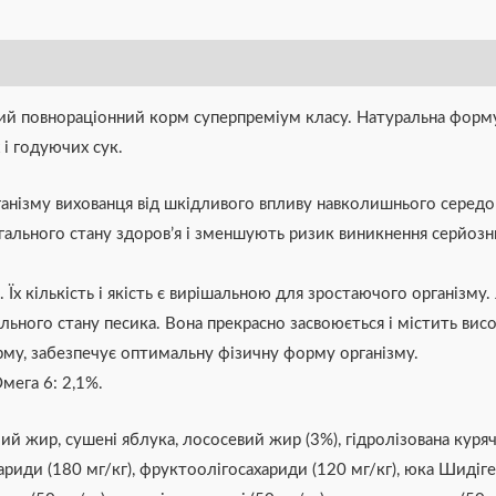
ний повнораціонний корм суперпреміум класу. Натуральна формул
 і годуючих сук.
рганізму вихованця від шкідливого впливу навколишнього серед
льного стану здоров’я і зменшують ризик виникнення серйозни
 Їх кількість і якість є вирішальною для зростаючого організму
ального стану песика. Вона прекрасно засвоюється і містить ви
рму, забезпечує оптимальну фізичну форму організму.
Омега 6: 2,1%.
чий жир, сушені яблука, лососевий жир (3%), гідролізована куряч
хариди (180 мг/кг), фруктоолігосахариди (120 мг/кг), юка Шидігер