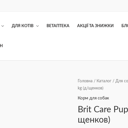
ДЛЯ КОТІВ
ВЕТАПТЕКА
АКЦІЇ ТА ЗНИЖКИ
БЛ
ОН
Brit
Головна
/
Каталог
/
Для с
kg (д/щенков)
Care
Puppy
Корм для собак
Lamb
Brit Care Pu
and
щенков)
Rice
12