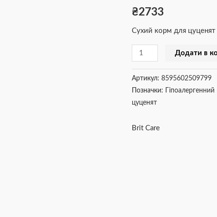
₴
2733
kg
(д/
Сухий корм для цуценят 
щенков)
кількість
Додати в к
Артикул:
8595602509799
Позначки:
Гіпоалергенний
цуценят
Brit Care