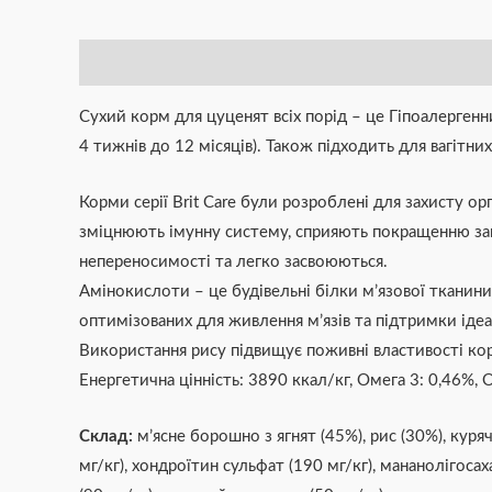
Опис
Додаткова інформація
Brand
Відгуки (0)
Сухий корм для цуценят всіх порід – це Гіпоалерген
4 тижнів до 12 місяців). Також підходить для вагітних
Корми серії Brit Care були розроблені для захисту о
зміцнюють імунну систему, сприяють покращенню зага
непереносимості та легко засвоюються.
Амінокислоти – це будівельні білки м’язової тканини.
оптимізованих для живлення м’язів та підтримки іде
Використання рису підвищує поживні властивості ко
Енергетична цінність: 3890 ккал/кг, Омега 3: 0,46%, 
Склад:
м’ясне борошно з ягнят (45%), рис (30%), куря
мг/кг), хондроїтин сульфат (190 мг/кг), мананолігоса