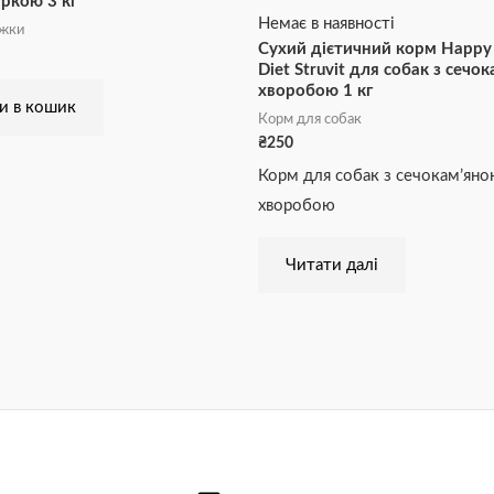
уркою 3 кг
Немає в наявності
ижки
Сухий дієтичний корм Happy
Diet Struvit для собак з сечо
хворобою 1 кг
и в кошик
Корм для собак
₴
250
Корм для собак з сечокам’ян
хворобою
Читати далі