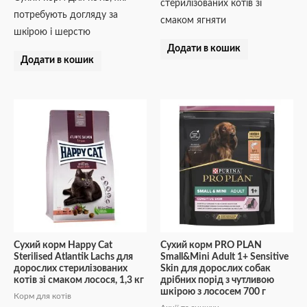
стерилізованих котів зі
потребують догляду за
смаком ягняти
шкірою і шерстю
Додати в кошик
Додати в кошик
Сухий корм Happy Cat
Сухий корм PRO PLAN
Sterilised Atlantik Lachs для
Small&Mini Adult 1+ Sensitive
дорослих стерилізованих
Skin для дорослих собак
котів зі смаком лосося, 1,3 кг
дрібних порід з чутливою
шкірою з лососем 700 г
Корм для котів