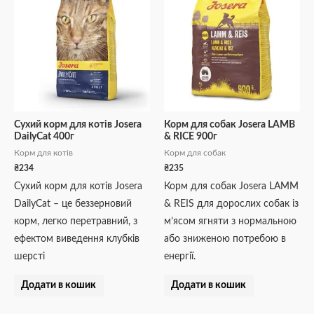
Сухий корм для котів Josera
Корм для собак Josera LAMB
DailyCat 400г
& RICE 900г
Корм для котів
Корм для собак
₴
234
₴
235
Сухий корм для котів Josera
Корм для собак Josera LAMM
DailyCat – це беззерновий
& REIS для дорослих собак із
корм, легко перетравний, з
м’ясом ягняти з нормальною
ефектом виведення клубків
або зниженою потребою в
шерсті
енергії.
Додати в кошик
Додати в кошик