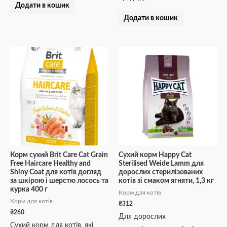
Додати в кошик
Додати в кошик
Корм сухий Brit Care Cat Grain
Сухий корм Happy Cat
Free Haircare Healthy and
Sterilised Weide Lamm для
Shiny Coat для котів догляд
дорослих стерилізованих
за шкірою і шерстю лосось та
котів зі смаком ягняти, 1,3 кг
курка 400 г
Корм для котів
Корм для котів
₴
312
₴
260
Для дорослих
Сухий корм для котів, які