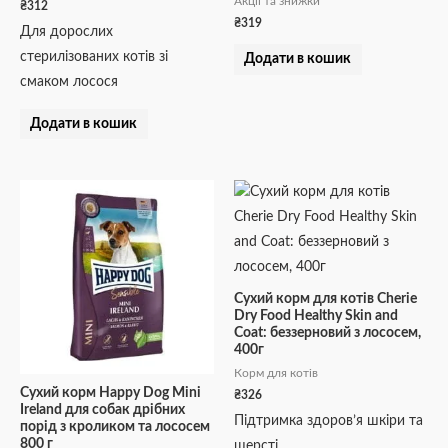
Акції та знижки
₴
312
₴
319
Для дорослих
стерилізованих котів зі
Додати в кошик
смаком лосося
Додати в кошик
Сухий корм для котів Cherie
Dry Food Healthy Skin and
Coat: беззерновий з лососем,
400г
Корм для котів
Сухий корм Happy Dog Mini
₴
326
Ireland для собак дрібних
Підтримка здоров’я шкіри та
порід з кроликом та лососем
800 г
шерсті