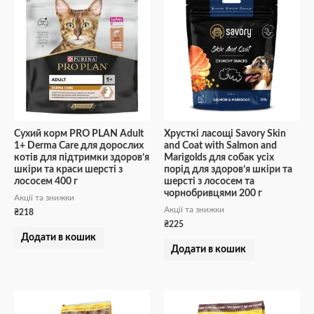
Сухий корм PRO PLAN Adult
Хрусткі ласощі Savory Skin
1+ Derma Care для дорослих
and Coat with Salmon and
котів для підтримки здоров’я
Marigolds для собак усіх
шкіри та краси шерсті з
порід для здоров’я шкіри та
лососем 400 г
шерсті з лососем та
чорнобривцями 200 г
Акції та знижки
Акції та знижки
₴
218
₴
225
Додати в кошик
Додати в кошик