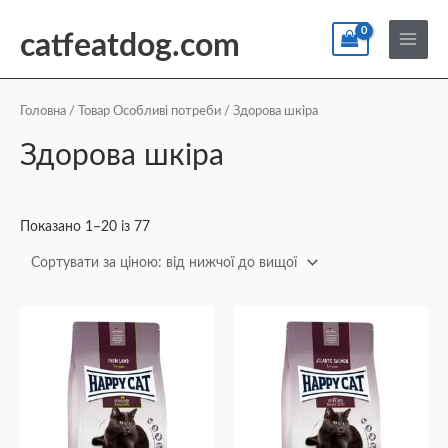
Перейти
По
Main
до
catfeatdog.com
Menu
вмісту
Сортування
за
ціною:
Головна
/ Товар Особливі потреби / Здорова шкіра
від
найнижчої
Здорова шкіра
до
найвищої
Показано 1–20 із 77