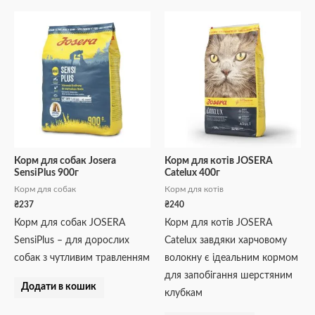
Корм для собак Josera
Корм для котів JOSERA
SensiPlus 900г
Catelux 400г
Корм для собак
Корм для котів
₴
237
₴
240
Корм для собак JOSERA
Корм для котів JOSERA
SensiPlus – для дорослих
Catelux завдяки харчовому
собак з чутливим травленням
волокну є ідеальним кормом
для запобігання шерстяним
Додати в кошик
клубкам