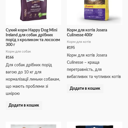
Сухий корм Happy Dog Mini
Корм для котів Josera
Ireland для собак дрібних
Culinesse 400г
порід з кроликом та лососем
Корм для котів
300 г
₴
195
Корм для собак
Корм для котів Josera
₴
166
Culinesse – краща
Для собак дрібних порід
перетравність, для
вагою до 10 кг для
вибагливих та чутливих котів
нормалізації линьки собакам,
що мають проблеми зі
Додати в кошик
шкірою
Додати в кошик