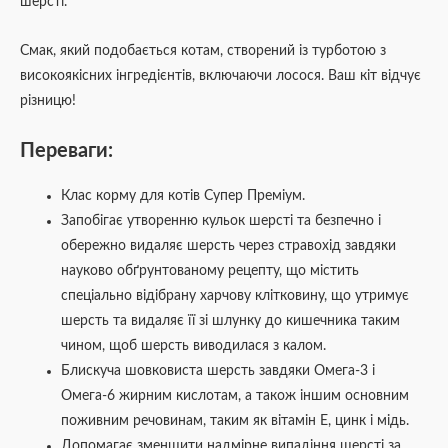
шерсті.
Смак, який подобається котам, створений із турботою з
високоякісних інгредієнтів, включаючи лосося. Ваш кіт відчує
різницю!
Переваги:
Клас корму для котів Супер Преміум.
Запобігає утворенню кульок шерсті та безпечно і
обережно видаляє шерсть через стравохід завдяки
науково обґрунтованому рецепту, що містить
спеціально відібрану харчову клітковину, що утримує
шерсть та видаляє її зі шлунку до кишечника таким
чином, щоб шерсть виводилася з калом.
Блискуча шовковиста шерсть завдяки Омега-3 і
Омега-6 жирним кислотам, а також іншим основним
поживним речовинам, таким як вітамін E, цинк і мідь.
Допомагає зменшити надмірне випадіння шерсті за