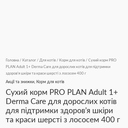
шерсті
з
лососем
400
г
кількість
Головна
/
Каталог
/
Для котів
/
Корм для котів
/ Сухий корм PRO
PLAN Adult 1+ Derma Care для дорослих котів для підтримки
здоров’я шкіри та краси шерсті з лососем 400 г
Акції та знижки
,
Корм для котів
Сухий корм PRO PLAN Adult 1+
Derma Care для дорослих котів
для підтримки здоров’я шкіри
та краси шерсті з лососем 400 г