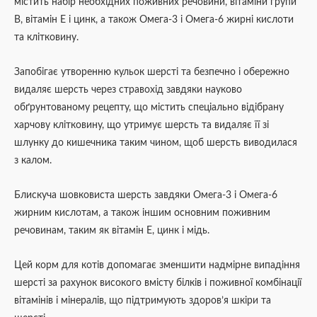
містить набір необхідних поживних речовини, вітаміни групи
В, вітамін Е і цинк, а також Омега-3 і Омега-6 жирні кислоти
та клітковину.
Запобігає утворенню кульок шерсті та безпечно і обережно
видаляє шерсть через стравохід завдяки науково
обґрунтованому рецепту, що містить спеціально відібрану
харчову клітковину, що утримує шерсть та видаляє її зі
шлунку до кишечника таким чином, щоб шерсть виводилася
з калом.
Блискуча шовковиста шерсть завдяки Омега-3 і Омега-6
жирним кислотам, а також іншим основним поживним
речовинам, таким як вітамін E, цинк і мідь.
Цей корм для котів допомагає зменшити надмірне випадіння
шерсті за рахунок високого вмісту білків і поживної комбінації
вітамінів і мінералів, що підтримують здоров’я шкіри та