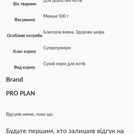
Для дорослих котів
Вік тварини
Менше 500 г
Фасування
Блискуча вовна
,
Здорова шкіра
Особливі потреби
Суперпреміум
Клас корму
Сухий корм для котів
Вид корму
Brand
PRO PLAN
Відгуків немає, поки що.
Будьте першим, хто залишив відгук на