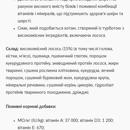
рахунок високого вмісту білків і поживної комбінації
вітамінів і мінералів, що підтримують здоров’я шкіри та
шерсті.
Смак, який подобається котам, створений із турботою з
високоякісних інгредієнтів, включаючи лосося.
Склад:
високоякісний лосось (15%) (в тому числі голова,
кістки, м’ясо), пшениця, пшеничний глютен, порошок
кукурудзяного протеїну, зневоднений протеїн лосося, жири
тваринні, сушена рослинна клітковина, кукурудза, яєчний
порошок, сушений буряковий жом, кукурудзяна крупа,
мінеральні речовини, сушений корінь цикорію, гідролізат
протеїнів тваринного походження, дріжджі.
Поживні кормові добавки:
МО/кг (IU/kg): вітамін А: 37 000; вітамін D3: 1 200;
вітамін Е: 670;