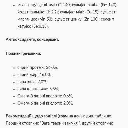
мг/кг (mg/kg): вітамін С: 140; сульфат заліза: (Fe: 140);
йодат кальцію: (I: 2.2); сульфат міді: (Cu:15); сульфат
марганцю: (Mn:53); сульфат цинку: (Zn:130); селеніт
натрію: (Se:0.15).
Антиоксиданти, консервант.
Поживні речовини:
сирий протеїн: 36,0%,
сирий жир: 16,0%,
сира зола: 7,0%,
сира клітковина: 5,5%,
Омега-3 жирні кислоти: 0,6%,
Омега-6 жирні кислоти: 2,0%.
Рекомендації щодо годівлі (грам на день):
див. таблицю.
Перший стовпчик “Вага тварини (кг/kg)”, другий стовпчик