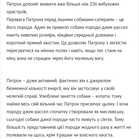
Патрон допоміг виявити вже більше ніж 236 вибухових
пристроїв.
Перевага Патрона перед іншими собаками-саперами – це
його порода. Адже як правило собаки породи джек-рассел
мають невеликі розміри, кінцівки середньої довжини і
короткий прямий хвостик. Це дозволяє Патрону з легкістю
пересуватися на мінних полях і навіть, якщо пес стане на
міну, вона не спрацює через його маленьку вагу.
Патрон – дуже активний, фактично він є джерелом
безмежної кількості енергії, яку він застосовує у своїй
нелегкій справі. Улюблене заняття собаки – копати, тому
майже весь свій вільний час Патрон присвячує цьому. І хоча
породу джек-рассел спочатку створювали як мисливську,
сьогодні собаки даної породи часто живуть у сім’ях. Тому
більшість представників цієї породи жодного разу в житті не
полювали на щось, крім іграшки чи власного хвоста.