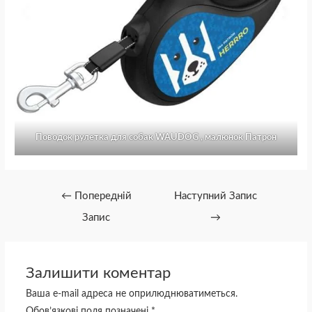
Поводок рулетка для собак WAUDOG , малюнок Патрон
←
Попередній
Наступний Запис
Запис
→
Залишити коментар
Ваша e-mail адреса не оприлюднюватиметься.
Обов’язкові поля позначені
*