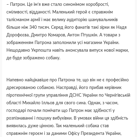
– Патрон. Це ім’я вже стало синонімом хоробрості,
сміливості, відданості. Маленький герой є справжнім
талісманом армії і має велику аудиторію шанувальників
більше ніж 340 тисяч. Серед його фанатів такі зірки як Надя
Дорофєєва, Дмитро Комаров, Антон Птушкін. А товари з
зображенням Патрона заполонили усі магазини України.
Нещодавно Укрпошта навіть анонсувала випуск нової марки,
де буде зображено собаку.
Напевно найцікавіше про Патрона те, що він не є професійно
дресированою собакою. Насправді, його прибав керівник
піротехнічної групи управління ДСНС України по Чернігівській
області Михайло Ілльов для свого сина. Однак, з часом,
господарі почали помічати що Патрон має здібності у
розпізнаванні і пошуку вибухівки. В умовах війни ця здібність
виявилась дуже цінною. Так маленький собака став
справжнім героєм і за даними Офісу Президента України,