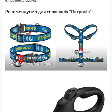
Єлизавета Ломонос
Рекомендуємо для справжніх “Патронів”:
Шлейка для
Нашийник для собак
собакиWAUDOG малюнок
WAUDOG , малюнок Патрон
Патрон