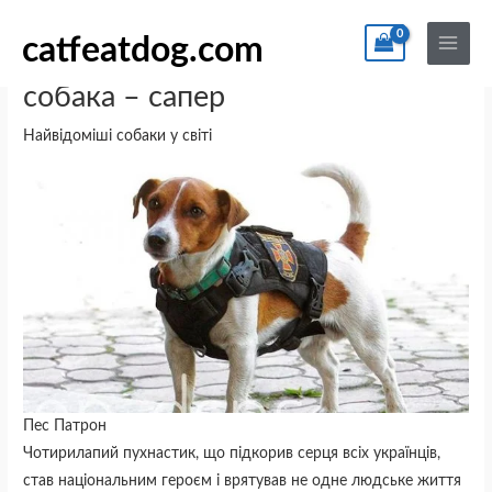
Перейти
По
Main
до
catfeatdog.com
Menu
Пес Патрон – найвідоміша
вмісту
собака – сапер
Найвідоміші собаки у світі
Пес Патрон
Чотирилапий пухнастик, що підкорив серця всіх українців,
став національним героєм і врятував не одне людське життя