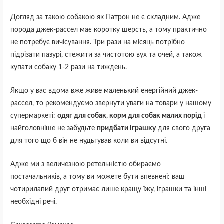
Догляд за такою собакою як Патрон не є складним. Адже
порода джек-рассел має коротку шерсть, а тому практично
не потребує вичісування. Три рази на місяць потрібно
підрізати пазурі, стежити за чистотою вух та очей, а також
купати собаку 1-2 рази на тиждень.
Якщо у вас вдома вже живе маленький енергійний джек-
рассел, то рекомендуємо звернути уваги на товари у нашому
супермаркеті:
одяг для собак
,
корм для собак малих порід
і
найголовніше не забудьте
придбати іграшку
для свого друга
для того що б він не нудьгував коли ви відсутні.
Адже ми з величезною ретельністю обираємо
постачальників, а тому ви можете бути впевнені: ваш
чотирилапий друг отримає лише кращу їжу, іграшки та інші
необхідні речі.