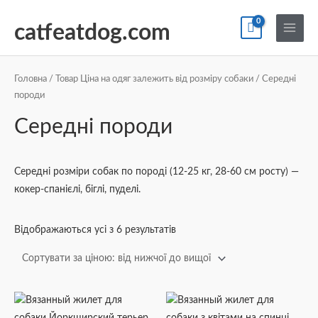
Перейти
По
Main
до
catfeatdog.com
Menu
вмісту
Сортування
за
ціною:
Головна
/ Товар Ціна на одяг залежить від розміру собаки / Середні
від
породи
найнижчої
до
найвищої
Середні породи
Середні розміри собак по породі (12-25 кг, 28-60 см росту) —
кокер-спанієлі, біглі, пуделі.
Відображаються усі з 6 результатів
Діапазон
Діапазон
Цей
Цей
цін:
цін:
товар
товар