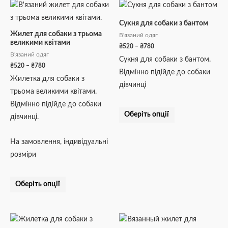
Діапазон
Діапазон
Цей
Цей
цін:
цін:
товар
товар
від
від
Сукня для собаки з бантом
₴520
₴520
має
має
Жилет для собаки з трьома
до
до
В'язаний одяг
великими квітами
кілька
кілька
₴780
₴780
₴
520
–
₴
780
В'язаний одяг
варіантів.
варіантів.
Сукня для собаки з бантом.
₴
520
–
₴
780
Параметри
Параметри
Відмінно підійде до собаки
Жилетка для собаки з
можна
можна
дівчинці
трьома великими квітами.
вибрати
вибрати
Відмінно підійде до собаки
на
на
Оберіть опції
дівчинці.
сторінці
сторінці
товару
товару
На замовлення, індивідуальні
розміри
Оберіть опції
Діапазон
Діапазон
Цей
Цей
цін:
цін: