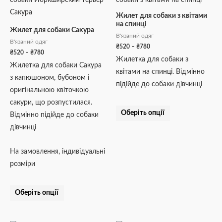
від
від
₴520
₴520
має
має
Жилет для собаки з квітами
до
до
на спинці
кілька
кілька
₴780
₴780
Жилет для собаки Сакура
В'язаний одяг
варіантів.
варіантів.
В'язаний одяг
₴
520
–
₴
780
Параметри
Параметри
₴
520
–
₴
780
Жилетка для собаки з
можна
можна
Жилетка для собаки Сакура
квітами на спинці. Відмінно
вибрати
вибрати
з капюшоном, бубоном і
підійде до собаки дівчинці
на
на
оригінальною квіточкою
сторінці
сторінці
сакури, що розпустилася.
товару
товару
Оберіть опції
Відмінно підійде до собаки
дівчинці
На замовлення, індивідуальні
розміри
Оберіть опції