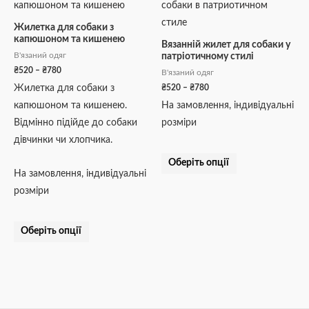
товар
товар
від
від
₴520
₴520
має
має
Жилетка для собаки з
до
до
капюшоном та кишенею
кілька
кілька
₴780
₴780
Вязанній жилет для собаки у
В'язаний одяг
патріотичному стилі
варіантів.
варіантів.
₴
520
–
₴
780
В'язаний одяг
Параметри
Параметри
₴
520
–
₴
780
Жилетка для собаки з
можна
можна
капюшоном та кишенею.
На замовлення, індивідуальні
вибрати
вибрати
Відмінно підійде до собаки
розміри
на
на
дівчинки чи хлопчика.
сторінці
сторінці
товару
товару
Оберіть опції
На замовлення, індивідуальні
розміри
Оберіть опції