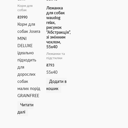
Корм для
Лежанка
собак
для собак
₴
3990
waudog
relax,
Корм для
рисунок
собак Josera
“Абстракція”,
зі змінним
MINI
чохлом,
DELUXE
55х40
ідеально
Лежанки та
підстилки
підходить
₴
793
для
55х40
дорослих
Додати в
собак
кошик
малих порід
GRAINFREE
Читати
далі