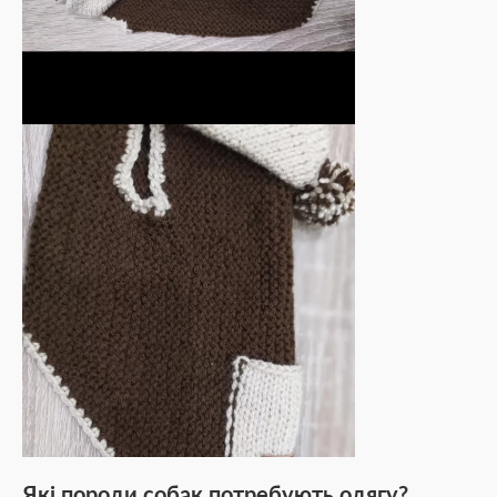
Які породи собак потребують одягу?