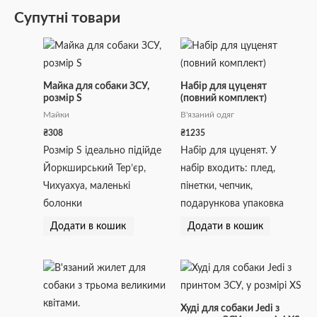
Супутні товари
Майка для собаки ЗСУ,
Набір для цуценят
розмір S
(повний комплект)
Майки
В'язаний одяг
₴
308
₴
1235
Розмір S ідеально підійде
Набір для цуценят. У
Йоркширський Тер’єр,
набір входить: плед,
Чихуахуа, маленькі
пінетки, чепчик,
болонки
подарункова упаковка
Додати в кошик
Додати в кошик
Діапазон
Цей
цін:
товар
від
₴520
має
Худі для собаки Jedi з
до