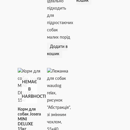
кошик
ідеально
підходить
для
підростаючих
собак
малих порід
Додати в
кошик
НЕМАЄ
В
НАЯВНОСТІ
Корм для
собак Josera
MINI
DELUXE
15кг