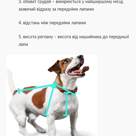
3. обхват грудей – вимірюється у найширшому місці,
зазвичай відразу за передніми лапами
4. відстань між передніми лапами
5. висота реглану – висота від нашийника до передньої
лапи