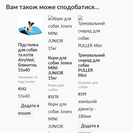
Вам також може сподобатися…
Підстилка
для собак
та котів
Тренувальний
Корм для
AiryVest,
снаряд для
собак Josera
блакитна,
собак
MINI
55х40
PULLER
JUNIOR
Мini
Лежанки та
15кг
підстилки
Іграшки для
Корм для
собак
₴
542
собак
₴
199
55х40
₴
3570
зовнішній
Корм для
Додати в
діаметр –
собак Josera
кошик
180мм
MINI
Додати в
JUNIOR