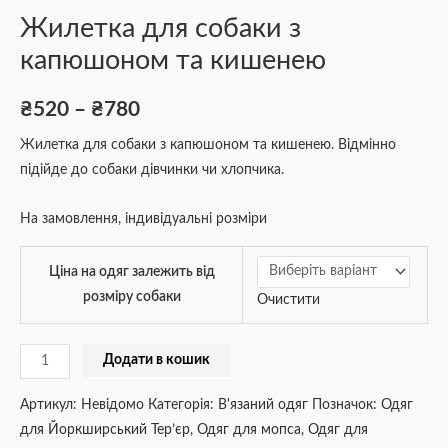
Жилетка для собаки з
капюшоном та кишенею
₴
520
–
₴
780
Жилетка для собаки з капюшоном та кишенею. Відмінно
підійде до собаки дівчинки чи хлопчика.
На замовлення, індивідуальні розміри
Ціна на одяг залежить від
розміру собаки
Очистити
Додати в кошик
Артикул:
Невідомо
Категорія:
В'язаний одяг
Позначок:
Одяг
для Йоркширський Тер’єр
,
Одяг для мопса
,
Одяг для