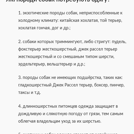
1. экзотические породы собак, неприспособленные к
холодному климату: китайская хохлатая, той терьер,
хохлатая гончая, дог и др.;
2. собаки которых триммингуют, либо стригут: пудель,
фокстерьер жесткошерстный, джек рассел терьер
жесткошерстный и со смешаным типом шерсти,
эрдельтерьер, вельштерьер и д.р.;
3. породы собак не имеющих подшёрстка, таких как:
гладкошерстный Джек Рассел терьер, боксер, пинчер,
таксы и т.д.
4. длинношерстных питомцев одежда защищает в
дождливую и слякотную погоду от грязи, тем самым
облегчая владельцам уход за их шерстью.