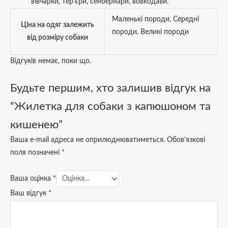
вівчарки, тер’єри, сенбернари, вовкодави.
Маленькі породи
,
Середні
Ціна на одяг залежить
породи
,
Великі породи
від розміру собаки
Відгуків немає, поки що.
Будьте першим, хто залишив відгук на
“Жилетка для собаки з капюшоном та
кишенею”
Ваша e-mail адреса не оприлюднюватиметься.
Обов’язкові
поля позначені
*
Ваша оцінка
*
Ваш відгук
*