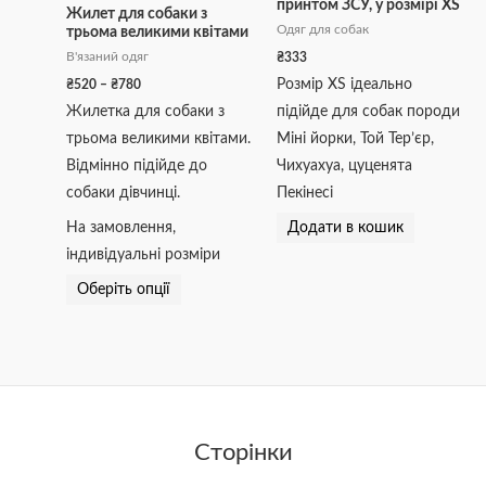
принтом ЗСУ, у розмірі XS
кілька
₴780
Жилет для собаки з
Одяг для собак
трьома великими квітами
варіантів.
₴
333
В'язаний одяг
Параметри
Розмір XS ідеально
₴
520
–
₴
780
можна
Жилетка для собаки з
підійде для собак породи
вибрати
трьома великими квітами.
Міні йорки, Той Тер’єр,
на
Відмінно підійде до
Чихуахуа, цуценята
сторінці
собаки дівчинці.
Пекінесі
товару
На замовлення,
Додати в кошик
індивідуальні розміри
Оберіть опції
Сторінки