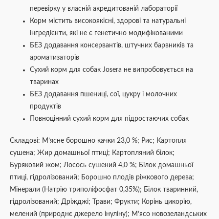
перевірку у власній акредитованій лабораторії
Корм містить високоякісні, здорові та натуральні
інгредієнти, які не є генетично модифікованими
БЕЗ додавання консервантів, штучних барвників та
ароматизаторів
Сухий корм для собак Josera не випробовується на
тваринах
БЕЗ додавання пшениці, сої, цукру і молочних
продуктів
Повноцінний сухий корм для підростаючих собак
Складові: М’ясне борошно качки 23,0 %; Рис; Картопля
сушена; Жир домашньої птиці; Картопляний білок;
Буряковий жом; Лосось сушений 4,0 %; Білок домашньої
птиці, гідролізований; Борошно плодів ріжкового дерева;
Мінерали (Натрію триполіфосфат 0,35%); Білок тваринний,
гідролізований; Дріжджі; Трави; Фрукти; Корінь цикорію,
мелений (природнє джерело інуліну); М’ясо новозеландських