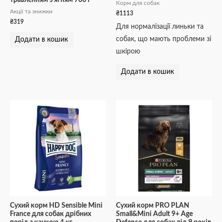
Корм для собак
Акції та знижки
₴
1113
₴
319
Для нормалізації линьки та
собак, що мають проблеми зі
Додати в кошик
шкірою
Додати в кошик
Сухий корм HD Sensible Mini
Сухий корм PRO PLAN
France для собак дрібних
Small&Mini Adult 9+ Age