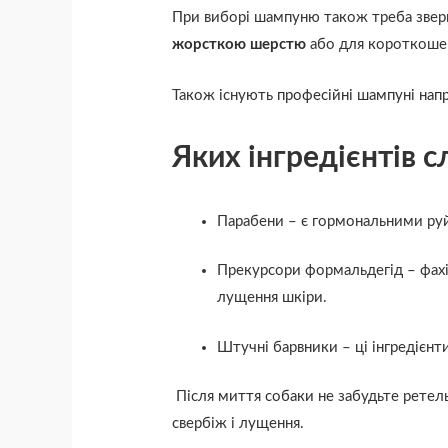
При виборі шампуню також треба зверну
жорсткою шерстю
або для короткошер
Також існують
професійні шампуні нап
Яких інгредієнтів 
Парабени – є гормональними руй
Прекурсори формальдегід – фахів
лущення шкіри.
Штучні барвники – ці інгредієн
Після
миття собаки
не забудьте ретел
свербіж і лущення.