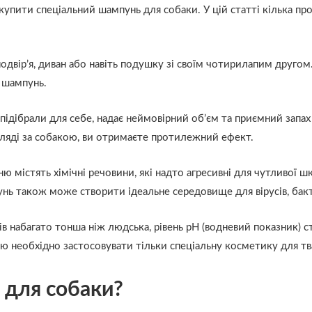
упити спеціальний шампунь для собаки. У цій статті кілька пр
вір’я, диван або навіть подушку зі своїм чотирилапим другом. 
 шампунь.
підібрали для себе, надає неймовірний об’єм та приємний запа
ляді за собакою, ви отримаєте протилежний ефект.
 містять хімічні речовини, які надто агресивні для чутливої шк
нь також може створити ідеальне середовище для вірусів, бакте
набагато тонша ніж людська, рівень рН (водневий показник) ста
кою необхідно застосовувати тільки спеціальну косметику для тв
 для собаки?