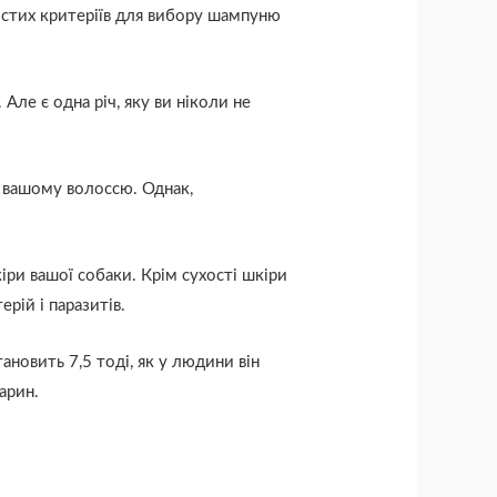
остих критеріїв для вибору шампуню
Але є одна річ, яку ви ніколи не
х вашому волоссю. Однак,
іри вашої собаки. Крім сухості шкіри
рій і паразитів.
новить 7,5 тоді, як у людини він
арин.