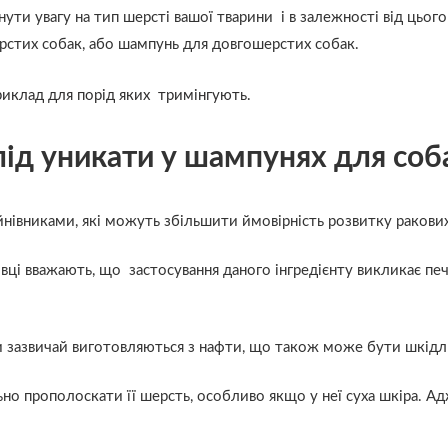
ти увагу на тип шерсті вашої тварини і в залежності від цьог
стих собак, або шампунь для довгошерстих собак.
риклад для порід яких тримінгують
.
слід уникати у шампунях для соб
нівниками, які можуть збільшити ймовірність розвитку ракових
ці вважають, що застосування даного інгредієнту викликає печі
ти зазвичай виготовляються з нафти, що також може бути шкідл
ьно прополоскати її шерсть, особливо якщо у неї суха шкіра. 