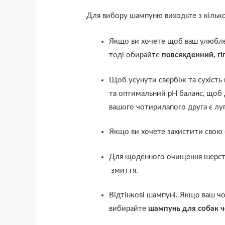
Для вибору шампуню виходьте з кілько
Якщо ви хочете щоб ваш улюблен
тоді обирайте
повсякденний, гі
Щоб усунути свербіж та сухість
та оптимальний рН баланс, щоб 
вашого чотирилапого друга є лу
Якщо ви хочете захистити свою со
Для щоденного очищення шерсті 
змиття.
Відтінкові шампуні. Якщо ваш ч
вибирайте
шампунь для собак 