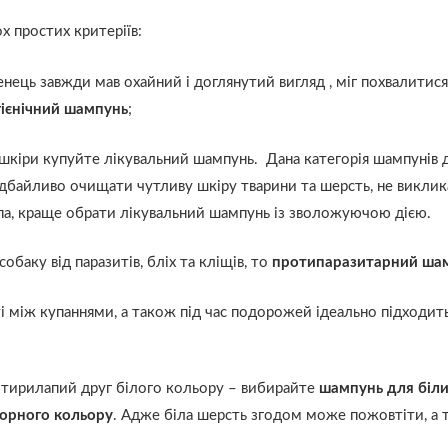
х простих критеріїв:
ець завжди мав охайний і доглянутий вигляд , міг похвалитис
гієнічний шампунь
;
 шкіри купуйте лікувальний шампунь. Дана категорія шампунів 
дбайливо очищати чутливу шкіру тварини та шерсть, не виклика
па, краще обрати лікувальний шампунь із зволожуючою дією.
баку від паразитів, бліх та кліщів, то
протипаразитарний ша
між купаннями, а також під час подорожей ідеально підходит
отирилапий друг білого кольору – вибирайте
шампунь для біли
чорного кольору
. Адже біла шерсть згодом може пожовтіти, а 