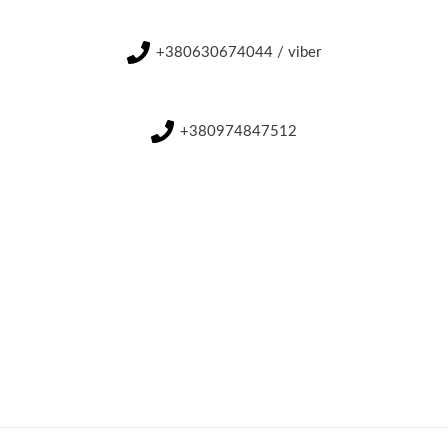
+380630674044 / viber
+380974847512