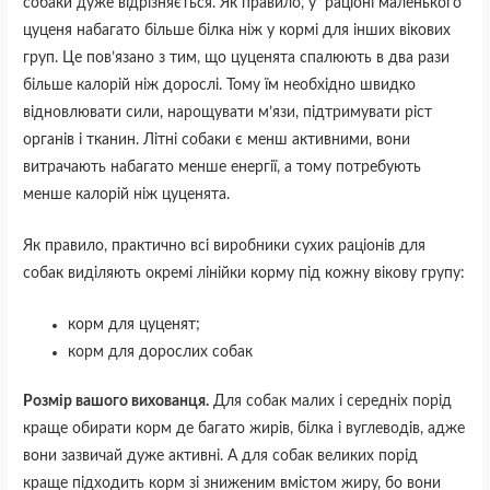
собаки дуже відрізняється. Як правило, у раціоні маленького
цуценя набагато більше білка ніж у кормі для інших вікових
груп. Це пов’язано з тим, що цуценята спалюють в два рази
більше калорій ніж дорослі. Тому їм необхідно швидко
відновлювати сили, нарощувати м’язи, підтримувати ріст
органів і тканин. Літні собаки є менш активними, вони
витрачають набагато менше енергії, а тому потребують
менше калорій ніж цуценята.
Як правило, практично всі виробники сухих раціонів для
собак виділяють окремі лінійки корму під кожну вікову групу:
корм для цуценят
;
корм для дорослих собак
Розмір вашого вихованця.
Для собак малих і середніх порід
краще обирати корм де багато жирів, білка і вуглеводів, адже
вони зазвичай дуже активні. А для собак великих порід
краще підходить корм зі зниженим вмістом жиру, бо вони