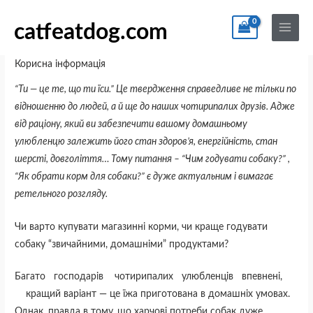
Перейти
По
Main
до
catfeatdog.com
Menu
Як обрати корм для собаки?
вмісту
Корисна інформація
“Ти — це те, що ти їси.” Це твердження справедливе не тільки по
відношенню до людей, а й ще до наших чотирипалих друзів. Адже
від раціону, який ви забезпечити вашому домашньому
улюбленцю залежить його стан здоров’я, енергійність, стан
шерсті, довголіття… Тому питання – “Чим годувати собаку?” ,
“Як обрати корм для собаки?” є дуже актуальним і вимагає
ретельного розгляду.
Чи варто купувати магазинні корми, чи краще годувати
собаку “звичайними, домашніми” продуктами?
Багато господарів чотирипалих улюбленців впевнені,
кращий варіант — це їжа приготована в домашніх умовах.
Однак, правда в тому, що харчові потреби собак дуже