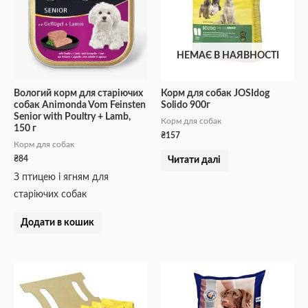
НЕМАЄ В НАЯВНОСТІ
Вологий корм для старіючих
Корм для собак JOSIdog
собак Animonda Vom Feinsten
Solido 900г
Senior with Poultry + Lamb,
Корм для собак
150 г
₴
157
Корм для собак
₴
84
Читати далі
З птицею і ягням для
старіючих собак
Додати в кошик