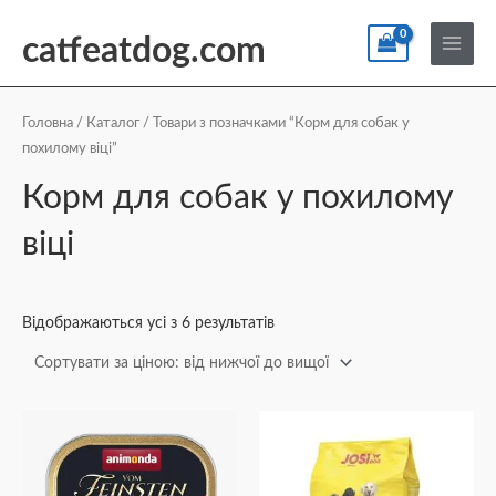
Перейти
По
Main
до
catfeatdog.com
Menu
вмісту
Сортування
за
ціною:
Головна
/
Каталог
/ Товари з позначками “Корм для собак у
від
похилому віці”
найнижчої
до
найвищої
Корм для собак у похилому
віці
Відображаються усі з 6 результатів