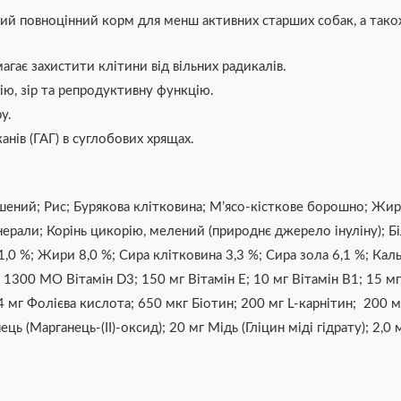
ний повноцінний корм для менш активних старших собак, а також
гає захистити клітини від вільних радикалів.
ю, зір та репродуктивну функцію.
у.
анів (ГАГ) в суглобових хрящах.
ушений; Рис; Бурякова клітковина; М’ясо-кісткове борошно; Жир
нерали; Корінь цикорію, мелений (природнє джерело інуліну); Б
1,0 %; Жири 8,0 %; Сира клітковина 3,3 %; Сира зола 6,1 %; Кал
1300 МО Вітамін D3; 150 мг Вітамін E; 10 мг Вітамін B1; 15 мг 
мг Фолієва кислота; 650 мкг Біотин; 200 мг L-карнітин; 200 мг З
ць (Марганець-(II)-оксид); 20 мг Мідь (Гліцин міді гідрату); 2,0