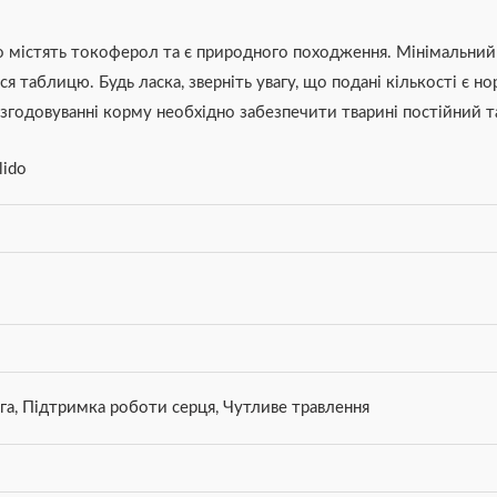
містять токоферол та є природного походження. Мінімальний те
я таблицю. Будь ласка, зверніть увагу, що подані кількості є н
и згодовуванні корму необхідно забезпечити тварині постійний 
lido
га
,
Підтримка роботи серця
,
Чутливе травлення