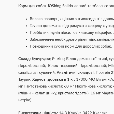
Корм для собак JOSIdog Solido легкий та збалансова
Висока пропорція цінних антиоксидантів допома
Таурин допомагає підтримувати серцеву функці
Пребіотик інулін підсилює кишкову мікрофлор
Забезпечення необхідного рівня глікозаміноглік
Повноцінний сухий корм для дорослих собак.
Склад:
Кукурудза; Ячмінь; Білок домашньої птиці, с
гідролізований; Білок тваринний, гідролізований; Мі
canaliculus), сушений.
Аналітичні складові:
Протеїн 2
Таурин.
Харчові добавки в 1 кг:
17300 МО Вітамін А; 
мг Пантотенова кислота; 60 мг Нікотинова кислота; 4 
(гліцин – хелат цинку, кристалогідрати); 16 мг Маргане
натрію).
Енергетична цінність
: 14.3 Кдж/кг, 3429 Ккал/кг.