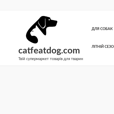
Перейти
до
вмісту
ДЛЯ СОБАК
ЛІТНІЙ СЕЗ
catfeatdog.com
Твій супермаркет товарів для тварин