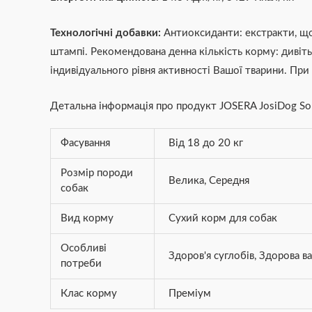
Технологічні добавки:
Антиоксиданти: екстракти, що 
штампі. Рекомендована денна кількість корму: дивітьс
індивідуального рівня активності Вашої тварини. Пр
Детальна інформація про продукт JOSERA JosiDog So
Фасування
Від 18 до 20 кг
Розмір породи
Велика
,
Середня
собак
Вид корму
Сухий корм для собак
Особливі
Здоров'я суглобів
,
Здорова ва
потреби
Клас корму
Преміум