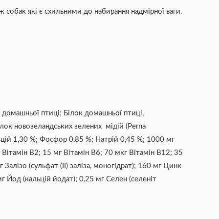
 собак які є схильними до набирання надмірної ваги.
 домашньої птиці; Білок домашньої птиці,
ілок новозеландських зелених мідій (Perna
ьцій 1,30 %; Фосфор 0,85 %; Натрій 0,45 %; 1000 мг
Вітамін B2; 15 мг Вітамін B6; 70 мкг Вітамін B12; 35
алізо (сульфат (ІІ) заліза, моногідрат); 160 мг Цинк
 мг Йод (кальцій йодат); 0,25 мг Селен (селеніт