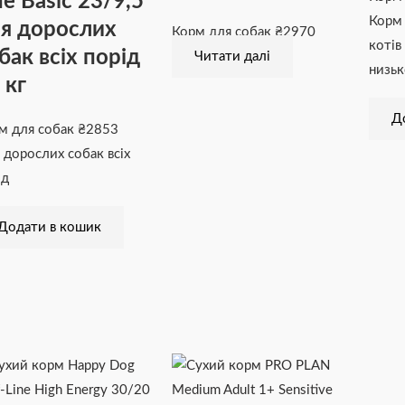
ne Basic 23/9,5
Корм 
я дорослих
Корм для собак
₴
2970
котів
бак всіх порід
Читати далі
низьк
 кг
Д
м для собак
₴
2853
 дорослих собак всіх
ід
Додати в кошик