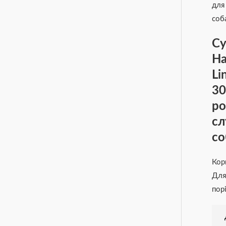
Су
Ha
Li
30
ро
с
со
Кор
Для
пор