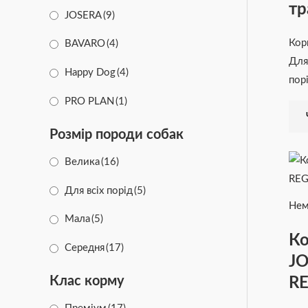
тр
JOSERA
(9)
Кор
BAVARO
(4)
Для
Happy Dog
(4)
пор
PRO PLAN
(1)
Розмір породи собак
Велика
(16)
Для всіх порід
(5)
Нем
Мала
(5)
Ко
Середня
(17)
JO
RE
Клас корму