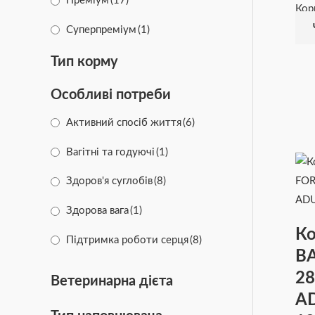
Преміум
(17)
Кор
Суперпреміум
(1)
Тип корму
Особливі потреби
Активний спосіб життя
(6)
Вагітні та годуючі
(1)
Здоров'я суглобів
(8)
Здорова вага
(1)
Ко
Підтримка роботи серця
(8)
B
Чутливе травлення
(3)
28
Ветеринарна дієта
A