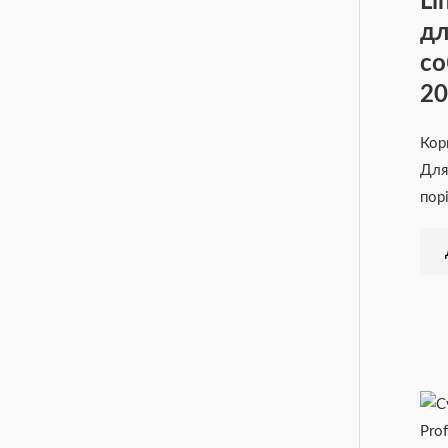
Li
дл
со
20
Кор
Для
пор