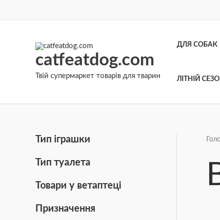
Перейти
до
вмісту
ДЛЯ СОБАК
catfeatdog.com
Твій супермаркет товарів для тварин
ЛІТНІЙ СЕЗ
Тип іграшки
Гол
Тип туалета
Товари у ветаптеці
Призначення