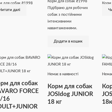
Корм для собак
₴
1998
м для собак
₴
1998
Корм
Підібрано для робочих
Читати далі
Чи
собак з постійними
інтенсивними
навантаженнями.
Додати в кошик
Немає в наявності
Немає
рм для собак
Корм для собак
Кор
AVARO FORCE
JOSIdog JUNIOR
JOS
/16
18 кг
18к
DULT+JUNIOR