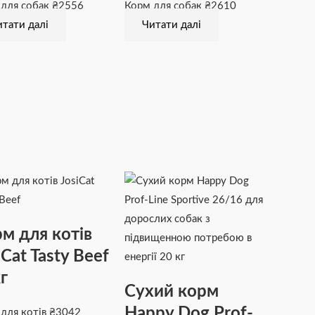
 для собак
₴
2556
Корм для собак
₴
2610
тати далі
Читати далі
м для котів
iCat Tasty Beef
г
Сухий корм
Happy Dog Prof-
для котів
₴
3042