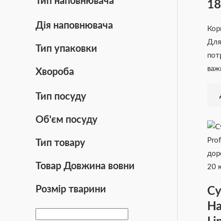
Тип наповнювача
18
Дія наповнювача
Кор
Для
Тип упаковки
пот
важ
Хвороба
Тип посуду
Об'єм посуду
Тип товару
Товар Довжина вовни
Розмір тварини
Су
Ha