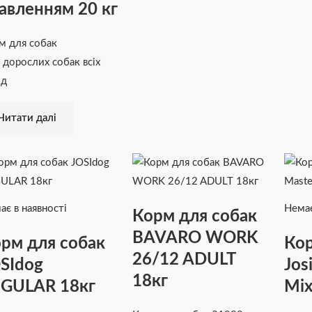
авленням 20 кг
м для собак
 дорослих собак всіх
ід
Читати далі
ає в наявності
Немає
Корм для собак
BAVARO WORK
рм для собак
Кор
26/12 ADULT
SIdog
Jos
18кг
GULAR 18кг
Mix