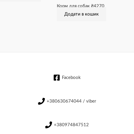
Корм для собак
₴
4270
Додати в кошик
Facebook
+380630674044 / viber
+380974847512