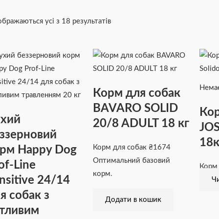
ображаються усі з 18 результатів
Немає
Корм для собак
BAVARO SOLID
Кор
хий
20/8 ADULT 18 кг
JOS
ззерновий
18к
рм Happy Dog
Корм для собак
₴
1674
Оптимальний базовий
of-Line
Корм
корм.
nsitive 24/14
Чи
я собак з
Додати в кошик
тливим