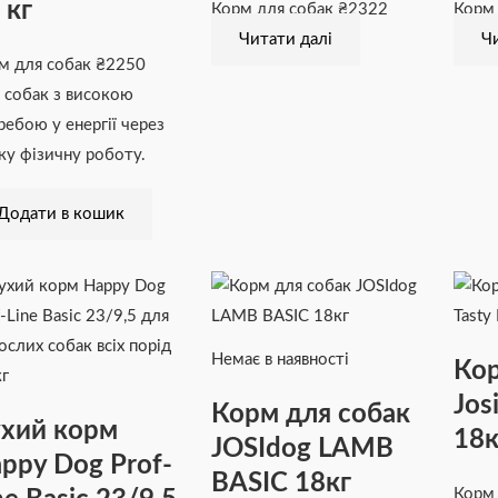
 кг
Корм для собак
₴
2322
Корм
Читати далі
Чи
м для собак
₴
2250
 собак з високою
ребою у енергії через
ку фізичну роботу.
Додати в кошик
Немає в наявності
Кор
Jos
Корм для собак
хий корм
18к
JOSIdog LAMB
ppy Dog Prof-
BASIC 18кг
Корм 