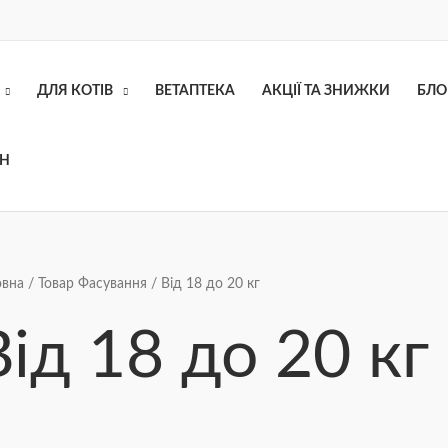
ДЛЯ КОТІВ
ВЕТАПТЕКА
АКЦІЇ ТА ЗНИЖКИ
БЛО
ОН
Сортування
овна
/ Товар Фасування / Від 18 до 20 кг
за
ціною:
від
Від 18 до 20 кг
найнижчої
до
найвищої