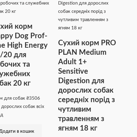
хий корм
ppy Dog Prof-
Сухий корм PRO
ne High Energy
PLAN Medium
/20 для
Adult 1+
бочих та
Sensitive
лужебних
Digestion для
бак 20 кг
дорослих собак
середніх порід з
м для собак
₴
3506
 дорослих собак всіх
чутливим
ід
травленням з
ягням 18 кг
Додати в кошик