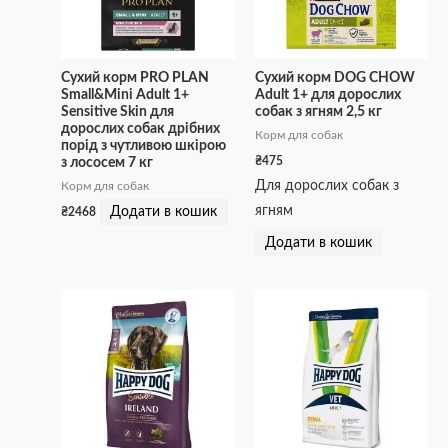
Сухий корм PRO PLAN
Сухий корм DOG CHOW
Small&Mini Adult 1+
Adult 1+ для дорослих
Sensitive Skin для
собак з ягням 2,5 кг
дорослих собак дрібних
Корм для собак
порід з чутливою шкірою
₴
475
з лососем 7 кг
Для дорослих собак з
Корм для собак
ягням
Додати в кошик
₴
2468
Додати в кошик