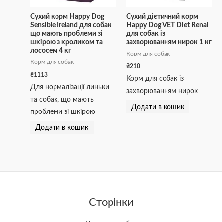
Сухий корм Happy Dog
Сухий дієтичний корм
Sensible Irеland для собак
Happy Dog VET Diet Renal
що мають проблеми зі
для собак із
шкірою з кроликом та
захворюванням нирок 1 кг
лососем 4 кг
Корм для собак
Корм для собак
₴
210
₴
1113
Корм для собак із
Для нормалізації линьки
захворюванням нирок
та собак, що мають
Додати в кошик
проблеми зі шкірою
Додати в кошик
Сторінки